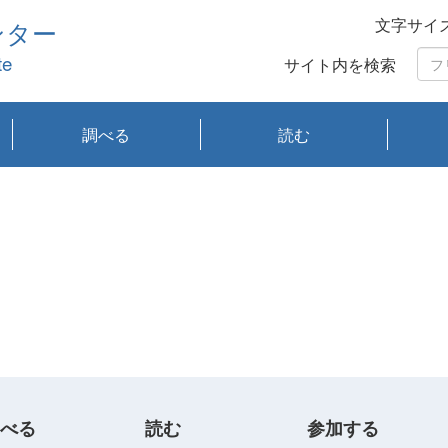
文字サイ
ンター
te
サイト内を検索
調べる
読む
琵琶湖の水質
琵琶湖・内湖の生態
大気汚染常時監視測
光化学スモッグ情報
有害大気情報
酸性雨情報
大気データベース
環境調査情報データ
プランクトン調査
アオコ調査
赤潮調査
琵琶湖流域オープン
大気汚染常時監視測
経月地点別検索
項目水深別調査
長期検索
プランクトン調査結
琵琶湖のプランクト
瀬田川プランクトン
琵琶湖流域オープン
琵琶湖流域オープン
琵琶湖流域オープン
琵琶湖流域オープン
琵琶湖流域オープン
琵琶湖流域オープン
文献検索
刊行物一覧
プランクトン図鑑
生物多様性画像デー
Water quality research
Remotely Operated
瀬田
滋賀
センタ
研究
研究
イベ
滋賀
みん
みん
Missi
Histor
Organi
Facili
系
定
ベース
データ
定結果等報告書
果検索
ン情報
調査結果
データ2020年度
データ2021年度
データ2022年度
データ2023年度
データ2024年度
データ2025年度
タベース
vessel Biwakaze
Vehicle (ROV)
調査結
学研
わ湖
フレ
タバ
査
Work
フレ
べる
読む
参加する