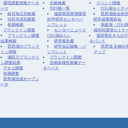
環境調査情報データ
文献検索
イベント情報
ベース
刊行物一覧
びわ湖セミナ
経月地点別検索
滋賀県琵琶湖環境
琵琶湖統合研
項目水深別調査
科学研究センターパ
研究成果報告会
長期検索
ンフレット
洞庭湖・びわ
プランクトン調査
センターニュース
域共同環境セミナ
プランクトン調査
びわ湖みらい
滋賀県生きもの
結果検索
研究報告書
タバンク
琵琶湖のプランク
研究会記録集・パ
琵琶湖 生物分
トン情報
ンフレット
マップ
瀬田川プランクト
プランクトン図鑑
ン調査結果
生物多様性画像デー
アオコ調査
タベース
赤潮調査
琵琶湖流域オープン
データ