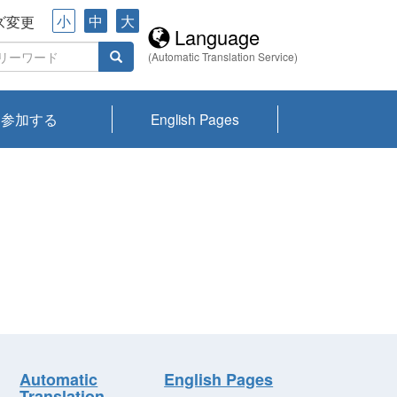
小
中
大
ズ変更
Language
(Automatic Translation Service)
参加する
English Pages
川プランクトン
県琵琶湖環境科
ーニュース び
報告書
会記録集・パン
ント情報
県生きものデー
なの外来生物調
なの調査
on
y
zation and
ties Overview
びわ湖みらい第42号_
びわ湖みらい第42号_
びわ湖みらい第43号_
びわ湖みらい第43号_
びわ湖セミナー
琵琶湖統合研究 研究
洞庭湖・びわ湖流域
センターの活動
県民データ
専門家データ
琵琶湖 生物分布マッ
Overview
Research List
List of Publications
Overview of Lake
Environmental
Access and Contact
果2026
究センターパン
みらい
ット
ンク
研究最前線
視点論点
研究最前線
視点論点
成果報告会
共同環境セミナー
プ
Biwa
information room
ット
Automatic
English Pages
Translation