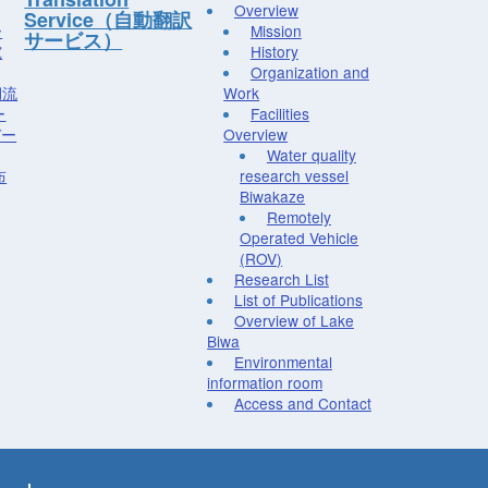
Overview
Service（自動翻訳
ー
Mission
サービス）
究
History
Organization and
湖流
Work
ー
Facilities
デー
Overview
Water quality
布
research vessel
Biwakaze
Remotely
Operated Vehicle
(ROV)
Research List
List of Publications
Overview of Lake
Biwa
Environmental
information room
Access and Contact