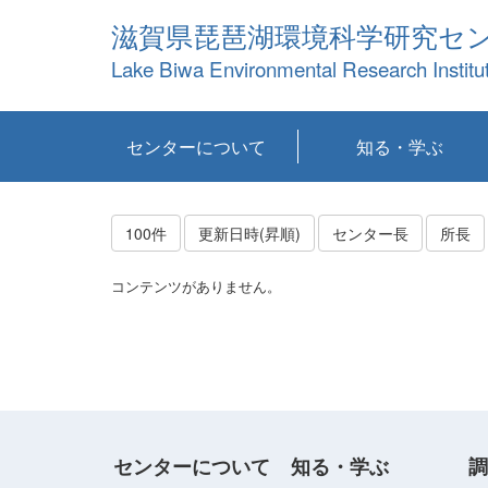
滋賀県琵琶湖環境科学研究セ
Lake Biwa Environmental Research Institu
センターについて
知る・学ぶ
センターの概要
目標および計画
共同研究など
環境情報室
不正行為防止への取
アクセス・お問い合
お知らせ
新着コンテンツ
センターの使命
沿革
組織と業務
研究担当職員紹介
設備紹介
研究一覧
公表論文等
琵琶湖の概要
滋賀の大気
研究・技術分科会
やってみよう！実
琵琶湖の全層循環そ
YouTubeコンテンツ
り組み
わせ
験！
の影響
100件
更新日時(昇順)
センター長
所長
コンテンツがありません。
センターについて
知る・学ぶ
調