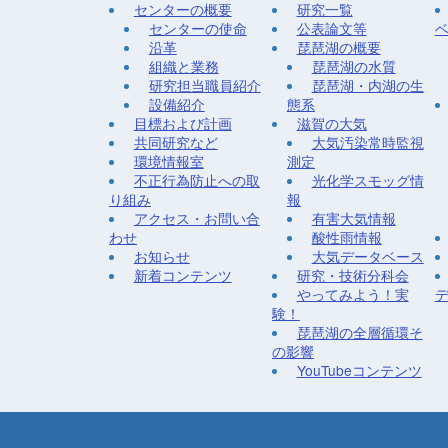
センターの概要
研究一覧
センターの使命
公表論文等
沿革
琵琶湖の概要
組織と業務
琵琶湖の水質
研究担当職員紹介
琵琶湖・内湖の生
設備紹介
態系
目標および計画
滋賀の大気
共同研究など
大気汚染常時監視
環境情報室
測定
不正行為防止への取
光化学スモッグ情
り組み
報
アクセス・お問い合
有害大気情報
わせ
酸性雨情報
お知らせ
大気データベース
新着コンテンツ
研究・技術分科会
やってみよう！実
験！
琵琶湖の全層循環そ
の影響
YouTubeコンテンツ