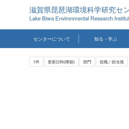
滋賀県琵琶湖環境科学研究セ
Lake Biwa Environmental Research Institu
センターについて
知る・学ぶ
センターの概要
目標および計画
共同研究など
環境情報室
不正行為防止への取
アクセス・お問い合
お知らせ
新着コンテンツ
センターの使命
沿革
組織と業務
研究担当職員紹介
設備紹介
研究一覧
公表論文等
琵琶湖の概要
滋賀の大気
研究・技術分科会
やってみよう！実
琵琶湖の全層循環そ
YouTubeコンテンツ
り組み
わせ
験！
の影響
1件
更新日時(降順)
部門
役職／担当係