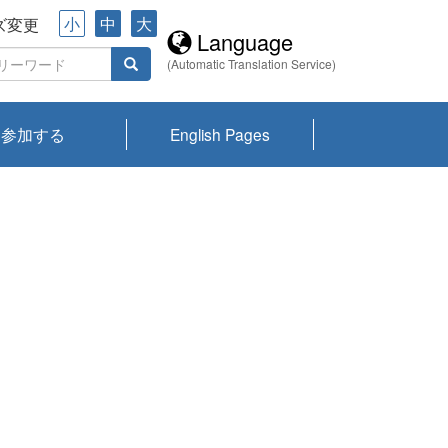
小
中
大
ズ変更
Language
(Automatic Translation Service)
参加する
English Pages
川プランクトン
県琵琶湖環境科
ーニュース び
報告書
会記録集・パン
ント情報
県生きものデー
なの外来生物調
なの調査
on
y
zation and
ties Overview
びわ湖みらい第42号_
びわ湖みらい第42号_
びわ湖みらい第43号_
びわ湖みらい第43号_
びわ湖セミナー
琵琶湖統合研究 研究
洞庭湖・びわ湖流域
センターの活動
県民データ
専門家データ
琵琶湖 生物分布マッ
Overview
Research List
List of Publications
Overview of Lake
Environmental
Access and Contact
果2026
究センターパン
みらい
ット
ンク
研究最前線
視点論点
研究最前線
視点論点
成果報告会
共同環境セミナー
プ
Biwa
information room
ット