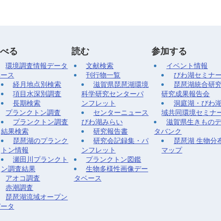
べる
読む
参加する
環境調査情報データ
文献検索
イベント情報
ベース
刊行物一覧
びわ湖セミナ
経月地点別検索
滋賀県琵琶湖環境
琵琶湖統合研
項目水深別調査
科学研究センターパ
研究成果報告会
長期検索
ンフレット
洞庭湖・びわ
プランクトン調査
センターニュース
域共同環境セミナ
プランクトン調査
びわ湖みらい
滋賀県生きもの
結果検索
研究報告書
タバンク
琵琶湖のプランク
研究会記録集・パ
琵琶湖 生物分
トン情報
ンフレット
マップ
瀬田川プランクト
プランクトン図鑑
ン調査結果
生物多様性画像デー
アオコ調査
タベース
赤潮調査
琵琶湖流域オープン
データ