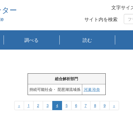
文字サイ
ンター
te
サイト内を検索
調べる
読む
琵琶湖の水質
琵琶湖・内湖の生態
大気汚染常時監視測
光化学スモッグ情報
有害大気情報
酸性雨情報
大気データベース
環境調査情報データ
プランクトン調査
アオコ調査
赤潮調査
琵琶湖流域オープン
大気汚染常時監視測
経月地点別検索
項目水深別調査
長期検索
プランクトン調査結
琵琶湖のプランクト
瀬田川プランクトン
琵琶湖流域オープン
琵琶湖流域オープン
琵琶湖流域オープン
琵琶湖流域オープン
琵琶湖流域オープン
琵琶湖流域オープン
文献検索
刊行物一覧
プランクトン図鑑
生物多様性画像デー
Water quality research
Remotely Operated
瀬田
滋賀
センタ
研究
研究
イベ
滋賀
みん
みん
Missi
Histor
Organi
Facili
系
定
ベース
データ
定結果等報告書
果検索
ン情報
調査結果
データ2020年度
データ2021年度
データ2022年度
データ2023年度
データ2024年度
データ2025年度
タベース
vessel Biwakaze
Vehicle (ROV)
調査結
学研
わ湖
フレ
タバ
査
Work
フレ
総合解析部門
持続可能社会・ 琵琶湖流域係
河瀬 玲奈
«
1
2
3
4
5
6
7
8
9
»