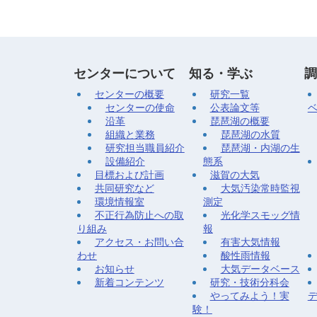
センターについて
知る・学ぶ
調
センターの概要
研究一覧
センターの使命
公表論文等
沿革
琵琶湖の概要
組織と業務
琵琶湖の水質
研究担当職員紹介
琵琶湖・内湖の生
設備紹介
態系
目標および計画
滋賀の大気
共同研究など
大気汚染常時監視
環境情報室
測定
不正行為防止への取
光化学スモッグ情
り組み
報
アクセス・お問い合
有害大気情報
わせ
酸性雨情報
お知らせ
大気データベース
新着コンテンツ
研究・技術分科会
やってみよう！実
験！