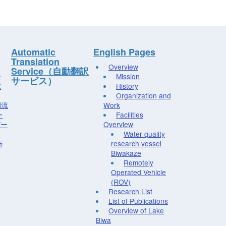
Automatic
English Pages
Translation
Overview
Service（自動翻訳
ー
Mission
サービス）
究
History
Organization and
湖流
Work
ー
Facilities
デー
Overview
Water quality
布
research vessel
Biwakaze
Remotely
Operated Vehicle
(ROV)
Research List
List of Publications
Overview of Lake
Biwa