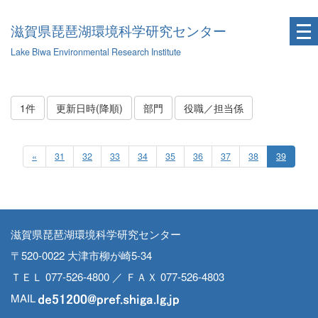
滋賀県琵琶湖環境科学研究センター
Lake Biwa Environmental Research Institute
1件
更新日時(降順)
部門
役職／担当係
«
31
32
33
34
35
36
37
38
39
滋賀県琵琶湖環境科学研究センター
〒520-0022 大津市柳が崎5-34
ＴＥＬ 077-526-4800 ／ ＦＡＸ 077-526-4803
MAIL