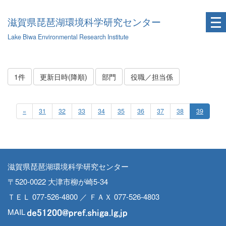
滋賀県琵琶湖環境科学研究センター
Lake Biwa Environmental Research Institute
1件
更新日時(降順)
部門
役職／担当係
«
31
32
33
34
35
36
37
38
39
滋賀県琵琶湖環境科学研究センター
〒520-0022 大津市柳が崎5-34
ＴＥＬ 077-526-4800 ／ ＦＡＸ 077-526-4803
MAIL