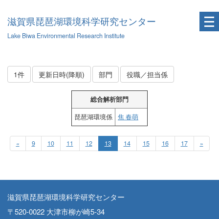
滋賀県琵琶湖環境科学研究センター
Lake Biwa Environmental Research Institute
1件
更新日時(降順)
部門
役職／担当係
総合解析部門
琵琶湖環境係
焦 春萌
«
9
10
11
12
13
14
15
16
17
»
滋賀県琵琶湖環境科学研究センター
〒520-0022 大津市柳が崎5-34