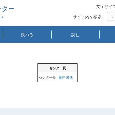
文字サイ
ンター
te
サイト内を検索
調べる
読む
琵琶湖の水質
琵琶湖・内湖の生態
大気汚染常時監視測
光化学スモッグ情報
有害大気情報
酸性雨情報
大気データベース
環境調査情報データ
プランクトン調査
アオコ調査
赤潮調査
琵琶湖流域オープン
大気汚染常時監視測
経月地点別検索
項目水深別調査
長期検索
プランクトン調査結
琵琶湖のプランクト
瀬田川プランクトン
琵琶湖流域オープン
琵琶湖流域オープン
琵琶湖流域オープン
琵琶湖流域オープン
琵琶湖流域オープン
琵琶湖流域オープン
文献検索
刊行物一覧
プランクトン図鑑
生物多様性画像デー
Water quality research
Remotely Operated
瀬田
滋賀
センタ
研究
研究
イベ
滋賀
みん
みん
Missi
Histor
Organi
Facili
系
定
ベース
データ
定結果等報告書
果検索
ン情報
調査結果
データ2020年度
データ2021年度
データ2022年度
データ2023年度
データ2024年度
データ2025年度
タベース
vessel Biwakaze
Vehicle (ROV)
調査結
学研
わ湖
フレ
タバ
査
Work
フレ
センター長
センター長
藤井 滋穂