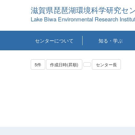
滋賀県琵琶湖環境科学研究セ
Lake Biwa Environmental Research Institu
センターについて
知る・学ぶ
センターの概要
目標および計画
共同研究など
環境情報室
不正行為防止への取
アクセス・お問い合
お知らせ
新着コンテンツ
センターの使命
沿革
組織と業務
研究担当職員紹介
設備紹介
研究一覧
公表論文等
琵琶湖の概要
滋賀の大気
研究・技術分科会
やってみよう！実
琵琶湖の全層循環そ
YouTubeコンテンツ
り組み
わせ
験！
の影響
5件
作成日時(昇順)
センター長