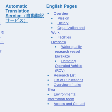
Automatic
English Pages
Translation
Overview
Service（自動翻訳
ー
Mission
サービス）
究
History
Organization and
湖流
Work
ー
Facilities
デー
Overview
Water quality
布
research vessel
Biwakaze
Remotely
Operated Vehicle
(ROV)
Research List
List of Publications
Overview of Lake
Biwa
Environmental
information room
Access and Contact