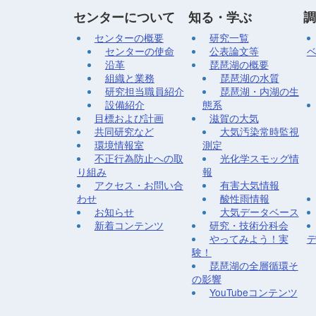
センターについて
知る・学ぶ
調
センターの概要
研究一覧
センターの使命
公表論文等
沿革
琵琶湖の概要
組織と業務
琵琶湖の水質
研究担当職員紹介
琵琶湖・内湖の生
設備紹介
態系
目標および計画
滋賀の大気
共同研究など
大気汚染常時監視
環境情報室
測定
不正行為防止への取
光化学スモッグ情
り組み
報
アクセス・お問い合
有害大気情報
わせ
酸性雨情報
お知らせ
大気データベース
新着コンテンツ
研究・技術分科会
やってみよう！実
験！
琵琶湖の全層循環そ
の影響
YouTubeコンテンツ