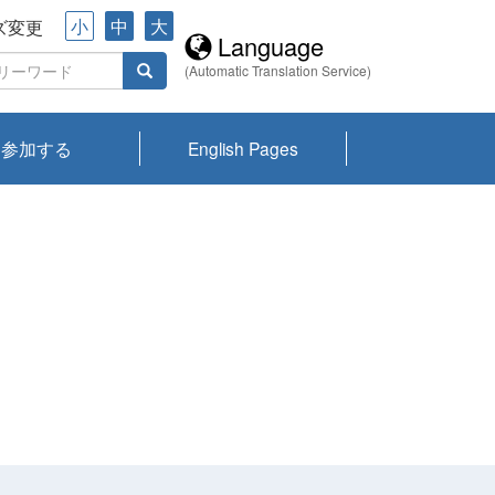
小
中
大
ズ変更
Language
(Automatic Translation Service)
参加する
English Pages
川プランクトン
県琵琶湖環境科
ーニュース び
報告書
会記録集・パン
ント情報
県生きものデー
なの外来生物調
なの調査
on
y
zation and
ties Overview
びわ湖みらい第42号_
びわ湖みらい第42号_
びわ湖みらい第43号_
びわ湖みらい第43号_
びわ湖セミナー
琵琶湖統合研究 研究
洞庭湖・びわ湖流域
センターの活動
県民データ
専門家データ
琵琶湖 生物分布マッ
Overview
Research List
List of Publications
Overview of Lake
Environmental
Access and Contact
果2026
究センターパン
みらい
ット
ンク
研究最前線
視点論点
研究最前線
視点論点
成果報告会
共同環境セミナー
プ
Biwa
information room
ット