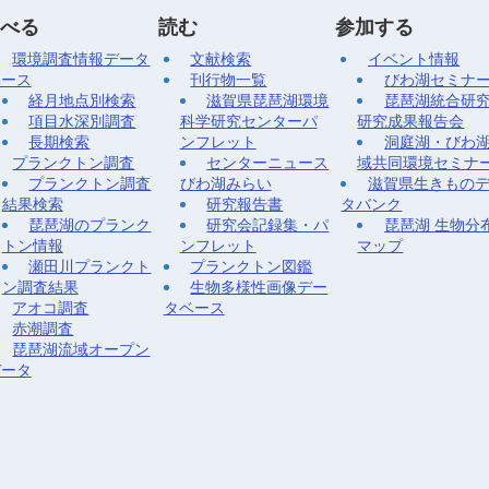
べる
読む
参加する
環境調査情報データ
文献検索
イベント情報
ベース
刊行物一覧
びわ湖セミナ
経月地点別検索
滋賀県琵琶湖環境
琵琶湖統合研
項目水深別調査
科学研究センターパ
研究成果報告会
長期検索
ンフレット
洞庭湖・びわ
プランクトン調査
センターニュース
域共同環境セミナ
プランクトン調査
びわ湖みらい
滋賀県生きもの
結果検索
研究報告書
タバンク
琵琶湖のプランク
研究会記録集・パ
琵琶湖 生物分
トン情報
ンフレット
マップ
瀬田川プランクト
プランクトン図鑑
ン調査結果
生物多様性画像デー
アオコ調査
タベース
赤潮調査
琵琶湖流域オープン
データ