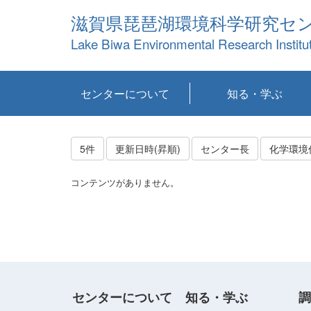
滋賀県琵琶湖環境科学研究セ
Lake Biwa Environmental Research Institu
センターについて
知る・学ぶ
センターの概要
目標および計画
共同研究など
環境情報室
不正行為防止への取
アクセス・お問い合
お知らせ
新着コンテンツ
センターの使命
沿革
組織と業務
研究担当職員紹介
設備紹介
研究一覧
公表論文等
琵琶湖の概要
滋賀の大気
研究・技術分科会
やってみよう！実
琵琶湖の全層循環そ
YouTubeコンテンツ
り組み
わせ
験！
の影響
5件
更新日時(昇順)
センター長
化学環境
コンテンツがありません。
センターについて
知る・学ぶ
調