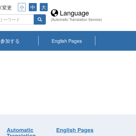
小
中
大
ズ変更
Language
(Automatic Translation Service)
参加する
English Pages
川プランクトン
県琵琶湖環境科
ーニュース び
報告書
会記録集・パン
ント情報
県生きものデー
なの外来生物調
なの調査
on
y
zation and
ties Overview
びわ湖みらい第42号_
びわ湖みらい第42号_
びわ湖みらい第43号_
びわ湖みらい第43号_
びわ湖セミナー
琵琶湖統合研究 研究
洞庭湖・びわ湖流域
センターの活動
県民データ
専門家データ
琵琶湖 生物分布マッ
Overview
Research List
List of Publications
Overview of Lake
Environmental
Access and Contact
果2026
究センターパン
みらい
ット
ンク
研究最前線
視点論点
研究最前線
視点論点
成果報告会
共同環境セミナー
プ
Biwa
information room
ット
Automatic
English Pages
Translation