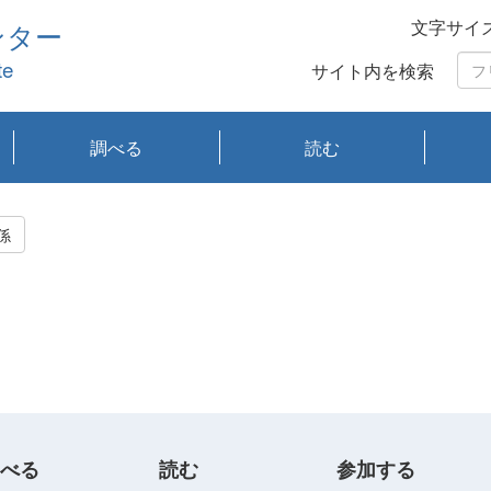
文字サイ
ンター
te
サイト内を検索
調べる
読む
琵琶湖の水質
琵琶湖・内湖の生態
大気汚染常時監視測
光化学スモッグ情報
有害大気情報
酸性雨情報
大気データベース
環境調査情報データ
プランクトン調査
アオコ調査
赤潮調査
琵琶湖流域オープン
大気汚染常時監視測
経月地点別検索
項目水深別調査
長期検索
プランクトン調査結
琵琶湖のプランクト
瀬田川プランクトン
琵琶湖流域オープン
琵琶湖流域オープン
琵琶湖流域オープン
琵琶湖流域オープン
琵琶湖流域オープン
琵琶湖流域オープン
文献検索
刊行物一覧
プランクトン図鑑
生物多様性画像デー
Water quality research
Remotely Operated
瀬田
滋賀
センタ
研究
研究
イベ
滋賀
みん
みん
Missi
Histor
Organi
Facili
系
定
ベース
データ
定結果等報告書
果検索
ン情報
調査結果
データ2020年度
データ2021年度
データ2022年度
データ2023年度
データ2024年度
データ2025年度
タベース
vessel Biwakaze
Vehicle (ROV)
調査結
学研
わ湖
フレ
タバ
査
Work
係
フレ
べる
読む
参加する