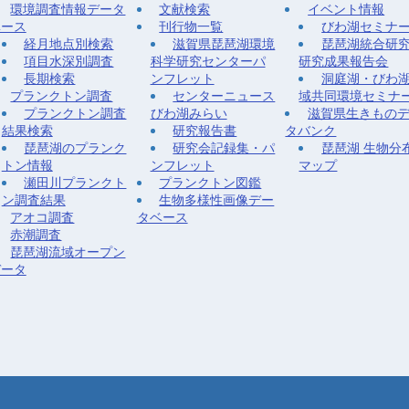
環境調査情報データ
文献検索
イベント情報
ベース
刊行物一覧
びわ湖セミナ
経月地点別検索
滋賀県琵琶湖環境
琵琶湖統合研
項目水深別調査
科学研究センターパ
研究成果報告会
長期検索
ンフレット
洞庭湖・びわ
プランクトン調査
センターニュース
域共同環境セミナ
プランクトン調査
びわ湖みらい
滋賀県生きもの
結果検索
研究報告書
タバンク
琵琶湖のプランク
研究会記録集・パ
琵琶湖 生物分
トン情報
ンフレット
マップ
瀬田川プランクト
プランクトン図鑑
ン調査結果
生物多様性画像デー
アオコ調査
タベース
赤潮調査
琵琶湖流域オープン
データ