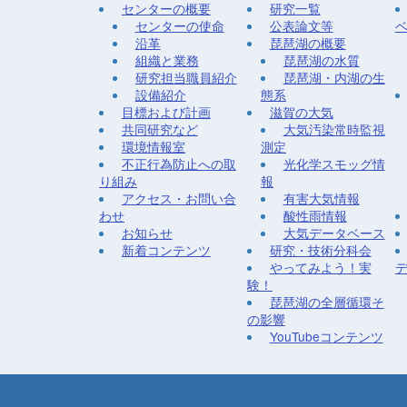
センターの概要
研究一覧
センターの使命
公表論文等
沿革
琵琶湖の概要
組織と業務
琵琶湖の水質
研究担当職員紹介
琵琶湖・内湖の生
設備紹介
態系
目標および計画
滋賀の大気
共同研究など
大気汚染常時監視
環境情報室
測定
不正行為防止への取
光化学スモッグ情
り組み
報
アクセス・お問い合
有害大気情報
わせ
酸性雨情報
お知らせ
大気データベース
新着コンテンツ
研究・技術分科会
やってみよう！実
験！
琵琶湖の全層循環そ
の影響
YouTubeコンテンツ