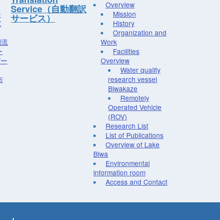
Overview
Service（自動翻訳
ー
Mission
サービス）
究
History
Organization and
湖流
Work
ー
Facilities
デー
Overview
Water quality
布
research vessel
Biwakaze
Remotely
Operated Vehicle
(ROV)
Research List
List of Publications
Overview of Lake
Biwa
Environmental
information room
Access and Contact