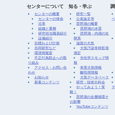
センターについて
知る・学ぶ
調
センターの概要
研究一覧
センターの使命
公表論文等
沿革
琵琶湖の概要
組織と業務
琵琶湖の水質
研究担当職員紹介
琵琶湖・内湖の生
設備紹介
態系
目標および計画
滋賀の大気
共同研究など
大気汚染常時監視
環境情報室
測定
不正行為防止への取
光化学スモッグ情
り組み
報
アクセス・お問い合
有害大気情報
わせ
酸性雨情報
お知らせ
大気データベース
新着コンテンツ
研究・技術分科会
やってみよう！実
験！
琵琶湖の全層循環そ
の影響
YouTubeコンテンツ