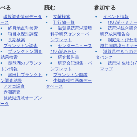
べる
読む
参加する
環境調査情報データ
文献検索
イベント情報
ベース
刊行物一覧
びわ湖セミナ
経月地点別検索
滋賀県琵琶湖環境
琵琶湖統合研
項目水深別調査
科学研究センターパ
研究成果報告会
長期検索
ンフレット
洞庭湖・びわ
プランクトン調査
センターニュース
域共同環境セミナ
プランクトン調査
びわ湖みらい
滋賀県生きもの
結果検索
研究報告書
タバンク
琵琶湖のプランク
研究会記録集・パ
琵琶湖 生物分
トン情報
ンフレット
マップ
瀬田川プランクト
プランクトン図鑑
ン調査結果
生物多様性画像デー
アオコ調査
タベース
赤潮調査
琵琶湖流域オープン
データ