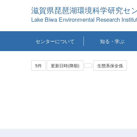
滋賀県琵琶湖環境科学研究セ
Lake Biwa Environmental Research Institu
センターについて
知る・学ぶ
センターの概要
目標および計画
共同研究など
環境情報室
不正行為防止への取
アクセス・お問い合
お知らせ
新着コンテンツ
センターの使命
沿革
組織と業務
研究担当職員紹介
設備紹介
研究一覧
公表論文等
琵琶湖の概要
滋賀の大気
研究・技術分科会
やってみよう！実
琵琶湖の全層循環そ
YouTubeコンテンツ
り組み
わせ
験！
の影響
5件
更新日時(降順)
生態系保全係