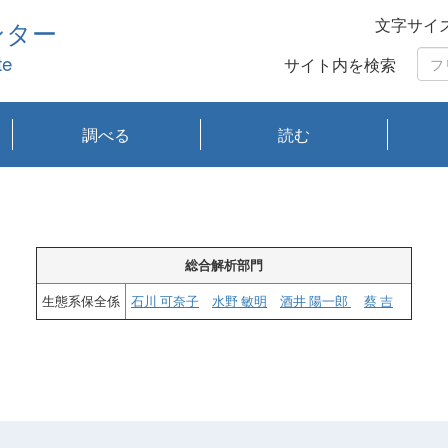
文字サイ
ンター
te
サイト内を検索
調べる
読む
琵琶湖の水質
琵琶湖・内湖の生態
大気汚染常時監視測
光化学スモッグ情報
有害大気情報
酸性雨情報
大気データベース
環境調査情報データ
プランクトン調査
アオコ調査
赤潮調査
琵琶湖流域オープン
大気汚染常時監視測
経月地点別検索
項目水深別調査
長期検索
プランクトン調査結
琵琶湖のプランクト
瀬田川プランクトン
琵琶湖流域オープン
琵琶湖流域オープン
琵琶湖流域オープン
琵琶湖流域オープン
琵琶湖流域オープン
琵琶湖流域オープン
文献検索
刊行物一覧
プランクトン図鑑
生物多様性画像デー
Water quality research
Remotely Operated
瀬田
滋賀
センタ
研究
研究
イベ
滋賀
みん
みん
Missi
Histor
Organi
Facili
系
定
ベース
データ
定結果等報告書
果検索
ン情報
調査結果
データ2020年度
データ2021年度
データ2022年度
データ2023年度
データ2024年度
データ2025年度
タベース
vessel Biwakaze
Vehicle (ROV)
調査結
学研
わ湖
フレ
タバ
査
Work
フレ
総合解析部門
生態系保全係
石川 可奈子
水野 敏明
酒井 陽一郎
蔡 吉