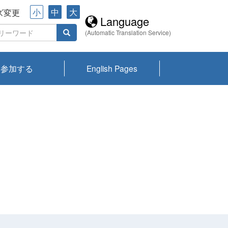
小
中
大
ズ変更
Language
(Automatic Translation Service)
参加する
English Pages
川プランクトン
県琵琶湖環境科
ーニュース び
報告書
会記録集・パン
ント情報
県生きものデー
なの外来生物調
なの調査
on
y
zation and
ties Overview
びわ湖みらい第42号_
びわ湖みらい第42号_
びわ湖みらい第43号_
びわ湖みらい第43号_
びわ湖セミナー
琵琶湖統合研究 研究
洞庭湖・びわ湖流域
センターの活動
県民データ
専門家データ
琵琶湖 生物分布マッ
Overview
Research List
List of Publications
Overview of Lake
Environmental
Access and Contact
果2026
究センターパン
みらい
ット
ンク
研究最前線
視点論点
研究最前線
視点論点
成果報告会
共同環境セミナー
プ
Biwa
information room
ット