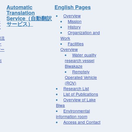
Automatic
English Pages
Translation
Overview
Service（自動翻訳
ー
Mission
サービス）
究
History
Organization and
湖流
Work
ー
Facilities
デー
Overview
Water quality
布
research vessel
Biwakaze
Remotely
Operated Vehicle
(ROV)
Research List
List of Publications
Overview of Lake
Biwa
Environmental
information room
Access and Contact