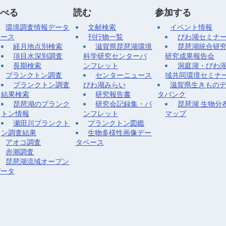
べる
読む
参加する
環境調査情報データ
文献検索
イベント情報
ベース
刊行物一覧
びわ湖セミナ
経月地点別検索
滋賀県琵琶湖環境
琵琶湖統合研
項目水深別調査
科学研究センターパ
研究成果報告会
長期検索
ンフレット
洞庭湖・びわ
プランクトン調査
センターニュース
域共同環境セミナ
プランクトン調査
びわ湖みらい
滋賀県生きもの
結果検索
研究報告書
タバンク
琵琶湖のプランク
研究会記録集・パ
琵琶湖 生物分
トン情報
ンフレット
マップ
瀬田川プランクト
プランクトン図鑑
ン調査結果
生物多様性画像デー
アオコ調査
タベース
赤潮調査
琵琶湖流域オープン
データ