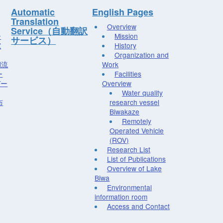
Automatic
English Pages
Translation
Overview
Service（自動翻訳
ー
Mission
サービス）
究
History
Organization and
湖流
Work
ー
Facilities
デー
Overview
Water quality
布
research vessel
Biwakaze
Remotely
Operated Vehicle
(ROV)
Research List
List of Publications
Overview of Lake
Biwa
Environmental
information room
Access and Contact