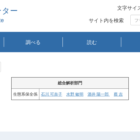
文字サイ
ンター
te
サイト内を検索
調べる
読む
琵琶湖の水質
琵琶湖・内湖の生態
大気汚染常時監視測
光化学スモッグ情報
有害大気情報
酸性雨情報
大気データベース
環境調査情報データ
プランクトン調査
アオコ調査
赤潮調査
琵琶湖流域オープン
大気汚染常時監視測
経月地点別検索
項目水深別調査
長期検索
プランクトン調査結
琵琶湖のプランクト
瀬田川プランクトン
琵琶湖流域オープン
琵琶湖流域オープン
琵琶湖流域オープン
琵琶湖流域オープン
琵琶湖流域オープン
琵琶湖流域オープン
文献検索
刊行物一覧
プランクトン図鑑
生物多様性画像デー
Water quality research
Remotely Operated
瀬田
滋賀
センタ
研究
研究
イベ
滋賀
みん
みん
Missi
Histor
Organi
Facili
系
定
ベース
データ
定結果等報告書
果検索
ン情報
調査結果
データ2020年度
データ2021年度
データ2022年度
データ2023年度
データ2024年度
データ2025年度
タベース
vessel Biwakaze
Vehicle (ROV)
調査結
学研
わ湖
フレ
タバ
査
Work
フレ
総合解析部門
生態系保全係
石川 可奈子
水野 敏明
酒井 陽一郎
蔡 吉