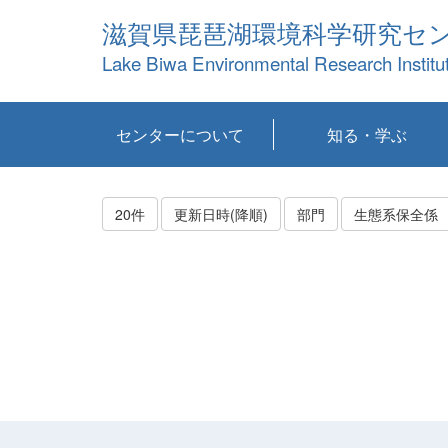
滋賀県琵琶湖環境科学研究セ
Lake Biwa Environmental Research Institu
センターについて
知る・学ぶ
センターの概要
目標および計画
共同研究など
環境情報室
不正行為防止への取
アクセス・お問い合
お知らせ
新着コンテンツ
センターの使命
沿革
組織と業務
研究担当職員紹介
設備紹介
研究一覧
公表論文等
琵琶湖の概要
滋賀の大気
研究・技術分科会
やってみよう！実
琵琶湖の全層循環そ
YouTubeコンテンツ
り組み
わせ
験！
の影響
20件
更新日時(降順)
部門
生態系保全係