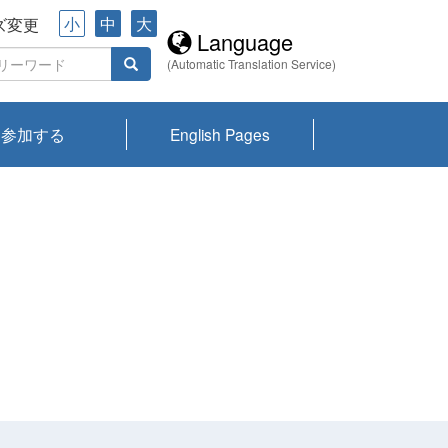
小
中
大
ズ変更
Language
(Automatic Translation Service)
参加する
English Pages
川プランクトン
県琵琶湖環境科
ーニュース び
報告書
会記録集・パン
ント情報
県生きものデー
なの外来生物調
なの調査
on
y
zation and
ties Overview
びわ湖みらい第42号_
びわ湖みらい第42号_
びわ湖みらい第43号_
びわ湖みらい第43号_
びわ湖セミナー
琵琶湖統合研究 研究
洞庭湖・びわ湖流域
センターの活動
県民データ
専門家データ
琵琶湖 生物分布マッ
Overview
Research List
List of Publications
Overview of Lake
Environmental
Access and Contact
果2026
究センターパン
みらい
ット
ンク
研究最前線
視点論点
研究最前線
視点論点
成果報告会
共同環境セミナー
プ
Biwa
information room
ット