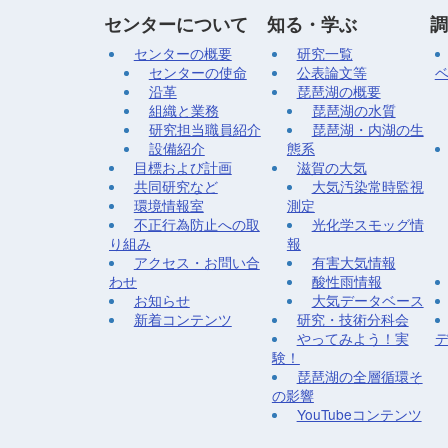
センターについて
知る・学ぶ
調
センターの概要
研究一覧
センターの使命
公表論文等
沿革
琵琶湖の概要
組織と業務
琵琶湖の水質
研究担当職員紹介
琵琶湖・内湖の生
設備紹介
態系
目標および計画
滋賀の大気
共同研究など
大気汚染常時監視
環境情報室
測定
不正行為防止への取
光化学スモッグ情
り組み
報
アクセス・お問い合
有害大気情報
わせ
酸性雨情報
お知らせ
大気データベース
新着コンテンツ
研究・技術分科会
やってみよう！実
験！
琵琶湖の全層循環そ
の影響
YouTubeコンテンツ