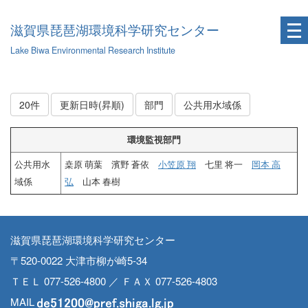
滋賀県琵琶湖環境科学研究センター
Lake Biwa Environmental Research Institute
20件
更新日時(昇順)
部門
公共用水域係
環境監視部門
公共用水
桒原 萌葉 濱野 蒼依
小笠原 翔
七里 将一
岡本 高
域係
弘
山本 春樹
滋賀県琵琶湖環境科学研究センター
〒520-0022 大津市柳が崎5-34
ＴＥＬ 077-526-4800 ／ ＦＡＸ 077-526-4803
MAIL