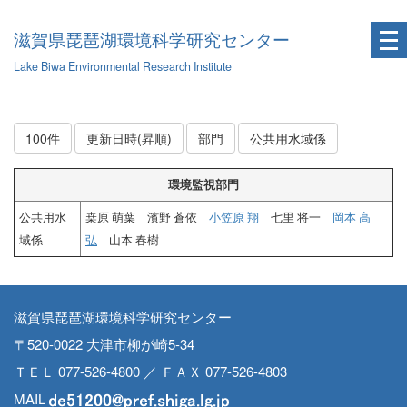
滋賀県琵琶湖環境科学研究センター
Lake Biwa Environmental Research Institute
100件
更新日時(昇順)
部門
公共用水域係
環境監視部門
公共用水
桒原 萌葉 濱野 蒼依
小笠原 翔
七里 将一
岡本 高
域係
弘
山本 春樹
滋賀県琵琶湖環境科学研究センター
〒520-0022 大津市柳が崎5-34
ＴＥＬ 077-526-4800 ／ ＦＡＸ 077-526-4803
MAIL