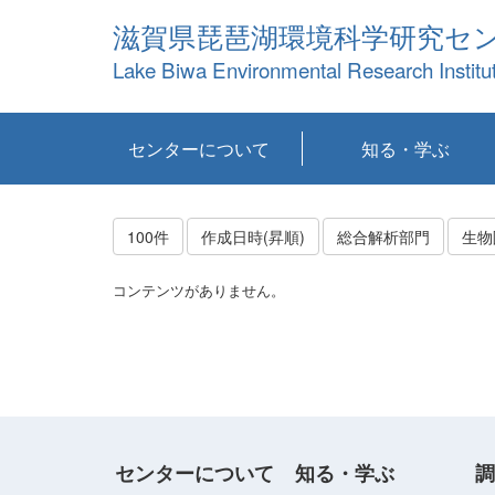
滋賀県琵琶湖環境科学研究セ
Lake Biwa Environmental Research Institu
センターについて
知る・学ぶ
センターの概要
目標および計画
共同研究など
環境情報室
不正行為防止への取
アクセス・お問い合
お知らせ
新着コンテンツ
センターの使命
沿革
組織と業務
研究担当職員紹介
設備紹介
研究一覧
公表論文等
琵琶湖の概要
滋賀の大気
研究・技術分科会
やってみよう！実
琵琶湖の全層循環そ
YouTubeコンテンツ
り組み
わせ
験！
の影響
100件
作成日時(昇順)
総合解析部門
生物
コンテンツがありません。
センターについて
知る・学ぶ
調