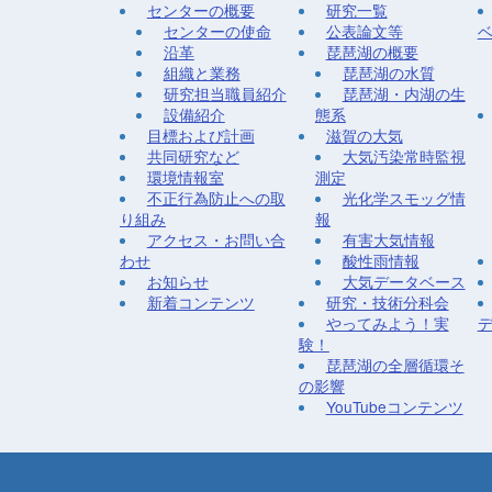
センターの概要
研究一覧
センターの使命
公表論文等
沿革
琵琶湖の概要
組織と業務
琵琶湖の水質
研究担当職員紹介
琵琶湖・内湖の生
設備紹介
態系
目標および計画
滋賀の大気
共同研究など
大気汚染常時監視
環境情報室
測定
不正行為防止への取
光化学スモッグ情
り組み
報
アクセス・お問い合
有害大気情報
わせ
酸性雨情報
お知らせ
大気データベース
新着コンテンツ
研究・技術分科会
やってみよう！実
験！
琵琶湖の全層循環そ
の影響
YouTubeコンテンツ