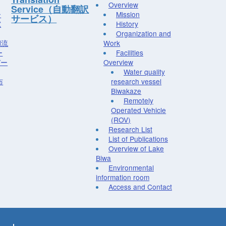
Overview
Service（自動翻訳
ー
Mission
サービス）
究
History
Organization and
湖流
Work
ー
Facilities
デー
Overview
Water quality
布
research vessel
Biwakaze
Remotely
Operated Vehicle
(ROV)
Research List
List of Publications
Overview of Lake
Biwa
Environmental
information room
Access and Contact