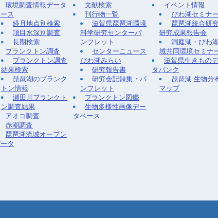
環境調査情報データ
文献検索
イベント情報
ベース
刊行物一覧
びわ湖セミナ
経月地点別検索
滋賀県琵琶湖環境
琵琶湖統合研
項目水深別調査
科学研究センターパ
研究成果報告会
長期検索
ンフレット
洞庭湖・びわ
プランクトン調査
センターニュース
域共同環境セミナ
プランクトン調査
びわ湖みらい
滋賀県生きもの
結果検索
研究報告書
タバンク
琵琶湖のプランク
研究会記録集・パ
琵琶湖 生物分
トン情報
ンフレット
マップ
瀬田川プランクト
プランクトン図鑑
ン調査結果
生物多様性画像デー
アオコ調査
タベース
赤潮調査
琵琶湖流域オープン
データ