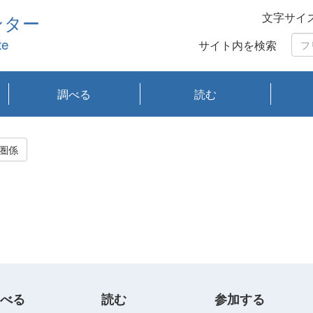
文字サイ
ンター
te
サイト内を検索
調べる
読む
琵琶湖の水質
琵琶湖・内湖の生態
大気汚染常時監視測
光化学スモッグ情報
有害大気情報
酸性雨情報
大気データベース
環境調査情報データ
プランクトン調査
アオコ調査
赤潮調査
琵琶湖流域オープン
大気汚染常時監視測
経月地点別検索
項目水深別調査
長期検索
プランクトン調査結
琵琶湖のプランクト
瀬田川プランクトン
琵琶湖流域オープン
琵琶湖流域オープン
琵琶湖流域オープン
琵琶湖流域オープン
琵琶湖流域オープン
琵琶湖流域オープン
文献検索
刊行物一覧
プランクトン図鑑
生物多様性画像デー
Water quality research
Remotely Operated
瀬田
滋賀
センタ
研究
研究
イベ
滋賀
みん
みん
Missi
Histor
Organi
Facili
系
定
ベース
データ
定結果等報告書
果検索
ン情報
調査結果
データ2020年度
データ2021年度
データ2022年度
データ2023年度
データ2024年度
データ2025年度
タベース
vessel Biwakaze
Vehicle (ROV)
調査結
学研
わ湖
フレ
タバ
査
Work
圏係
フレ
べる
読む
参加する