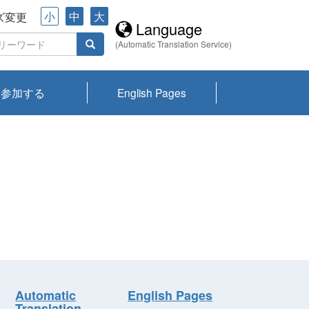
小
中
大
ズ変更
Language
(Automatic Translation Service)
参加する
English Pages
川プランクトン
県琵琶湖環境科
ーニュース び
報告書
会記録集・パン
ント情報
県生きものデー
なの外来生物調
なの調査
on
y
zation and
ties Overview
びわ湖みらい第42号_
びわ湖みらい第42号_
びわ湖みらい第43号_
びわ湖みらい第43号_
びわ湖セミナー
琵琶湖統合研究 研究
洞庭湖・びわ湖流域
センターの活動
県民データ
専門家データ
琵琶湖 生物分布マッ
Overview
Research List
List of Publications
Overview of Lake
Environmental
Access and Contact
果2026
究センターパン
みらい
ット
ンク
研究最前線
視点論点
研究最前線
視点論点
成果報告会
共同環境セミナー
プ
Biwa
information room
ット
Automatic
English Pages
Translation