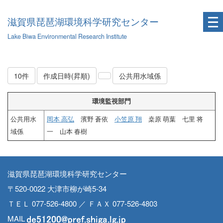
滋賀県琵琶湖環境科学研究センター
Lake Biwa Environmental Research Institute
10件
作成日時(昇順)
公共用水域係
環境監視部門
公共用水
岡本 高弘
濱野 蒼依
小笠原 翔
桒原 萌葉 七里 将
域係
一 山本 春樹
滋賀県琵琶湖環境科学研究センター
〒520-0022 大津市柳が崎5-34
ＴＥＬ 077-526-4800 ／ ＦＡＸ 077-526-4803
MAIL