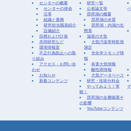
センターの概要
研究一覧
センターの使命
公表論文等
沿革
琵琶湖の概要
組織と業務
琵琶湖の水質
研究担当職員紹介
琵琶湖・内湖の生
設備紹介
態系
目標および計画
滋賀の大気
共同研究など
大気汚染常時監視
環境情報室
測定
不正行為防止への取
光化学スモッグ情
り組み
報
アクセス・お問い合
有害大気情報
わせ
酸性雨情報
お知らせ
大気データベース
新着コンテンツ
研究・技術分科会
やってみよう！実
験！
琵琶湖の全層循環そ
の影響
YouTubeコンテンツ