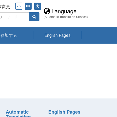
小
中
大
ズ変更
Language
(Automatic Translation Service)
参加する
English Pages
川プランクトン
県琵琶湖環境科
ーニュース び
報告書
会記録集・パン
ント情報
県生きものデー
なの外来生物調
なの調査
on
y
zation and
ties Overview
びわ湖みらい第42号_
びわ湖みらい第42号_
びわ湖みらい第43号_
びわ湖みらい第43号_
びわ湖セミナー
琵琶湖統合研究 研究
洞庭湖・びわ湖流域
センターの活動
県民データ
専門家データ
琵琶湖 生物分布マッ
Overview
Research List
List of Publications
Overview of Lake
Environmental
Access and Contact
果2026
究センターパン
みらい
ット
ンク
研究最前線
視点論点
研究最前線
視点論点
成果報告会
共同環境セミナー
プ
Biwa
information room
ット
Automatic
English Pages
Translation