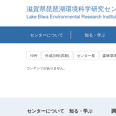
滋賀県琵琶湖環境科学研究セ
Lake Biwa Environmental Research Institu
センターについて
知る・学ぶ
センターの概要
目標および計画
共同研究など
環境情報室
不正行為防止への取
アクセス・お問い合
お知らせ
新着コンテンツ
センターの使命
沿革
組織と業務
研究担当職員紹介
設備紹介
研究一覧
公表論文等
琵琶湖の概要
滋賀の大気
研究・技術分科会
やってみよう！実
琵琶湖の全層循環そ
YouTubeコンテンツ
り組み
わせ
験！
の影響
10件
作成日時(昇順)
センター長
森林環
コンテンツがありません。
センターについて
知る・学ぶ
調