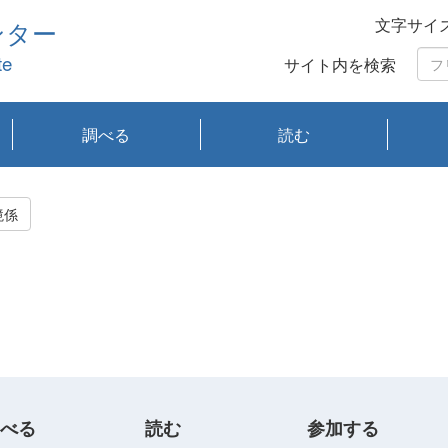
文字サイ
ンター
te
サイト内を検索
調べる
読む
琵琶湖の水質
琵琶湖・内湖の生態
大気汚染常時監視測
光化学スモッグ情報
有害大気情報
酸性雨情報
大気データベース
環境調査情報データ
プランクトン調査
アオコ調査
赤潮調査
琵琶湖流域オープン
大気汚染常時監視測
経月地点別検索
項目水深別調査
長期検索
プランクトン調査結
琵琶湖のプランクト
瀬田川プランクトン
琵琶湖流域オープン
琵琶湖流域オープン
琵琶湖流域オープン
琵琶湖流域オープン
琵琶湖流域オープン
琵琶湖流域オープン
文献検索
刊行物一覧
プランクトン図鑑
生物多様性画像デー
Water quality research
Remotely Operated
瀬田
滋賀
センタ
研究
研究
イベ
滋賀
みん
みん
Missi
Histor
Organi
Facili
系
定
ベース
データ
定結果等報告書
果検索
ン情報
調査結果
データ2020年度
データ2021年度
データ2022年度
データ2023年度
データ2024年度
データ2025年度
タベース
vessel Biwakaze
Vehicle (ROV)
調査結
学研
わ湖
フレ
タバ
査
Work
境係
フレ
べる
読む
参加する