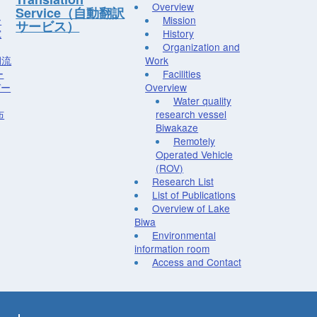
Overview
Service（自動翻訳
ー
Mission
サービス）
究
History
Organization and
湖流
Work
ー
Facilities
デー
Overview
Water quality
布
research vessel
Biwakaze
Remotely
Operated Vehicle
(ROV)
Research List
List of Publications
Overview of Lake
Biwa
Environmental
information room
Access and Contact