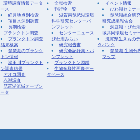
環境調査情報データ
文献検索
イベント情報
ベース
刊行物一覧
びわ湖セミナ
経月地点別検索
滋賀県琵琶湖環境
琵琶湖統合研
項目水深別調査
科学研究センターパ
研究成果報告会
長期検索
ンフレット
洞庭湖・びわ
プランクトン調査
センターニュース
域共同環境セミナ
プランクトン調査
びわ湖みらい
滋賀県生きもの
結果検索
研究報告書
タバンク
琵琶湖のプランク
研究会記録集・パ
琵琶湖 生物分
トン情報
ンフレット
マップ
瀬田川プランクト
プランクトン図鑑
ン調査結果
生物多様性画像デー
アオコ調査
タベース
赤潮調査
琵琶湖流域オープン
データ