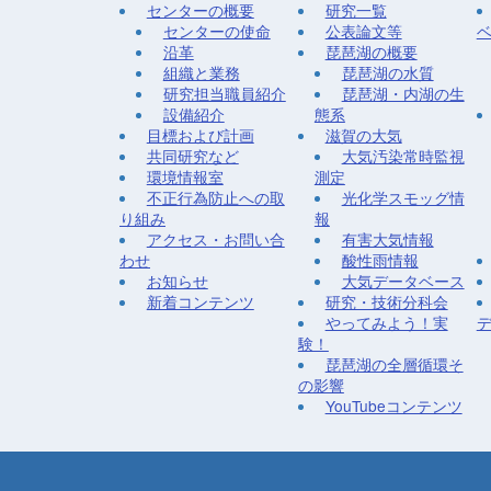
センターの概要
研究一覧
センターの使命
公表論文等
沿革
琵琶湖の概要
組織と業務
琵琶湖の水質
研究担当職員紹介
琵琶湖・内湖の生
設備紹介
態系
目標および計画
滋賀の大気
共同研究など
大気汚染常時監視
環境情報室
測定
不正行為防止への取
光化学スモッグ情
り組み
報
アクセス・お問い合
有害大気情報
わせ
酸性雨情報
お知らせ
大気データベース
新着コンテンツ
研究・技術分科会
やってみよう！実
験！
琵琶湖の全層循環そ
の影響
YouTubeコンテンツ