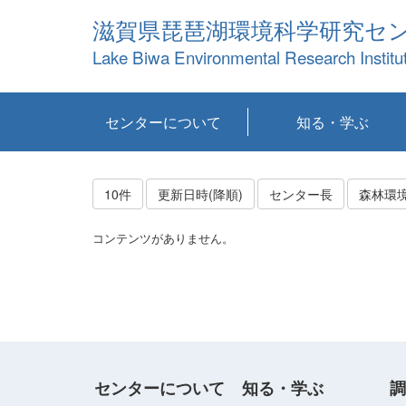
滋賀県琵琶湖環境科学研究セ
Lake Biwa Environmental Research Institu
センターについて
知る・学ぶ
センターの概要
目標および計画
共同研究など
環境情報室
不正行為防止への取
アクセス・お問い合
お知らせ
新着コンテンツ
センターの使命
沿革
組織と業務
研究担当職員紹介
設備紹介
研究一覧
公表論文等
琵琶湖の概要
滋賀の大気
研究・技術分科会
やってみよう！実
琵琶湖の全層循環そ
YouTubeコンテンツ
り組み
わせ
験！
の影響
10件
更新日時(降順)
センター長
森林環
コンテンツがありません。
センターについて
知る・学ぶ
調