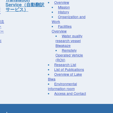
Overview
Service（自動翻訳
ー
Mission
サービス）
究
History
Organization and
湖流
Work
ー
Facilities
デー
Overview
Water quality
布
research vessel
Biwakaze
Remotely
Operated Vehicle
(ROV)
Research List
List of Publications
Overview of Lake
Biwa
Environmental
information room
Access and Contact