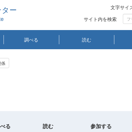
文字サイ
ンター
te
サイト内を検索
調べる
読む
琵琶湖の水質
琵琶湖・内湖の生態
大気汚染常時監視測
光化学スモッグ情報
有害大気情報
酸性雨情報
大気データベース
環境調査情報データ
プランクトン調査
アオコ調査
赤潮調査
琵琶湖流域オープン
大気汚染常時監視測
経月地点別検索
項目水深別調査
長期検索
プランクトン調査結
琵琶湖のプランクト
瀬田川プランクトン
琵琶湖流域オープン
琵琶湖流域オープン
琵琶湖流域オープン
琵琶湖流域オープン
琵琶湖流域オープン
琵琶湖流域オープン
文献検索
刊行物一覧
プランクトン図鑑
生物多様性画像デー
Water quality research
Remotely Operated
瀬田
滋賀
センタ
研究
研究
イベ
滋賀
みん
みん
Missi
Histor
Organi
Facili
系
定
ベース
データ
定結果等報告書
果検索
ン情報
調査結果
データ2020年度
データ2021年度
データ2022年度
データ2023年度
データ2024年度
データ2025年度
タベース
vessel Biwakaze
Vehicle (ROV)
調査結
学研
わ湖
フレ
タバ
査
Work
境係
フレ
べる
読む
参加する