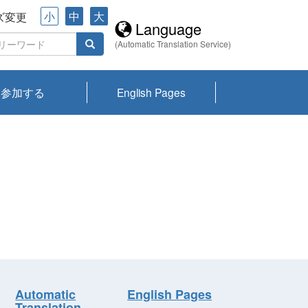
小
中
大
ズ変更
Language
(Automatic Translation Service)
参加する
English Pages
川プランクトン
県琵琶湖環境科
ーニュース び
報告書
会記録集・パン
ント情報
県生きものデー
なの外来生物調
なの調査
on
y
zation and
ties Overview
びわ湖みらい第42号_
びわ湖みらい第42号_
びわ湖みらい第43号_
びわ湖みらい第43号_
びわ湖セミナー
琵琶湖統合研究 研究
洞庭湖・びわ湖流域
センターの活動
県民データ
専門家データ
琵琶湖 生物分布マッ
Overview
Research List
List of Publications
Overview of Lake
Environmental
Access and Contact
果2026
究センターパン
みらい
ット
ンク
研究最前線
視点論点
研究最前線
視点論点
成果報告会
共同環境セミナー
プ
Biwa
information room
ット
Automatic
English Pages
Translation