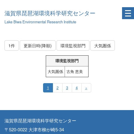
滋賀県琵琶湖環境科学研究センター
Lake Biwa Environmental Research Institute
1件
更新日時(降順)
環境監視部門
大気圏係
環境監視部門
大気圏係
古角 恵美
1
2
3
4
»
滋賀県琵琶湖環境科学研究センター
〒520-0022 大津市柳が崎5-34