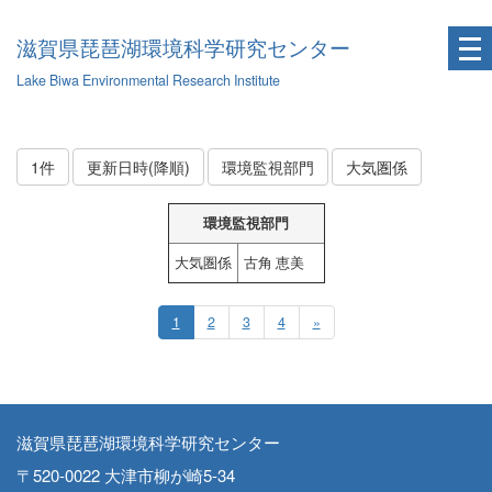
滋賀県琵琶湖環境科学研究センター
Lake Biwa Environmental Research Institute
1件
更新日時(降順)
環境監視部門
大気圏係
環境監視部門
大気圏係
古角 恵美
1
2
3
4
»
滋賀県琵琶湖環境科学研究センター
〒520-0022 大津市柳が崎5-34