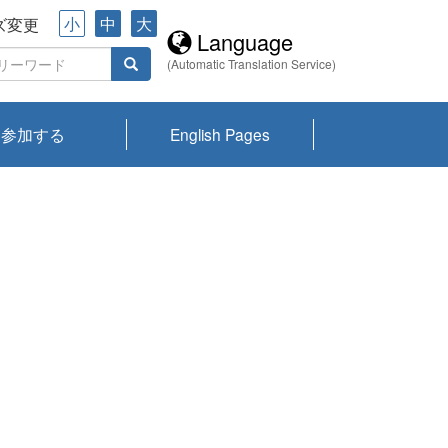
小
中
大
ズ変更
Language
(Automatic Translation Service)
参加する
English Pages
川プランクトン
県琵琶湖環境科
ーニュース び
報告書
会記録集・パン
ント情報
県生きものデー
なの外来生物調
なの調査
on
y
zation and
ties Overview
びわ湖みらい第42号_
びわ湖みらい第42号_
びわ湖みらい第43号_
びわ湖みらい第43号_
びわ湖セミナー
琵琶湖統合研究 研究
洞庭湖・びわ湖流域
センターの活動
県民データ
専門家データ
琵琶湖 生物分布マッ
Overview
Research List
List of Publications
Overview of Lake
Environmental
Access and Contact
果2026
究センターパン
みらい
ット
ンク
研究最前線
視点論点
研究最前線
視点論点
成果報告会
共同環境セミナー
プ
Biwa
information room
ット