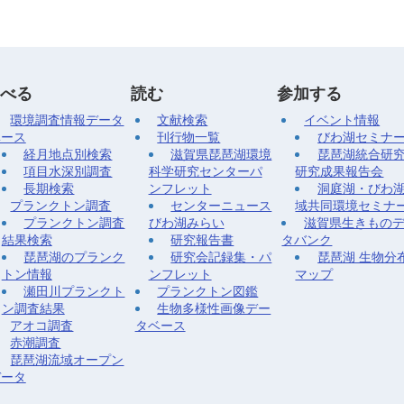
べる
読む
参加する
環境調査情報データ
文献検索
イベント情報
ベース
刊行物一覧
びわ湖セミナ
経月地点別検索
滋賀県琵琶湖環境
琵琶湖統合研
項目水深別調査
科学研究センターパ
研究成果報告会
長期検索
ンフレット
洞庭湖・びわ
プランクトン調査
センターニュース
域共同環境セミナ
プランクトン調査
びわ湖みらい
滋賀県生きもの
結果検索
研究報告書
タバンク
琵琶湖のプランク
研究会記録集・パ
琵琶湖 生物分
トン情報
ンフレット
マップ
瀬田川プランクト
プランクトン図鑑
ン調査結果
生物多様性画像デー
アオコ調査
タベース
赤潮調査
琵琶湖流域オープン
データ