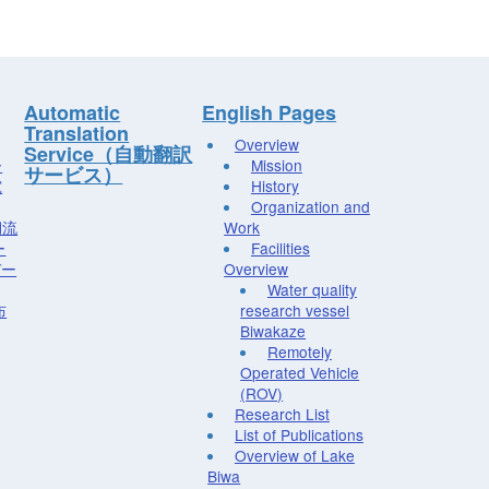
Automatic
English Pages
Translation
Overview
Service（自動翻訳
ー
Mission
サービス）
究
History
Organization and
湖流
Work
ー
Facilities
デー
Overview
Water quality
布
research vessel
Biwakaze
Remotely
Operated Vehicle
(ROV)
Research List
List of Publications
Overview of Lake
Biwa