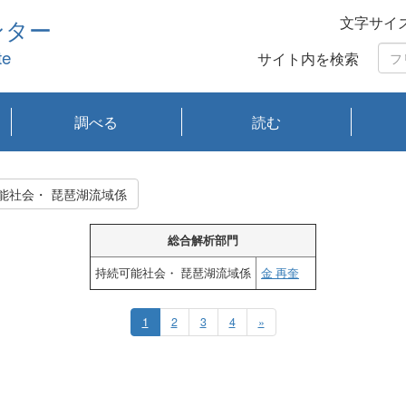
文字サイ
ンター
te
サイト内を検索
調べる
読む
琵琶湖の水質
琵琶湖・内湖の生態
大気汚染常時監視測
光化学スモッグ情報
有害大気情報
酸性雨情報
大気データベース
環境調査情報データ
プランクトン調査
アオコ調査
赤潮調査
琵琶湖流域オープン
大気汚染常時監視測
経月地点別検索
項目水深別調査
長期検索
プランクトン調査結
琵琶湖のプランクト
瀬田川プランクトン
琵琶湖流域オープン
琵琶湖流域オープン
琵琶湖流域オープン
琵琶湖流域オープン
琵琶湖流域オープン
琵琶湖流域オープン
文献検索
刊行物一覧
プランクトン図鑑
生物多様性画像デー
Water quality research
Remotely Operated
瀬田
滋賀
センタ
研究
研究
イベ
滋賀
みん
みん
Missi
Histor
Organi
Facili
系
定
ベース
データ
定結果等報告書
果検索
ン情報
調査結果
データ2020年度
データ2021年度
データ2022年度
データ2023年度
データ2024年度
データ2025年度
タベース
vessel Biwakaze
Vehicle (ROV)
調査結
学研
わ湖
フレ
タバ
査
Work
持続可能社会・ 琵琶湖流域係
フレ
総合解析部門
持続可能社会・ 琵琶湖流域係
金 再奎
1
2
3
4
»