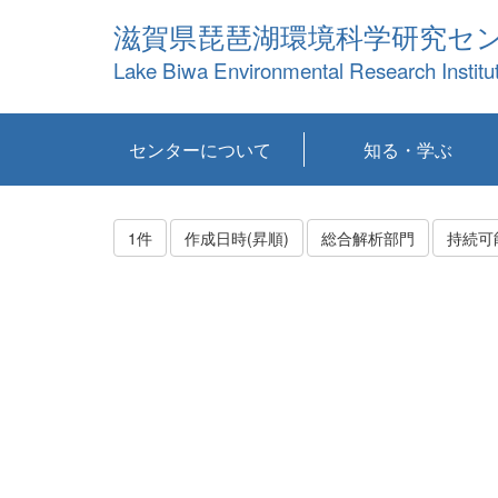
滋賀県琵琶湖環境科学研究セ
Lake Biwa Environmental Research Institu
センターについて
知る・学ぶ
センターの概要
目標および計画
共同研究など
環境情報室
不正行為防止への取
アクセス・お問い合
お知らせ
新着コンテンツ
センターの使命
沿革
組織と業務
研究担当職員紹介
設備紹介
研究一覧
公表論文等
琵琶湖の概要
滋賀の大気
研究・技術分科会
やってみよう！実
琵琶湖の全層循環そ
YouTubeコンテンツ
り組み
わせ
験！
の影響
1件
作成日時(昇順)
総合解析部門