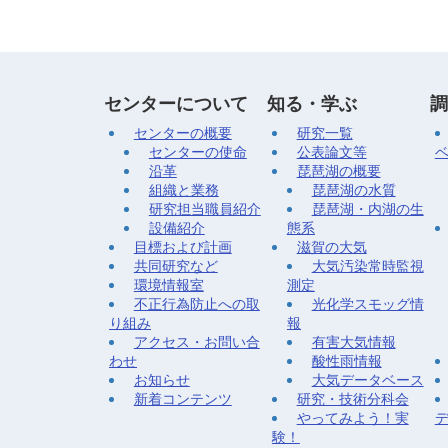
センターについて
知る・学ぶ
調
センターの概要
研究一覧
センターの使命
公表論文等
沿革
琵琶湖の概要
組織と業務
琵琶湖の水質
研究担当職員紹介
琵琶湖・内湖の生
設備紹介
態系
目標および計画
滋賀の大気
共同研究など
大気汚染常時監視
環境情報室
測定
不正行為防止への取
光化学スモッグ情
り組み
報
アクセス・お問い合
有害大気情報
わせ
酸性雨情報
お知らせ
大気データベース
新着コンテンツ
研究・技術分科会
やってみよう！実
験！