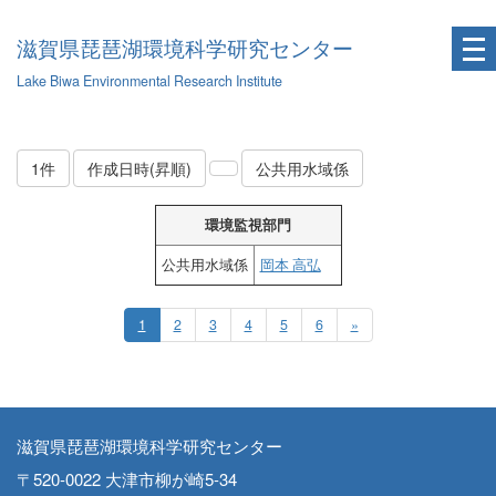
滋賀県琵琶湖環境科学研究センター
Lake Biwa Environmental Research Institute
1件
作成日時(昇順)
公共用水域係
環境監視部門
公共用水域係
岡本 高弘
1
2
3
4
5
6
»
滋賀県琵琶湖環境科学研究センター
〒520-0022 大津市柳が崎5-34