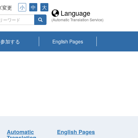
小
中
大
ズ変更
Language
(Automatic Translation Service)
参加する
English Pages
川プランクトン
県琵琶湖環境科
ーニュース び
報告書
会記録集・パン
ント情報
県生きものデー
なの外来生物調
なの調査
on
y
zation and
ties Overview
びわ湖みらい第42号_
びわ湖みらい第42号_
びわ湖みらい第43号_
びわ湖みらい第43号_
びわ湖セミナー
琵琶湖統合研究 研究
洞庭湖・びわ湖流域
センターの活動
県民データ
専門家データ
琵琶湖 生物分布マッ
Overview
Research List
List of Publications
Overview of Lake
Environmental
Access and Contact
果2026
究センターパン
みらい
ット
ンク
研究最前線
視点論点
研究最前線
視点論点
成果報告会
共同環境セミナー
プ
Biwa
information room
ット
Automatic
English Pages
Translation