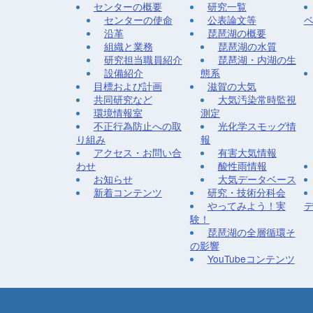
センターの概要
研究一覧
センターの使命
公表論文等
沿革
琵琶湖の概要
組織と業務
琵琶湖の水質
研究担当職員紹介
琵琶湖・内湖の生
設備紹介
態系
目標および計画
滋賀の大気
共同研究など
大気汚染常時監視
環境情報室
測定
不正行為防止への取
光化学スモッグ情
り組み
報
アクセス・お問い合
有害大気情報
わせ
酸性雨情報
お知らせ
大気データベース
新着コンテンツ
研究・技術分科会
やってみよう！実
験！
琵琶湖の全層循環そ
の影響
YouTubeコンテンツ