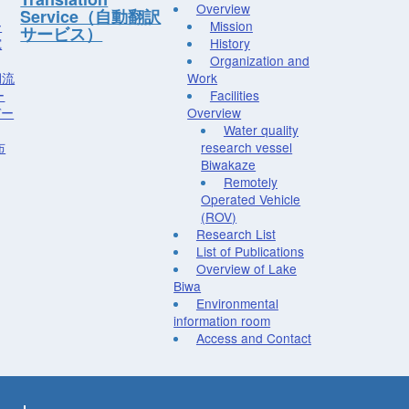
Overview
Service（自動翻訳
ー
Mission
サービス）
究
History
Organization and
湖流
Work
ー
Facilities
デー
Overview
Water quality
布
research vessel
Biwakaze
Remotely
Operated Vehicle
(ROV)
Research List
List of Publications
Overview of Lake
Biwa
Environmental
information room
Access and Contact