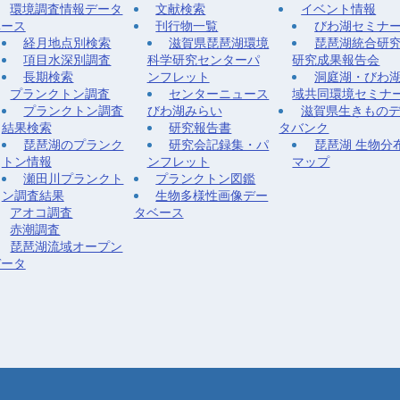
環境調査情報データ
文献検索
イベント情報
ベース
刊行物一覧
びわ湖セミナ
経月地点別検索
滋賀県琵琶湖環境
琵琶湖統合研
項目水深別調査
科学研究センターパ
研究成果報告会
長期検索
ンフレット
洞庭湖・びわ
プランクトン調査
センターニュース
域共同環境セミナ
プランクトン調査
びわ湖みらい
滋賀県生きもの
結果検索
研究報告書
タバンク
琵琶湖のプランク
研究会記録集・パ
琵琶湖 生物分
トン情報
ンフレット
マップ
瀬田川プランクト
プランクトン図鑑
ン調査結果
生物多様性画像デー
アオコ調査
タベース
赤潮調査
琵琶湖流域オープン
データ