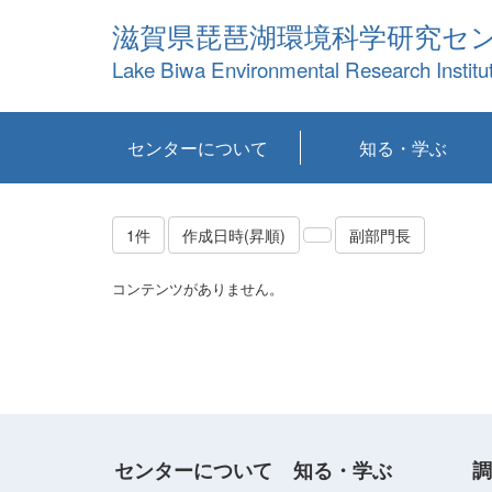
滋賀県琵琶湖環境科学研究セ
Lake Biwa Environmental Research Institu
センターについて
知る・学ぶ
センターの概要
目標および計画
共同研究など
環境情報室
不正行為防止への取
アクセス・お問い合
お知らせ
新着コンテンツ
センターの使命
沿革
組織と業務
研究担当職員紹介
設備紹介
研究一覧
公表論文等
琵琶湖の概要
滋賀の大気
研究・技術分科会
やってみよう！実
琵琶湖の全層循環そ
YouTubeコンテンツ
り組み
わせ
験！
の影響
1件
作成日時(昇順)
副部門長
コンテンツがありません。
センターについて
知る・学ぶ
調