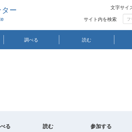
文字サイ
ンター
te
サイト内を検索
調べる
読む
琵琶湖の水質
琵琶湖・内湖の生態
大気汚染常時監視測
光化学スモッグ情報
有害大気情報
酸性雨情報
大気データベース
環境調査情報データ
プランクトン調査
アオコ調査
赤潮調査
琵琶湖流域オープン
大気汚染常時監視測
経月地点別検索
項目水深別調査
長期検索
プランクトン調査結
琵琶湖のプランクト
瀬田川プランクトン
琵琶湖流域オープン
琵琶湖流域オープン
琵琶湖流域オープン
琵琶湖流域オープン
琵琶湖流域オープン
琵琶湖流域オープン
文献検索
刊行物一覧
プランクトン図鑑
生物多様性画像デー
Water quality research
Remotely Operated
瀬田
滋賀
センタ
研究
研究
イベ
滋賀
みん
みん
Missi
Histor
Organi
Facili
系
定
ベース
データ
定結果等報告書
果検索
ン情報
調査結果
データ2020年度
データ2021年度
データ2022年度
データ2023年度
データ2024年度
データ2025年度
タベース
vessel Biwakaze
Vehicle (ROV)
調査結
学研
わ湖
フレ
タバ
査
Work
フレ
べる
読む
参加する