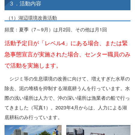
３．活動内容
（1）湖辺環境改善活動
頻度：夏季（7～9月）は月2回、その他は月1回
活動予定日が「レベル4」にある場合、または緊
急事態宣言が実施された場合、センター職員のみ
で活動を実施します。
シジミ等の生息環境の改善に向けて、増えすぎた水草の
除去、泥の堆積を抑制する湖底耕うんを行っています。水
際の浅い場所は人力で、沖の深い場所は漁業者の船で行っ
てきました（写真1）。2023年4月からは、人力による湖
底耕耘のみ行っています。