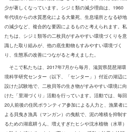
少が著しくなっています。シジミ類の減少理由は、1960
年代頃からの水質悪化による大量死、生息場所となる砂地
の減少など、複合的な要因によるものと考えられます。私
たちは、シジミ類等の二枚貝がすみやすい環境づくりを意
識した取り組みが、他の底生動物もすみやすい環境づく
り、生態系の改善につながると考えました。
そこで私たちは、2017年7月から毎月、滋賀県琵琶湖環
境科学研究センター（以下、「センター」）付近の湖辺に
設けた試験地で、二枚貝等の生き物がすみやすい環境に向
けた「里湖づくり」活動を行っています。活動では、毎回
20人前後の住民ボランティア参加による人力と、漁業者に
よる貝曳き漁具（マンガン）の曳航で、泥の堆積を抑制す
るための湖底耕うん、増えすぎたヒシや沈水植物（水草）