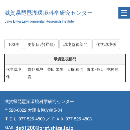
滋賀県琵琶湖環境科学研究センター
Lake Biwa Environmental Research Institute
100件
更新日時(昇順)
環境監視部門
化学環境係
環境監視部門
化学環境
貫野 楓晃 柴田 果歩 大橋 和也 青木 佳代 中村 忠
係
貴
滋賀県琵琶湖環境科学研究センター
〒520-0022 大津市柳が崎5-34
ＴＥＬ 077-526-4800 ／ ＦＡＸ 077-526-4803
MAIL