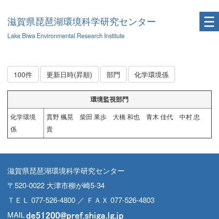
滋賀県琵琶湖環境科学研究センター
Lake Biwa Environmental Research Institute
100件
更新日時(昇順)
部門
化学環境係
環境監視部門
化学環境
貫野 楓晃 柴田 果歩 大橋 和也 青木 佳代 中村 忠
係
貴
滋賀県琵琶湖環境科学研究センター
〒520-0022 大津市柳が崎5-34
ＴＥＬ 077-526-4800 ／ ＦＡＸ 077-526-4803
MAIL