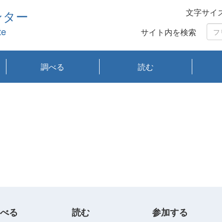
文字サイ
ンター
te
サイト内を検索
調べる
読む
琵琶湖の水質
琵琶湖・内湖の生態
大気汚染常時監視測
光化学スモッグ情報
有害大気情報
酸性雨情報
大気データベース
環境調査情報データ
プランクトン調査
アオコ調査
赤潮調査
琵琶湖流域オープン
大気汚染常時監視測
経月地点別検索
項目水深別調査
長期検索
プランクトン調査結
琵琶湖のプランクト
瀬田川プランクトン
琵琶湖流域オープン
琵琶湖流域オープン
琵琶湖流域オープン
琵琶湖流域オープン
琵琶湖流域オープン
琵琶湖流域オープン
文献検索
刊行物一覧
プランクトン図鑑
生物多様性画像デー
Water quality research
Remotely Operated
瀬田
滋賀
センタ
研究
研究
イベ
滋賀
みん
みん
Missi
Histor
Organi
Facili
系
定
ベース
データ
定結果等報告書
果検索
ン情報
調査結果
データ2020年度
データ2021年度
データ2022年度
データ2023年度
データ2024年度
データ2025年度
タベース
vessel Biwakaze
Vehicle (ROV)
調査結
学研
わ湖
フレ
タバ
査
Work
フレ
べる
読む
参加する