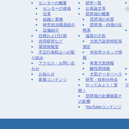
センターの概要
研究一覧
センターの使命
公表論文等
沿革
琵琶湖の概要
組織と業務
琵琶湖の水質
研究担当職員紹介
琵琶湖・内湖の生
設備紹介
態系
目標および計画
滋賀の大気
共同研究など
大気汚染常時監視
環境情報室
測定
不正行為防止への取
光化学スモッグ情
り組み
報
アクセス・お問い合
有害大気情報
わせ
酸性雨情報
お知らせ
大気データベース
新着コンテンツ
研究・技術分科会
やってみよう！実
験！
琵琶湖の全層循環そ
の影響
YouTubeコンテンツ