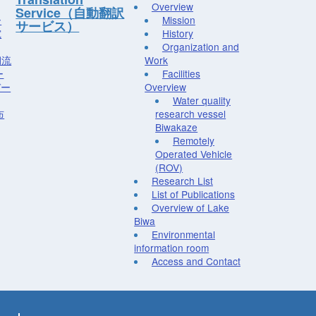
Overview
Service（自動翻訳
ー
Mission
サービス）
究
History
Organization and
湖流
Work
ー
Facilities
デー
Overview
Water quality
布
research vessel
Biwakaze
Remotely
Operated Vehicle
(ROV)
Research List
List of Publications
Overview of Lake
Biwa
Environmental
information room
Access and Contact