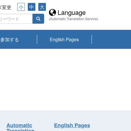
小
中
大
ズ変更
Language
(Automatic Translation Service)
参加する
English Pages
川プランクトン
県琵琶湖環境科
ーニュース び
報告書
会記録集・パン
ント情報
県生きものデー
なの外来生物調
なの調査
on
y
zation and
ties Overview
びわ湖みらい第42号_
びわ湖みらい第42号_
びわ湖みらい第43号_
びわ湖みらい第43号_
びわ湖セミナー
琵琶湖統合研究 研究
洞庭湖・びわ湖流域
センターの活動
県民データ
専門家データ
琵琶湖 生物分布マッ
Overview
Research List
List of Publications
Overview of Lake
Environmental
Access and Contact
果2026
究センターパン
みらい
ット
ンク
研究最前線
視点論点
研究最前線
視点論点
成果報告会
共同環境セミナー
プ
Biwa
information room
ット
Automatic
English Pages
Translation