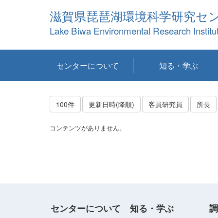
滋賀県琵琶湖環境科学研究セ
Lake Biwa Environmental Research Institu
センターについて
知る・学ぶ
センターの概要
目標および計画
共同研究など
環境情報室
不正行為防止への取
アクセス・お問い合
お知らせ
新着コンテンツ
センターの使命
沿革
組織と業務
研究担当職員紹介
設備紹介
研究一覧
公表論文等
琵琶湖の概要
滋賀の大気
研究・技術分科会
やってみよう！実
琵琶湖の全層循環そ
YouTubeコンテンツ
り組み
わせ
験！
の影響
100件
更新日時(降順)
客員研究員
所長
コンテンツがありません。
センターについて
知る・学ぶ
調