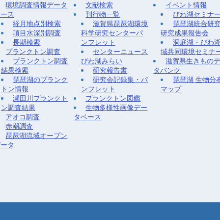
環境調査情報データ
文献検索
イベント情報
ベース
刊行物一覧
びわ湖セミナ
経月地点別検索
滋賀県琵琶湖環境
琵琶湖統合研
項目水深別調査
科学研究センターパ
研究成果報告会
長期検索
ンフレット
洞庭湖・びわ
プランクトン調査
センターニュース
域共同環境セミナ
プランクトン調査
びわ湖みらい
滋賀県生きもの
結果検索
研究報告書
タバンク
琵琶湖のプランク
研究会記録集・パ
琵琶湖 生物分
トン情報
ンフレット
マップ
瀬田川プランクト
プランクトン図鑑
ン調査結果
生物多様性画像デー
アオコ調査
タベース
赤潮調査
琵琶湖流域オープン
データ