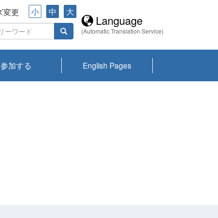
小
中
大
ズ変更
Language
(Automatic Translation Service)
参加する
English Pages
川プランクトン
県琵琶湖環境科
ーニュース び
報告書
会記録集・パン
ント情報
県生きものデー
なの外来生物調
なの調査
on
y
zation and
ties Overview
びわ湖みらい第42号_
びわ湖みらい第42号_
びわ湖みらい第43号_
びわ湖みらい第43号_
びわ湖セミナー
琵琶湖統合研究 研究
洞庭湖・びわ湖流域
センターの活動
県民データ
専門家データ
琵琶湖 生物分布マッ
Overview
Research List
List of Publications
Overview of Lake
Environmental
Access and Contact
果2026
究センターパン
みらい
ット
ンク
研究最前線
視点論点
研究最前線
視点論点
成果報告会
共同環境セミナー
プ
Biwa
information room
ット