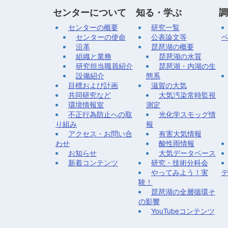
センターについて
知る・学ぶ
調
センターの概要
研究一覧
センターの使命
公表論文等
沿革
琵琶湖の概要
組織と業務
琵琶湖の水質
研究担当職員紹介
琵琶湖・内湖の生
設備紹介
態系
目標および計画
滋賀の大気
共同研究など
大気汚染常時監視
環境情報室
測定
不正行為防止への取
光化学スモッグ情
り組み
報
アクセス・お問い合
有害大気情報
わせ
酸性雨情報
お知らせ
大気データベース
新着コンテンツ
研究・技術分科会
やってみよう！実
験！
琵琶湖の全層循環そ
の影響
YouTubeコンテンツ