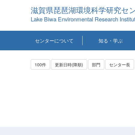
滋賀県琵琶湖環境科学研究セ
Lake Biwa Environmental Research Institu
センターについて
知る・学ぶ
センターの概要
目標および計画
共同研究など
環境情報室
不正行為防止への取
アクセス・お問い合
お知らせ
新着コンテンツ
センターの使命
沿革
組織と業務
研究担当職員紹介
設備紹介
研究一覧
公表論文等
琵琶湖の概要
滋賀の大気
研究・技術分科会
やってみよう！実
琵琶湖の全層循環そ
YouTubeコンテンツ
り組み
わせ
験！
の影響
100件
更新日時(降順)
部門
センター長