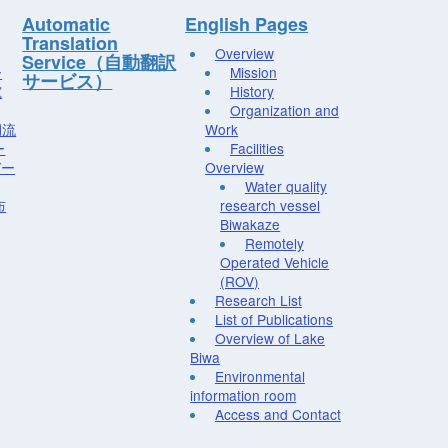
Automatic
English Pages
Translation
Overview
Service（自動翻訳
ー
Mission
サービス）
究
History
Organization and
湖流
Work
ー
Facilities
デー
Overview
Water quality
布
research vessel
Biwakaze
Remotely
Operated Vehicle
(ROV)
Research List
List of Publications
Overview of Lake
Biwa
Environmental
information room
Access and Contact