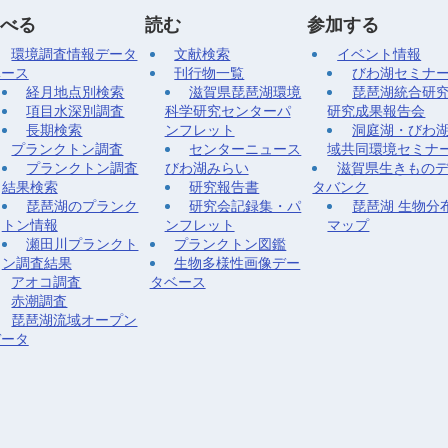
べる
読む
参加する
環境調査情報データ
文献検索
イベント情報
ベース
刊行物一覧
びわ湖セミナ
経月地点別検索
滋賀県琵琶湖環境
琵琶湖統合研
項目水深別調査
科学研究センターパ
研究成果報告会
長期検索
ンフレット
洞庭湖・びわ
プランクトン調査
センターニュース
域共同環境セミナ
プランクトン調査
びわ湖みらい
滋賀県生きもの
結果検索
研究報告書
タバンク
琵琶湖のプランク
研究会記録集・パ
琵琶湖 生物分
トン情報
ンフレット
マップ
瀬田川プランクト
プランクトン図鑑
ン調査結果
生物多様性画像デー
アオコ調査
タベース
赤潮調査
琵琶湖流域オープン
データ