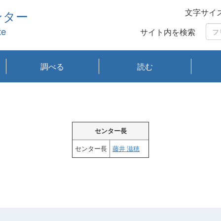
文字サイ
ンター
te
サイト内を検索
調べる
読む
琵琶湖の水質
琵琶湖・内湖の生態
大気汚染常時監視測
光化学スモッグ情報
有害大気情報
酸性雨情報
大気データベース
環境調査情報データ
プランクトン調査
アオコ調査
赤潮調査
琵琶湖流域オープン
大気汚染常時監視測
経月地点別検索
項目水深別調査
長期検索
プランクトン調査結
琵琶湖のプランクト
瀬田川プランクトン
琵琶湖流域オープン
琵琶湖流域オープン
琵琶湖流域オープン
琵琶湖流域オープン
琵琶湖流域オープン
琵琶湖流域オープン
文献検索
刊行物一覧
プランクトン図鑑
生物多様性画像デー
Water quality research
Remotely Operated
瀬田
滋賀
センタ
研究
研究
イベ
滋賀
みん
みん
Missi
Histor
Organi
Facili
系
定
ベース
データ
定結果等報告書
果検索
ン情報
調査結果
データ2020年度
データ2021年度
データ2022年度
データ2023年度
データ2024年度
データ2025年度
タベース
vessel Biwakaze
Vehicle (ROV)
調査結
学研
わ湖
フレ
タバ
査
Work
フレ
センター長
センター長
藤井 滋穂