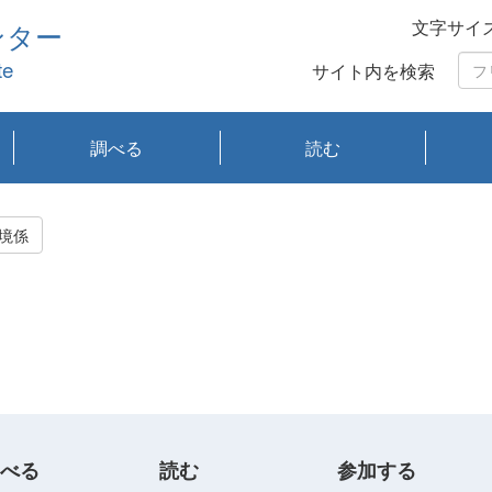
文字サイ
ンター
te
サイト内を検索
調べる
読む
琵琶湖の水質
琵琶湖・内湖の生態
大気汚染常時監視測
光化学スモッグ情報
有害大気情報
酸性雨情報
大気データベース
環境調査情報データ
プランクトン調査
アオコ調査
赤潮調査
琵琶湖流域オープン
大気汚染常時監視測
経月地点別検索
項目水深別調査
長期検索
プランクトン調査結
琵琶湖のプランクト
瀬田川プランクトン
琵琶湖流域オープン
琵琶湖流域オープン
琵琶湖流域オープン
琵琶湖流域オープン
琵琶湖流域オープン
琵琶湖流域オープン
文献検索
刊行物一覧
プランクトン図鑑
生物多様性画像デー
Water quality research
Remotely Operated
瀬田
滋賀
センタ
研究
研究
イベ
滋賀
みん
みん
Missi
Histor
Organi
Facili
系
定
ベース
データ
定結果等報告書
果検索
ン情報
調査結果
データ2020年度
データ2021年度
データ2022年度
データ2023年度
データ2024年度
データ2025年度
タベース
vessel Biwakaze
Vehicle (ROV)
調査結
学研
わ湖
フレ
タバ
査
Work
境係
フレ
べる
読む
参加する