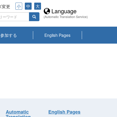
小
中
大
ズ変更
Language
(Automatic Translation Service)
参加する
English Pages
川プランクトン
県琵琶湖環境科
ーニュース び
報告書
会記録集・パン
ント情報
県生きものデー
なの外来生物調
なの調査
on
y
zation and
ties Overview
びわ湖みらい第42号_
びわ湖みらい第42号_
びわ湖みらい第43号_
びわ湖みらい第43号_
びわ湖セミナー
琵琶湖統合研究 研究
洞庭湖・びわ湖流域
センターの活動
県民データ
専門家データ
琵琶湖 生物分布マッ
Overview
Research List
List of Publications
Overview of Lake
Environmental
Access and Contact
果2026
究センターパン
みらい
ット
ンク
研究最前線
視点論点
研究最前線
視点論点
成果報告会
共同環境セミナー
プ
Biwa
information room
ット
Automatic
English Pages
Translation