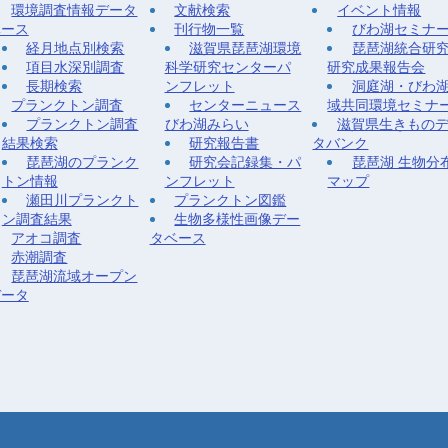
環境調査情報データ
文献検索
イベント情報
ベース
刊行物一覧
びわ湖セミナ
経月地点別検索
滋賀県琵琶湖環境
琵琶湖統合研
項目水深別調査
科学研究センターパ
研究成果報告会
長期検索
ンフレット
洞庭湖・びわ
プランクトン調査
センターニュース
域共同環境セミナ
プランクトン調査
びわ湖みらい
滋賀県生きもの
結果検索
研究報告書
タバンク
琵琶湖のプランク
研究会記録集・パ
琵琶湖 生物分
トン情報
ンフレット
マップ
瀬田川プランクト
プランクトン図鑑
ン調査結果
生物多様性画像デー
アオコ調査
タベース
赤潮調査
琵琶湖流域オープン
データ