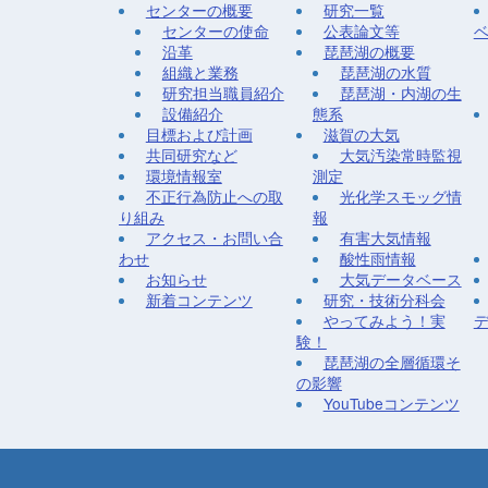
センターの概要
研究一覧
センターの使命
公表論文等
沿革
琵琶湖の概要
組織と業務
琵琶湖の水質
研究担当職員紹介
琵琶湖・内湖の生
設備紹介
態系
目標および計画
滋賀の大気
共同研究など
大気汚染常時監視
環境情報室
測定
不正行為防止への取
光化学スモッグ情
り組み
報
アクセス・お問い合
有害大気情報
わせ
酸性雨情報
お知らせ
大気データベース
新着コンテンツ
研究・技術分科会
やってみよう！実
験！
琵琶湖の全層循環そ
の影響
YouTubeコンテンツ