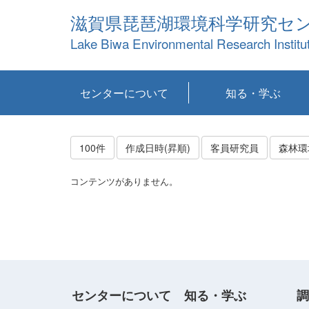
滋賀県琵琶湖環境科学研究セ
Lake Biwa Environmental Research Institu
センターについて
知る・学ぶ
センターの概要
目標および計画
共同研究など
環境情報室
不正行為防止への取
アクセス・お問い合
お知らせ
新着コンテンツ
センターの使命
沿革
組織と業務
研究担当職員紹介
設備紹介
研究一覧
公表論文等
琵琶湖の概要
滋賀の大気
研究・技術分科会
やってみよう！実
琵琶湖の全層循環そ
YouTubeコンテンツ
り組み
わせ
験！
の影響
100件
作成日時(昇順)
客員研究員
森林環
コンテンツがありません。
センターについて
知る・学ぶ
調