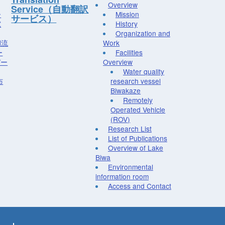
Overview
Service（自動翻訳
ー
Mission
サービス）
究
History
Organization and
湖流
Work
ー
Facilities
デー
Overview
Water quality
布
research vessel
Biwakaze
Remotely
Operated Vehicle
(ROV)
Research List
List of Publications
Overview of Lake
Biwa
Environmental
information room
Access and Contact