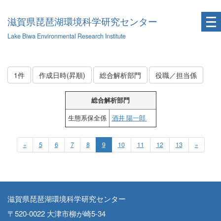
滋賀県琵琶湖環境科学研究センター
Lake Biwa Environmental Research Institute
1件
作成日時(昇順)
総合解析部門
役職／担当係
総合解析部門
生態系保全係
酒井 陽一郎
«
5
6
7
8
9
10
11
12
13
»
滋賀県琵琶湖環境科学研究センター
〒520-0022 大津市柳が崎5-34