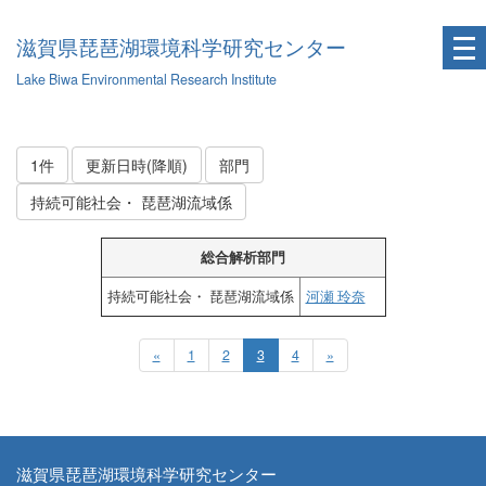
滋賀県琵琶湖環境科学研究センター
Lake Biwa Environmental Research Institute
1件
更新日時(降順)
部門
持続可能社会・ 琵琶湖流域係
総合解析部門
持続可能社会・ 琵琶湖流域係
河瀬 玲奈
«
1
2
3
4
»
滋賀県琵琶湖環境科学研究センター