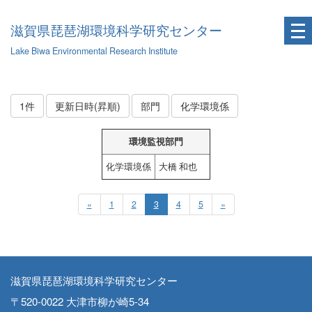
滋賀県琵琶湖環境科学研究センター
Lake Biwa Environmental Research Institute
1件
更新日時(昇順)
部門
化学環境係
環境監視部門
化学環境係
大橋 和也
«
1
2
3
4
5
»
滋賀県琵琶湖環境科学研究センター
〒520-0022 大津市柳が崎5-34