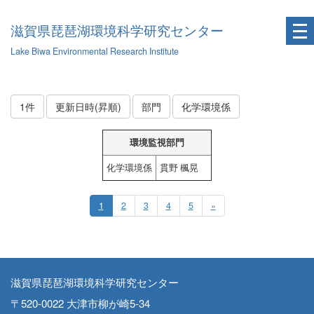
滋賀県琵琶湖環境科学研究センター
Lake Biwa Environmental Research Institute
1件
更新日時(昇順)
部門
化学環境係
環境監視部門
化学環境係
貫野 楓晃
1
2
3
4
5
»
滋賀県琵琶湖環境科学研究センター
〒520-0022 大津市柳が崎5-34