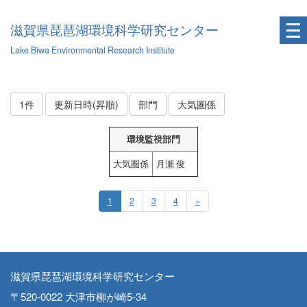
滋賀県琵琶湖環境科学研究センター
Lake Biwa Environmental Research Institute
1件
更新日時(昇順)
部門
大気圏係
環境監視部門
大気圏係
月瀬 俊
1
2
3
4
»
滋賀県琵琶湖環境科学研究センター
〒520-0022 大津市柳が崎5-34