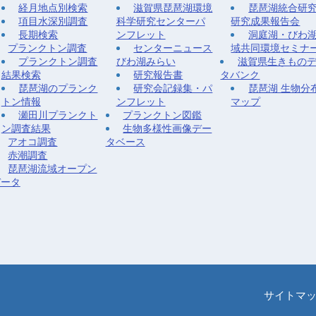
経月地点別検索
滋賀県琵琶湖環境
琵琶湖統合研
項目水深別調査
科学研究センターパ
研究成果報告会
長期検索
ンフレット
洞庭湖・びわ
プランクトン調査
センターニュース
域共同環境セミナ
プランクトン調査
びわ湖みらい
滋賀県生きもの
結果検索
研究報告書
タバンク
琵琶湖のプランク
研究会記録集・パ
琵琶湖 生物分
トン情報
ンフレット
マップ
瀬田川プランクト
プランクトン図鑑
ン調査結果
生物多様性画像デー
アオコ調査
タベース
赤潮調査
琵琶湖流域オープン
データ
サイトマ