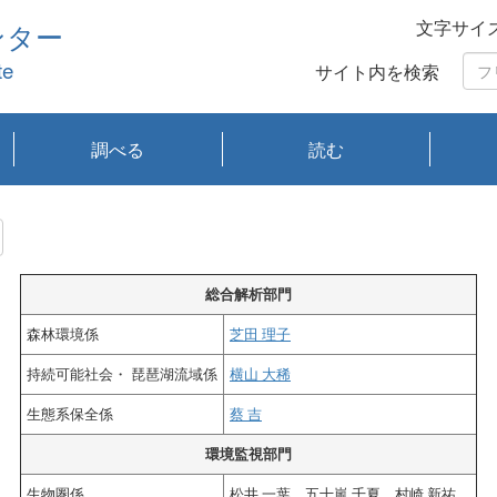
文字サイ
ンター
te
サイト内を検索
調べる
読む
琵琶湖の水質
琵琶湖・内湖の生態
大気汚染常時監視測
光化学スモッグ情報
有害大気情報
酸性雨情報
大気データベース
環境調査情報データ
プランクトン調査
アオコ調査
赤潮調査
琵琶湖流域オープン
大気汚染常時監視測
経月地点別検索
項目水深別調査
長期検索
プランクトン調査結
琵琶湖のプランクト
瀬田川プランクトン
琵琶湖流域オープン
琵琶湖流域オープン
琵琶湖流域オープン
琵琶湖流域オープン
琵琶湖流域オープン
琵琶湖流域オープン
文献検索
刊行物一覧
プランクトン図鑑
生物多様性画像デー
Water quality research
Remotely Operated
瀬田
滋賀
センタ
研究
研究
イベ
滋賀
みん
みん
Missi
Histor
Organi
Facili
系
定
ベース
データ
定結果等報告書
果検索
ン情報
調査結果
データ2020年度
データ2021年度
データ2022年度
データ2023年度
データ2024年度
データ2025年度
タベース
vessel Biwakaze
Vehicle (ROV)
調査結
学研
わ湖
フレ
タバ
査
Work
フレ
総合解析部門
森林環境係
芝田 理子
持続可能社会・ 琵琶湖流域係
横山 大稀
生態系保全係
蔡 吉
環境監視部門
生物圏係
松井 一葉 五十嵐 千夏 村崎 新祐