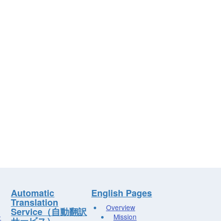
Automatic
English Pages
Translation
Overview
Service（自動翻訳
ー
Mission