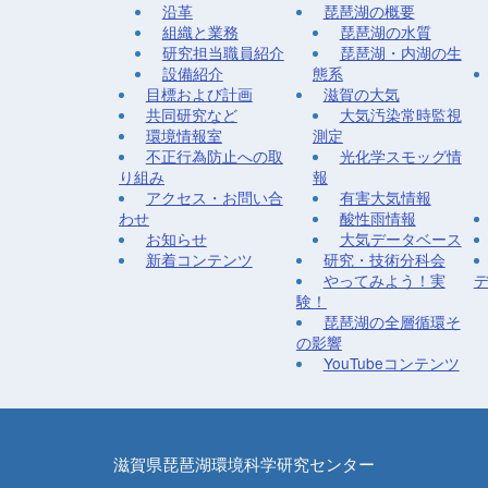
沿革
琵琶湖の概要
組織と業務
琵琶湖の水質
研究担当職員紹介
琵琶湖・内湖の生
設備紹介
態系
目標および計画
滋賀の大気
共同研究など
大気汚染常時監視
環境情報室
測定
不正行為防止への取
光化学スモッグ情
り組み
報
アクセス・お問い合
有害大気情報
わせ
酸性雨情報
お知らせ
大気データベース
新着コンテンツ
研究・技術分科会
やってみよう！実
験！
琵琶湖の全層循環そ
の影響
YouTubeコンテンツ
滋賀県琵琶湖環境科学研究センター