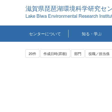
滋賀県琵琶湖環境科学研究セ
Lake Biwa Environmental Research Institu
センターについて
知る・学ぶ
センターの概要
目標および計画
共同研究など
環境情報室
不正行為防止への取
アクセス・お問い合
お知らせ
新着コンテンツ
センターの使命
沿革
組織と業務
研究担当職員紹介
設備紹介
研究一覧
公表論文等
琵琶湖の概要
滋賀の大気
研究・技術分科会
やってみよう！実
琵琶湖の全層循環そ
YouTubeコンテンツ
り組み
わせ
験！
の影響
20件
作成日時(昇順)
部門
役職／担当係