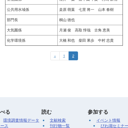
公共用水域係
桒原 萌葉 七里 将一 山本 春樹
部門長
桐山 徳也
大気圏係
月瀬 俊 高取 惇哉 古角 恵美
化学環境係
大橋 和也 柴田 果歩 中村 忠貴
«
1
2
べる
読む
参加する
環境調査情報データ
文献検索
イベント情報
ベース
刊行物一覧
びわ湖セミナ