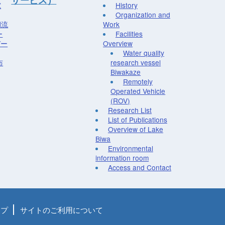
サービス）
究
History
Organization and
湖流
Work
ー
Facilities
デー
Overview
Water quality
布
research vessel
Biwakaze
Remotely
Operated Vehicle
(ROV)
Research List
List of Publications
Overview of Lake
Biwa
Environmental
information room
Access and Contact
ップ
サイトのご利用について