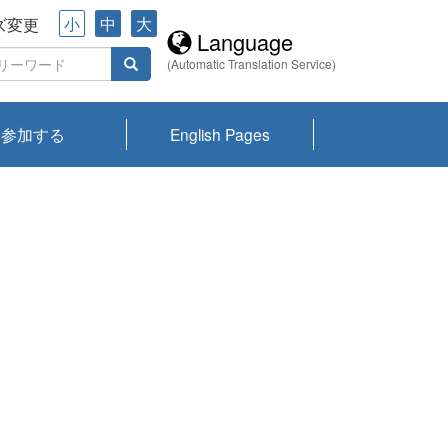
小
中
大
ズ変更
Language
(Automatic Translation Service)
参加する
English Pages
川プランクトン
県琵琶湖環境科
ーニュース び
報告書
会記録集・パン
ント情報
県生きものデー
なの外来生物調
なの調査
on
y
zation and
ties Overview
びわ湖みらい第42号_
びわ湖みらい第42号_
びわ湖みらい第43号_
びわ湖みらい第43号_
びわ湖セミナー
琵琶湖統合研究 研究
洞庭湖・びわ湖流域
センターの活動
県民データ
専門家データ
琵琶湖 生物分布マッ
Overview
Research List
List of Publications
Overview of Lake
Environmental
Access and Contact
果2026
究センターパン
みらい
ット
ンク
研究最前線
視点論点
研究最前線
視点論点
成果報告会
共同環境セミナー
プ
Biwa
information room
ット