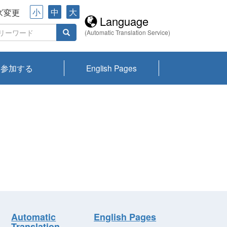
小
中
大
ズ変更
Language
(Automatic Translation Service)
参加する
English Pages
川プランクトン
県琵琶湖環境科
ーニュース び
報告書
会記録集・パン
ント情報
県生きものデー
なの外来生物調
なの調査
on
y
zation and
ties Overview
びわ湖みらい第42号_
びわ湖みらい第42号_
びわ湖みらい第43号_
びわ湖みらい第43号_
びわ湖セミナー
琵琶湖統合研究 研究
洞庭湖・びわ湖流域
センターの活動
県民データ
専門家データ
琵琶湖 生物分布マッ
Overview
Research List
List of Publications
Overview of Lake
Environmental
Access and Contact
果2026
究センターパン
みらい
ット
ンク
研究最前線
視点論点
研究最前線
視点論点
成果報告会
共同環境セミナー
プ
Biwa
information room
ット
Automatic
English Pages
Translation