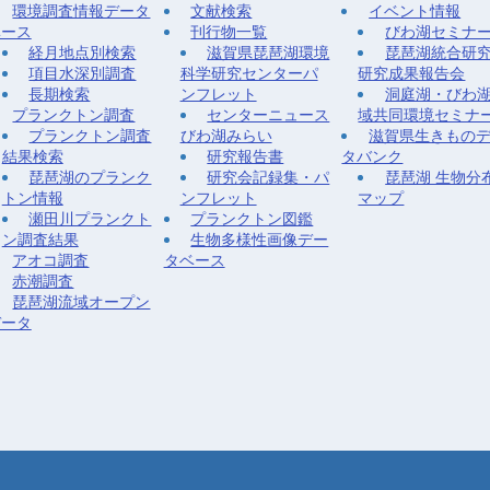
環境調査情報データ
文献検索
イベント情報
ベース
刊行物一覧
びわ湖セミナ
経月地点別検索
滋賀県琵琶湖環境
琵琶湖統合研
項目水深別調査
科学研究センターパ
研究成果報告会
長期検索
ンフレット
洞庭湖・びわ
プランクトン調査
センターニュース
域共同環境セミナ
プランクトン調査
びわ湖みらい
滋賀県生きもの
結果検索
研究報告書
タバンク
琵琶湖のプランク
研究会記録集・パ
琵琶湖 生物分
トン情報
ンフレット
マップ
瀬田川プランクト
プランクトン図鑑
ン調査結果
生物多様性画像デー
アオコ調査
タベース
赤潮調査
琵琶湖流域オープン
データ