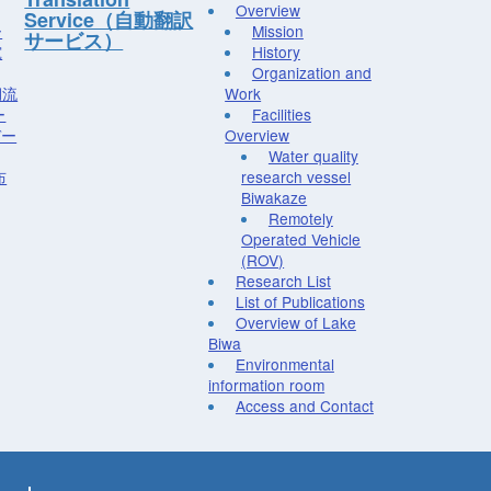
Overview
Service（自動翻訳
ー
Mission
サービス）
究
History
Organization and
湖流
Work
ー
Facilities
デー
Overview
Water quality
布
research vessel
Biwakaze
Remotely
Operated Vehicle
(ROV)
Research List
List of Publications
Overview of Lake
Biwa
Environmental
information room
Access and Contact