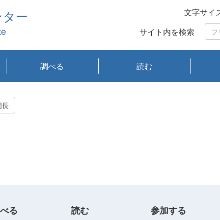
文字サイ
ンター
te
サイト内を検索
調べる
読む
琵琶湖の水質
琵琶湖・内湖の生態
大気汚染常時監視測
光化学スモッグ情報
有害大気情報
酸性雨情報
大気データベース
環境調査情報データ
プランクトン調査
アオコ調査
赤潮調査
琵琶湖流域オープン
大気汚染常時監視測
経月地点別検索
項目水深別調査
長期検索
プランクトン調査結
琵琶湖のプランクト
瀬田川プランクトン
琵琶湖流域オープン
琵琶湖流域オープン
琵琶湖流域オープン
琵琶湖流域オープン
琵琶湖流域オープン
琵琶湖流域オープン
文献検索
刊行物一覧
プランクトン図鑑
生物多様性画像デー
Water quality research
Remotely Operated
瀬田
滋賀
センタ
研究
研究
イベ
滋賀
みん
みん
Missi
Histor
Organi
Facili
系
定
ベース
データ
定結果等報告書
果検索
ン情報
調査結果
データ2020年度
データ2021年度
データ2022年度
データ2023年度
データ2024年度
データ2025年度
タベース
vessel Biwakaze
Vehicle (ROV)
調査結
学研
わ湖
フレ
タバ
査
Work
門長
フレ
べる
読む
参加する