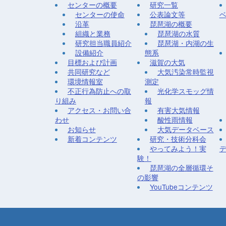
センターの概要
研究一覧
センターの使命
公表論文等
沿革
琵琶湖の概要
組織と業務
琵琶湖の水質
研究担当職員紹介
琵琶湖・内湖の生
設備紹介
態系
目標および計画
滋賀の大気
共同研究など
大気汚染常時監視
環境情報室
測定
不正行為防止への取
光化学スモッグ情
り組み
報
アクセス・お問い合
有害大気情報
わせ
酸性雨情報
お知らせ
大気データベース
新着コンテンツ
研究・技術分科会
やってみよう！実
験！
琵琶湖の全層循環そ
の影響
YouTubeコンテンツ