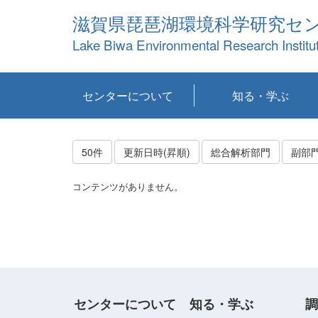
滋賀県琵琶湖環境科学研究セ
Lake Biwa Environmental Research Institu
センターについて
知る・学ぶ
センターの概要
目標および計画
共同研究など
環境情報室
不正行為防止への取
アクセス・お問い合
お知らせ
新着コンテンツ
センターの使命
沿革
組織と業務
研究担当職員紹介
設備紹介
研究一覧
公表論文等
琵琶湖の概要
滋賀の大気
研究・技術分科会
やってみよう！実
琵琶湖の全層循環そ
YouTubeコンテンツ
り組み
わせ
験！
の影響
50件
更新日時(昇順)
総合解析部門
副部
コンテンツがありません。
センターについて
知る・学ぶ
調