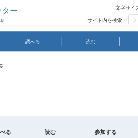
文字サイ
ンター
te
サイト内を検索
調べる
読む
琵琶湖の水質
琵琶湖・内湖の生態
大気汚染常時監視測
光化学スモッグ情報
有害大気情報
酸性雨情報
大気データベース
環境調査情報データ
プランクトン調査
アオコ調査
赤潮調査
琵琶湖流域オープン
大気汚染常時監視測
経月地点別検索
項目水深別調査
長期検索
プランクトン調査結
琵琶湖のプランクト
瀬田川プランクトン
琵琶湖流域オープン
琵琶湖流域オープン
琵琶湖流域オープン
琵琶湖流域オープン
琵琶湖流域オープン
琵琶湖流域オープン
文献検索
刊行物一覧
プランクトン図鑑
生物多様性画像デー
Water quality research
Remotely Operated
瀬田
滋賀
センタ
研究
研究
イベ
滋賀
みん
みん
Missi
Histor
Organi
Facili
系
定
ベース
データ
定結果等報告書
果検索
ン情報
調査結果
データ2020年度
データ2021年度
データ2022年度
データ2023年度
データ2024年度
データ2025年度
タベース
vessel Biwakaze
Vehicle (ROV)
調査結
学研
わ湖
フレ
タバ
査
Work
長
フレ
べる
読む
参加する