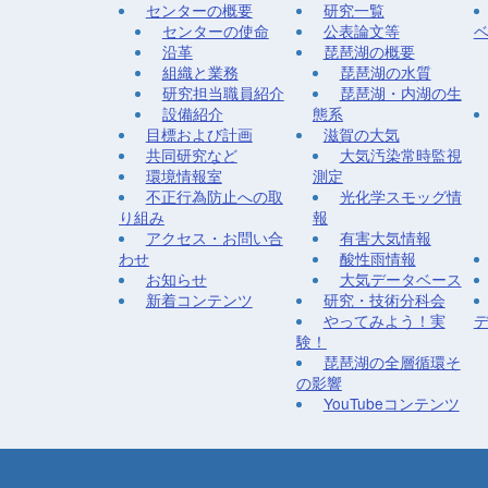
センターの概要
研究一覧
センターの使命
公表論文等
沿革
琵琶湖の概要
組織と業務
琵琶湖の水質
研究担当職員紹介
琵琶湖・内湖の生
設備紹介
態系
目標および計画
滋賀の大気
共同研究など
大気汚染常時監視
環境情報室
測定
不正行為防止への取
光化学スモッグ情
り組み
報
アクセス・お問い合
有害大気情報
わせ
酸性雨情報
お知らせ
大気データベース
新着コンテンツ
研究・技術分科会
やってみよう！実
験！
琵琶湖の全層循環そ
の影響
YouTubeコンテンツ