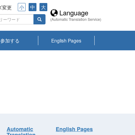
小
中
大
ズ変更
Language
(Automatic Translation Service)
参加する
English Pages
川プランクトン
県琵琶湖環境科
ーニュース び
報告書
会記録集・パン
ント情報
県生きものデー
なの外来生物調
なの調査
on
y
zation and
ties Overview
びわ湖みらい第42号_
びわ湖みらい第42号_
びわ湖みらい第43号_
びわ湖みらい第43号_
びわ湖セミナー
琵琶湖統合研究 研究
洞庭湖・びわ湖流域
センターの活動
県民データ
専門家データ
琵琶湖 生物分布マッ
Overview
Research List
List of Publications
Overview of Lake
Environmental
Access and Contact
果2026
究センターパン
みらい
ット
ンク
研究最前線
視点論点
研究最前線
視点論点
成果報告会
共同環境セミナー
プ
Biwa
information room
ット
Automatic
English Pages
Translation