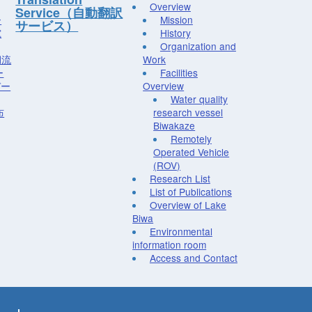
Overview
Service（自動翻訳
ー
Mission
サービス）
究
History
Organization and
湖流
Work
ー
Facilities
デー
Overview
Water quality
布
research vessel
Biwakaze
Remotely
Operated Vehicle
(ROV)
Research List
List of Publications
Overview of Lake
Biwa
Environmental
information room
Access and Contact