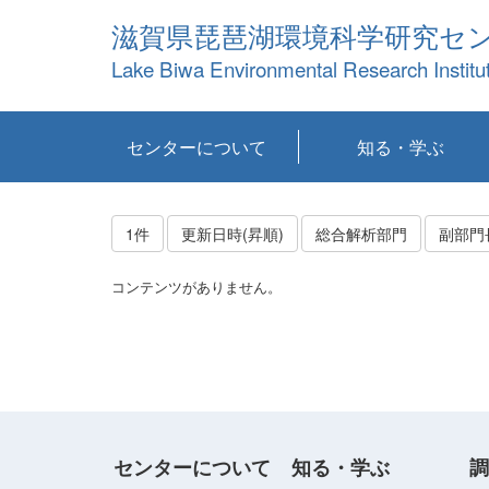
滋賀県琵琶湖環境科学研究セ
Lake Biwa Environmental Research Institu
センターについて
知る・学ぶ
センターの概要
目標および計画
共同研究など
環境情報室
不正行為防止への取
アクセス・お問い合
お知らせ
新着コンテンツ
センターの使命
沿革
組織と業務
研究担当職員紹介
設備紹介
研究一覧
公表論文等
琵琶湖の概要
滋賀の大気
研究・技術分科会
やってみよう！実
琵琶湖の全層循環そ
YouTubeコンテンツ
り組み
わせ
験！
の影響
1件
更新日時(昇順)
総合解析部門
副部門
コンテンツがありません。
センターについて
知る・学ぶ
調