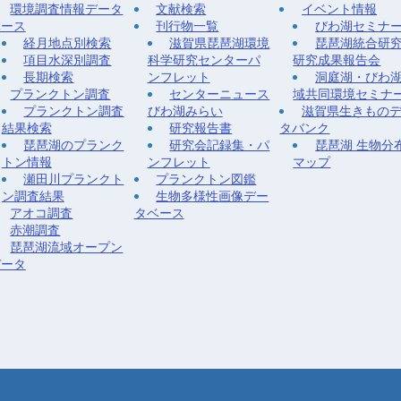
環境調査情報データ
文献検索
イベント情報
ベース
刊行物一覧
びわ湖セミナ
経月地点別検索
滋賀県琵琶湖環境
琵琶湖統合研
項目水深別調査
科学研究センターパ
研究成果報告会
長期検索
ンフレット
洞庭湖・びわ
プランクトン調査
センターニュース
域共同環境セミナ
プランクトン調査
びわ湖みらい
滋賀県生きもの
結果検索
研究報告書
タバンク
琵琶湖のプランク
研究会記録集・パ
琵琶湖 生物分
トン情報
ンフレット
マップ
瀬田川プランクト
プランクトン図鑑
ン調査結果
生物多様性画像デー
アオコ調査
タベース
赤潮調査
琵琶湖流域オープン
データ