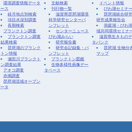
環境調査情報データ
文献検索
イベント情報
ベース
刊行物一覧
びわ湖セミナ
経月地点別検索
滋賀県琵琶湖環境
琵琶湖統合研
項目水深別調査
科学研究センターパ
研究成果報告会
長期検索
ンフレット
洞庭湖・びわ
プランクトン調査
センターニュース
域共同環境セミナ
プランクトン調査
びわ湖みらい
滋賀県生きもの
結果検索
研究報告書
タバンク
琵琶湖のプランク
研究会記録集・パ
琵琶湖 生物分
トン情報
ンフレット
マップ
瀬田川プランクト
プランクトン図鑑
ン調査結果
生物多様性画像デー
アオコ調査
タベース
赤潮調査
琵琶湖流域オープン
データ