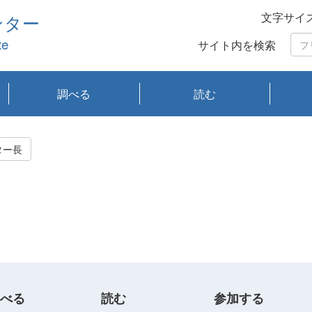
文字サイ
ンター
te
サイト内を検索
調べる
読む
琵琶湖の水質
琵琶湖・内湖の生態
大気汚染常時監視測
光化学スモッグ情報
有害大気情報
酸性雨情報
大気データベース
環境調査情報データ
プランクトン調査
アオコ調査
赤潮調査
琵琶湖流域オープン
大気汚染常時監視測
経月地点別検索
項目水深別調査
長期検索
プランクトン調査結
琵琶湖のプランクト
瀬田川プランクトン
琵琶湖流域オープン
琵琶湖流域オープン
琵琶湖流域オープン
琵琶湖流域オープン
琵琶湖流域オープン
琵琶湖流域オープン
文献検索
刊行物一覧
プランクトン図鑑
生物多様性画像デー
Water quality research
Remotely Operated
瀬田
滋賀
センタ
研究
研究
イベ
滋賀
みん
みん
Missi
Histor
Organi
Facili
系
定
ベース
データ
定結果等報告書
果検索
ン情報
調査結果
データ2020年度
データ2021年度
データ2022年度
データ2023年度
データ2024年度
データ2025年度
タベース
vessel Biwakaze
Vehicle (ROV)
調査結
学研
わ湖
フレ
タバ
査
Work
ター長
フレ
べる
読む
参加する