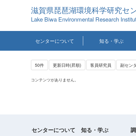
滋賀県琵琶湖環境科学研究セ
Lake Biwa Environmental Research Institu
センターについて
知る・学ぶ
センターの概要
目標および計画
共同研究など
環境情報室
不正行為防止への取
アクセス・お問い合
お知らせ
新着コンテンツ
センターの使命
沿革
組織と業務
研究担当職員紹介
設備紹介
研究一覧
公表論文等
琵琶湖の概要
滋賀の大気
研究・技術分科会
やってみよう！実
琵琶湖の全層循環そ
YouTubeコンテンツ
り組み
わせ
験！
の影響
50件
更新日時(昇順)
客員研究員
副セン
コンテンツがありません。
センターについて
知る・学ぶ
調