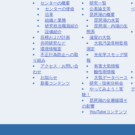
センターの概要
研究一覧
センターの使命
公表論文等
沿革
琵琶湖の概要
組織と業務
琵琶湖の水質
研究担当職員紹介
琵琶湖・内湖の生
設備紹介
態系
目標および計画
滋賀の大気
共同研究など
大気汚染常時監視
環境情報室
測定
不正行為防止への取
光化学スモッグ情
り組み
報
アクセス・お問い合
有害大気情報
わせ
酸性雨情報
お知らせ
大気データベース
新着コンテンツ
研究・技術分科会
やってみよう！実
験！
琵琶湖の全層循環そ
の影響
YouTubeコンテンツ