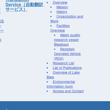
Overview
Service（自動翻訳
ー
Mission
サービス）
究
History
Organization and
湖流
Work
ー
Facilities
デー
Overview
Water quality
布
research vessel
Biwakaze
Remotely
Operated Vehicle
(ROV)
Research List
List of Publications
Overview of Lake
Biwa
Environmental
information room
Access and Contact