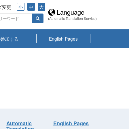
小
中
大
ズ変更
Language
(Automatic Translation Service)
参加する
English Pages
川プランクトン
県琵琶湖環境科
ーニュース び
報告書
会記録集・パン
ント情報
県生きものデー
なの外来生物調
なの調査
on
y
zation and
ties Overview
びわ湖みらい第42号_
びわ湖みらい第42号_
びわ湖みらい第43号_
びわ湖みらい第43号_
びわ湖セミナー
琵琶湖統合研究 研究
洞庭湖・びわ湖流域
センターの活動
県民データ
専門家データ
琵琶湖 生物分布マッ
Overview
Research List
List of Publications
Overview of Lake
Environmental
Access and Contact
果2026
究センターパン
みらい
ット
ンク
研究最前線
視点論点
研究最前線
視点論点
成果報告会
共同環境セミナー
プ
Biwa
information room
ット
Automatic
English Pages
Translation