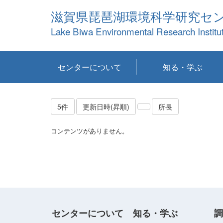
滋賀県琵琶湖環境科学研究セ
Lake Biwa Environmental Research Institu
センターについて
知る・学ぶ
センターの概要
目標および計画
共同研究など
環境情報室
不正行為防止への取
アクセス・お問い合
お知らせ
新着コンテンツ
センターの使命
沿革
組織と業務
研究担当職員紹介
設備紹介
研究一覧
公表論文等
琵琶湖の概要
滋賀の大気
研究・技術分科会
やってみよう！実
琵琶湖の全層循環そ
YouTubeコンテンツ
り組み
わせ
験！
の影響
5件
更新日時(昇順)
所長
コンテンツがありません。
センターについて
知る・学ぶ
調