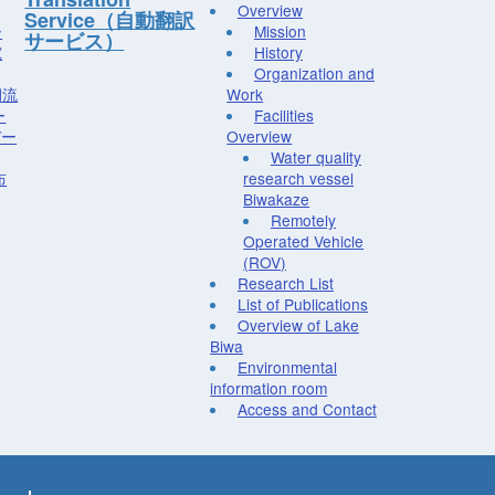
Overview
Service（自動翻訳
ー
Mission
サービス）
究
History
Organization and
湖流
Work
ー
Facilities
デー
Overview
Water quality
布
research vessel
Biwakaze
Remotely
Operated Vehicle
(ROV)
Research List
List of Publications
Overview of Lake
Biwa
Environmental
information room
Access and Contact