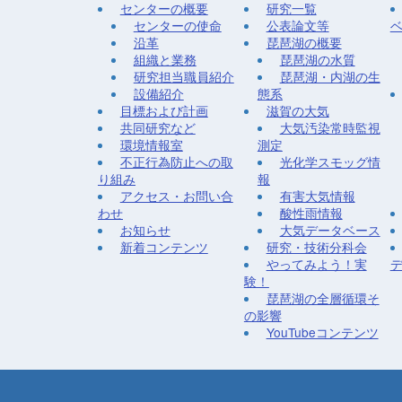
センターの概要
研究一覧
センターの使命
公表論文等
沿革
琵琶湖の概要
組織と業務
琵琶湖の水質
研究担当職員紹介
琵琶湖・内湖の生
設備紹介
態系
目標および計画
滋賀の大気
共同研究など
大気汚染常時監視
環境情報室
測定
不正行為防止への取
光化学スモッグ情
り組み
報
アクセス・お問い合
有害大気情報
わせ
酸性雨情報
お知らせ
大気データベース
新着コンテンツ
研究・技術分科会
やってみよう！実
験！
琵琶湖の全層循環そ
の影響
YouTubeコンテンツ