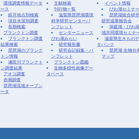
環境調査情報データ
文献検索
イベント情報
ベース
刊行物一覧
びわ湖セミナ
経月地点別検索
滋賀県琵琶湖環境
琵琶湖統合研
項目水深別調査
科学研究センターパ
研究成果報告会
長期検索
ンフレット
洞庭湖・びわ
プランクトン調査
センターニュース
域共同環境セミナ
プランクトン調査
びわ湖みらい
滋賀県生きもの
結果検索
研究報告書
タバンク
琵琶湖のプランク
研究会記録集・パ
琵琶湖 生物分
トン情報
ンフレット
マップ
瀬田川プランクト
プランクトン図鑑
ン調査結果
生物多様性画像デー
アオコ調査
タベース
赤潮調査
琵琶湖流域オープン
データ