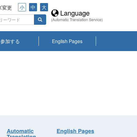
小
中
大
ズ変更
Language
(Automatic Translation Service)
参加する
English Pages
川プランクトン
県琵琶湖環境科
ーニュース び
報告書
会記録集・パン
ント情報
県生きものデー
なの外来生物調
なの調査
on
y
zation and
ties Overview
びわ湖みらい第42号_
びわ湖みらい第42号_
びわ湖みらい第43号_
びわ湖みらい第43号_
びわ湖セミナー
琵琶湖統合研究 研究
洞庭湖・びわ湖流域
センターの活動
県民データ
専門家データ
琵琶湖 生物分布マッ
Overview
Research List
List of Publications
Overview of Lake
Environmental
Access and Contact
果2026
究センターパン
みらい
ット
ンク
研究最前線
視点論点
研究最前線
視点論点
成果報告会
共同環境セミナー
プ
Biwa
information room
ット
Automatic
English Pages
Translation