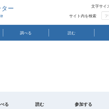
文字サイ
ンター
te
サイト内を検索
調べる
読む
琵琶湖の水質
琵琶湖・内湖の生態
大気汚染常時監視測
光化学スモッグ情報
有害大気情報
酸性雨情報
大気データベース
環境調査情報データ
プランクトン調査
アオコ調査
赤潮調査
琵琶湖流域オープン
大気汚染常時監視測
経月地点別検索
項目水深別調査
長期検索
プランクトン調査結
琵琶湖のプランクト
瀬田川プランクトン
琵琶湖流域オープン
琵琶湖流域オープン
琵琶湖流域オープン
琵琶湖流域オープン
琵琶湖流域オープン
琵琶湖流域オープン
文献検索
刊行物一覧
プランクトン図鑑
生物多様性画像デー
Water quality research
Remotely Operated
瀬田
滋賀
センタ
研究
研究
イベ
滋賀
みん
みん
Missi
Histor
Organi
Facili
系
定
ベース
データ
定結果等報告書
果検索
ン情報
調査結果
データ2020年度
データ2021年度
データ2022年度
データ2023年度
データ2024年度
データ2025年度
タベース
vessel Biwakaze
Vehicle (ROV)
調査結
学研
わ湖
フレ
タバ
査
Work
フレ
べる
読む
参加する