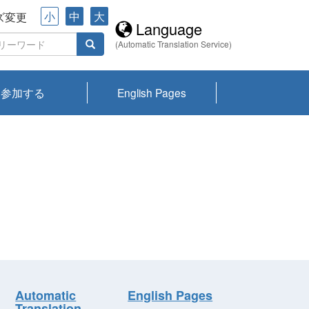
小
中
大
ズ変更
Language
(Automatic Translation Service)
参加する
English Pages
川プランクトン
県琵琶湖環境科
ーニュース び
報告書
会記録集・パン
ント情報
県生きものデー
なの外来生物調
なの調査
on
y
zation and
ties Overview
びわ湖みらい第42号_
びわ湖みらい第42号_
びわ湖みらい第43号_
びわ湖みらい第43号_
びわ湖セミナー
琵琶湖統合研究 研究
洞庭湖・びわ湖流域
センターの活動
県民データ
専門家データ
琵琶湖 生物分布マッ
Overview
Research List
List of Publications
Overview of Lake
Environmental
Access and Contact
果2026
究センターパン
みらい
ット
ンク
研究最前線
視点論点
研究最前線
視点論点
成果報告会
共同環境セミナー
プ
Biwa
information room
ット
Automatic
English Pages
Translation