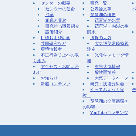
センターの概要
研究一覧
センターの使命
公表論文等
沿革
琵琶湖の概要
組織と業務
琵琶湖の水質
研究担当職員紹介
琵琶湖・内湖の生
設備紹介
態系
目標および計画
滋賀の大気
共同研究など
大気汚染常時監視
環境情報室
測定
不正行為防止への取
光化学スモッグ情
り組み
報
アクセス・お問い合
有害大気情報
わせ
酸性雨情報
お知らせ
大気データベース
新着コンテンツ
研究・技術分科会
やってみよう！実
験！
琵琶湖の全層循環そ
の影響
YouTubeコンテンツ