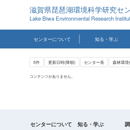
滋賀県琵琶湖環境科学研究セ
Lake Biwa Environmental Research Institu
センターについて
知る・学ぶ
センターの概要
目標および計画
共同研究など
環境情報室
不正行為防止への取
アクセス・お問い合
お知らせ
新着コンテンツ
センターの使命
沿革
組織と業務
研究担当職員紹介
設備紹介
研究一覧
公表論文等
琵琶湖の概要
滋賀の大気
研究・技術分科会
やってみよう！実
琵琶湖の全層循環そ
YouTubeコンテンツ
り組み
わせ
験！
の影響
5件
更新日時(降順)
センター長
森林環境
コンテンツがありません。
センターについて
知る・学ぶ
調