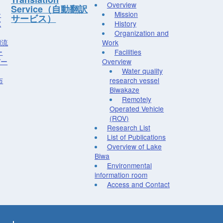
Overview
Service（自動翻訳
ー
Mission
サービス）
究
History
Organization and
湖流
Work
ー
Facilities
デー
Overview
Water quality
布
research vessel
Biwakaze
Remotely
Operated Vehicle
(ROV)
Research List
List of Publications
Overview of Lake
Biwa
Environmental
information room
Access and Contact