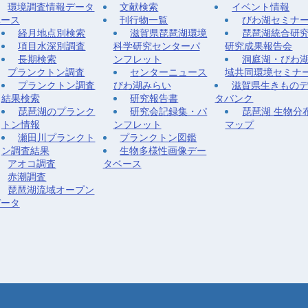
環境調査情報データ
文献検索
イベント情報
ベース
刊行物一覧
びわ湖セミナ
経月地点別検索
滋賀県琵琶湖環境
琵琶湖統合研
項目水深別調査
科学研究センターパ
研究成果報告会
長期検索
ンフレット
洞庭湖・びわ
プランクトン調査
センターニュース
域共同環境セミナ
プランクトン調査
びわ湖みらい
滋賀県生きもの
結果検索
研究報告書
タバンク
琵琶湖のプランク
研究会記録集・パ
琵琶湖 生物分
トン情報
ンフレット
マップ
瀬田川プランクト
プランクトン図鑑
ン調査結果
生物多様性画像デー
アオコ調査
タベース
赤潮調査
琵琶湖流域オープン
データ