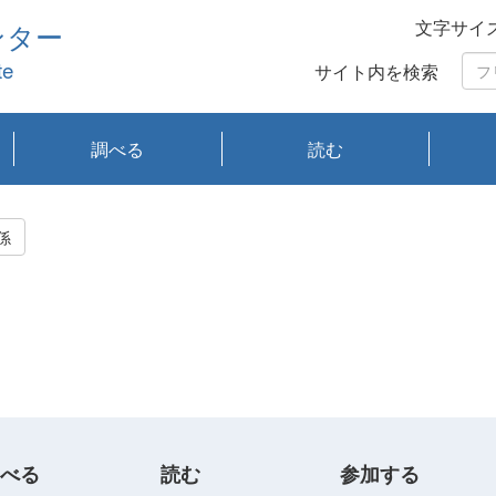
文字サイ
ンター
te
サイト内を検索
調べる
読む
琵琶湖の水質
琵琶湖・内湖の生態
大気汚染常時監視測
光化学スモッグ情報
有害大気情報
酸性雨情報
大気データベース
環境調査情報データ
プランクトン調査
アオコ調査
赤潮調査
琵琶湖流域オープン
大気汚染常時監視測
経月地点別検索
項目水深別調査
長期検索
プランクトン調査結
琵琶湖のプランクト
瀬田川プランクトン
琵琶湖流域オープン
琵琶湖流域オープン
琵琶湖流域オープン
琵琶湖流域オープン
琵琶湖流域オープン
琵琶湖流域オープン
文献検索
刊行物一覧
プランクトン図鑑
生物多様性画像デー
Water quality research
Remotely Operated
瀬田
滋賀
センタ
研究
研究
イベ
滋賀
みん
みん
Missi
Histor
Organi
Facili
系
定
ベース
データ
定結果等報告書
果検索
ン情報
調査結果
データ2020年度
データ2021年度
データ2022年度
データ2023年度
データ2024年度
データ2025年度
タベース
vessel Biwakaze
Vehicle (ROV)
調査結
学研
わ湖
フレ
タバ
査
Work
係
フレ
べる
読む
参加する