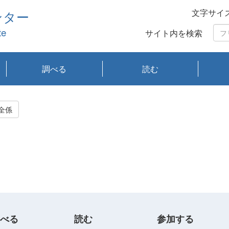
文字サイ
ンター
te
サイト内を検索
調べる
読む
琵琶湖の水質
琵琶湖・内湖の生態
大気汚染常時監視測
光化学スモッグ情報
有害大気情報
酸性雨情報
大気データベース
環境調査情報データ
プランクトン調査
アオコ調査
赤潮調査
琵琶湖流域オープン
大気汚染常時監視測
経月地点別検索
項目水深別調査
長期検索
プランクトン調査結
琵琶湖のプランクト
瀬田川プランクトン
琵琶湖流域オープン
琵琶湖流域オープン
琵琶湖流域オープン
琵琶湖流域オープン
琵琶湖流域オープン
琵琶湖流域オープン
文献検索
刊行物一覧
プランクトン図鑑
生物多様性画像デー
Water quality research
Remotely Operated
瀬田
滋賀
センタ
研究
研究
イベ
滋賀
みん
みん
Missi
Histor
Organi
Facili
系
定
ベース
データ
定結果等報告書
果検索
ン情報
調査結果
データ2020年度
データ2021年度
データ2022年度
データ2023年度
データ2024年度
データ2025年度
タベース
vessel Biwakaze
Vehicle (ROV)
調査結
学研
わ湖
フレ
タバ
査
Work
全係
フレ
べる
読む
参加する