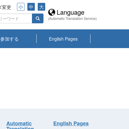
小
中
大
ズ変更
Language
(Automatic Translation Service)
参加する
English Pages
川プランクトン
県琵琶湖環境科
ーニュース び
報告書
会記録集・パン
ント情報
県生きものデー
なの外来生物調
なの調査
on
y
zation and
ties Overview
びわ湖みらい第42号_
びわ湖みらい第42号_
びわ湖みらい第43号_
びわ湖みらい第43号_
びわ湖セミナー
琵琶湖統合研究 研究
洞庭湖・びわ湖流域
センターの活動
県民データ
専門家データ
琵琶湖 生物分布マッ
Overview
Research List
List of Publications
Overview of Lake
Environmental
Access and Contact
果2026
究センターパン
みらい
ット
ンク
研究最前線
視点論点
研究最前線
視点論点
成果報告会
共同環境セミナー
プ
Biwa
information room
ット
Automatic
English Pages
Translation