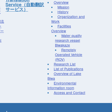
Overview
Service（自動翻訳
ー
Mission
サービス）
究
History
Organization and
湖流
Work
ー
Facilities
デー
Overview
Water quality
布
research vessel
Biwakaze
Remotely
Operated Vehicle
(ROV)
Research List
List of Publications
Overview of Lake
Biwa
Environmental
information room
Access and Contact