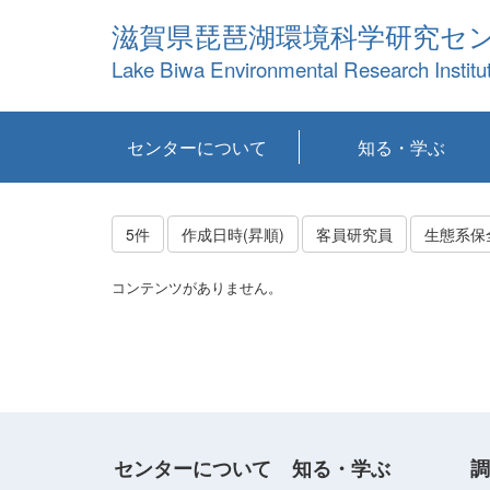
滋賀県琵琶湖環境科学研究セ
Lake Biwa Environmental Research Institu
センターについて
知る・学ぶ
センターの概要
目標および計画
共同研究など
環境情報室
不正行為防止への取
アクセス・お問い合
お知らせ
新着コンテンツ
センターの使命
沿革
組織と業務
研究担当職員紹介
設備紹介
研究一覧
公表論文等
琵琶湖の概要
滋賀の大気
研究・技術分科会
やってみよう！実
琵琶湖の全層循環そ
YouTubeコンテンツ
り組み
わせ
験！
の影響
5件
作成日時(昇順)
客員研究員
生態系保
コンテンツがありません。
センターについて
知る・学ぶ
調