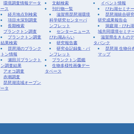
環境調査情報データ
文献検索
イベント情報
ベース
刊行物一覧
びわ湖セミナ
経月地点別検索
滋賀県琵琶湖環境
琵琶湖統合研
項目水深別調査
科学研究センターパ
研究成果報告会
長期検索
ンフレット
洞庭湖・びわ
プランクトン調査
センターニュース
域共同環境セミナ
プランクトン調査
びわ湖みらい
滋賀県生きもの
結果検索
研究報告書
タバンク
琵琶湖のプランク
研究会記録集・パ
琵琶湖 生物分
トン情報
ンフレット
マップ
瀬田川プランクト
プランクトン図鑑
ン調査結果
生物多様性画像デー
アオコ調査
タベース
赤潮調査
琵琶湖流域オープン
データ