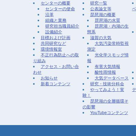
センターの概要
研究一覧
センターの使命
公表論文等
沿革
琵琶湖の概要
組織と業務
琵琶湖の水質
研究担当職員紹介
琵琶湖・内湖の生
設備紹介
態系
目標および計画
滋賀の大気
共同研究など
大気汚染常時監視
環境情報室
測定
不正行為防止への取
光化学スモッグ情
り組み
報
アクセス・お問い合
有害大気情報
わせ
酸性雨情報
お知らせ
大気データベース
新着コンテンツ
研究・技術分科会
やってみよう！実
験！
琵琶湖の全層循環そ
の影響
YouTubeコンテンツ