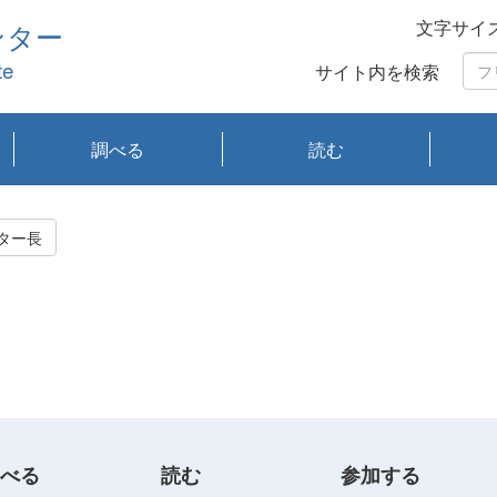
文字サイ
ンター
te
サイト内を検索
調べる
読む
琵琶湖の水質
琵琶湖・内湖の生態
大気汚染常時監視測
光化学スモッグ情報
有害大気情報
酸性雨情報
大気データベース
環境調査情報データ
プランクトン調査
アオコ調査
赤潮調査
琵琶湖流域オープン
大気汚染常時監視測
経月地点別検索
項目水深別調査
長期検索
プランクトン調査結
琵琶湖のプランクト
瀬田川プランクトン
琵琶湖流域オープン
琵琶湖流域オープン
琵琶湖流域オープン
琵琶湖流域オープン
琵琶湖流域オープン
琵琶湖流域オープン
文献検索
刊行物一覧
プランクトン図鑑
生物多様性画像デー
Water quality research
Remotely Operated
瀬田
滋賀
センタ
研究
研究
イベ
滋賀
みん
みん
Missi
Histor
Organi
Facili
系
定
ベース
データ
定結果等報告書
果検索
ン情報
調査結果
データ2020年度
データ2021年度
データ2022年度
データ2023年度
データ2024年度
データ2025年度
タベース
vessel Biwakaze
Vehicle (ROV)
調査結
学研
わ湖
フレ
タバ
査
Work
ター長
フレ
べる
読む
参加する