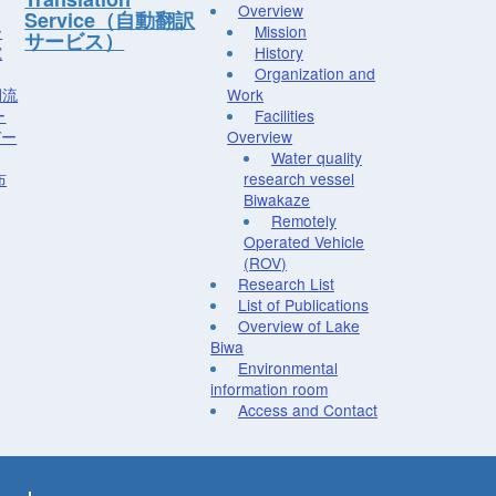
Overview
Service（自動翻訳
ー
Mission
サービス）
究
History
Organization and
湖流
Work
ー
Facilities
デー
Overview
Water quality
布
research vessel
Biwakaze
Remotely
Operated Vehicle
(ROV)
Research List
List of Publications
Overview of Lake
Biwa
Environmental
information room
Access and Contact