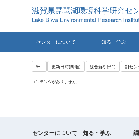
滋賀県琵琶湖環境科学研究セ
Lake Biwa Environmental Research Institu
センターについて
知る・学ぶ
センターの概要
目標および計画
共同研究など
環境情報室
不正行為防止への取
アクセス・お問い合
お知らせ
新着コンテンツ
センターの使命
沿革
組織と業務
研究担当職員紹介
設備紹介
研究一覧
公表論文等
琵琶湖の概要
滋賀の大気
研究・技術分科会
やってみよう！実
琵琶湖の全層循環そ
YouTubeコンテンツ
り組み
わせ
験！
の影響
5件
更新日時(降順)
総合解析部門
副セン
コンテンツがありません。
センターについて
知る・学ぶ
調