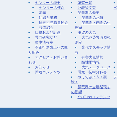
センターの概要
研究一覧
センターの使命
公表論文等
沿革
琵琶湖の概要
組織と業務
琵琶湖の水質
研究担当職員紹介
琵琶湖・内湖の生
設備紹介
態系
目標および計画
滋賀の大気
共同研究など
大気汚染常時監視
環境情報室
測定
不正行為防止への取
光化学スモッグ情
り組み
報
アクセス・お問い合
有害大気情報
わせ
酸性雨情報
お知らせ
大気データベース
新着コンテンツ
研究・技術分科会
やってみよう！実
験！
琵琶湖の全層循環そ
の影響
YouTubeコンテンツ