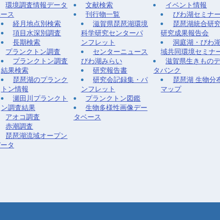
環境調査情報データ
文献検索
イベント情報
ベース
刊行物一覧
びわ湖セミナ
経月地点別検索
滋賀県琵琶湖環境
琵琶湖統合研
項目水深別調査
科学研究センターパ
研究成果報告会
長期検索
ンフレット
洞庭湖・びわ
プランクトン調査
センターニュース
域共同環境セミナ
プランクトン調査
びわ湖みらい
滋賀県生きもの
結果検索
研究報告書
タバンク
琵琶湖のプランク
研究会記録集・パ
琵琶湖 生物分
トン情報
ンフレット
マップ
瀬田川プランクト
プランクトン図鑑
ン調査結果
生物多様性画像デー
アオコ調査
タベース
赤潮調査
琵琶湖流域オープン
データ