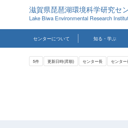
滋賀県琵琶湖環境科学研究セ
Lake Biwa Environmental Research Institu
センターについて
知る・学ぶ
センターの概要
目標および計画
共同研究など
環境情報室
不正行為防止への取
アクセス・お問い合
お知らせ
新着コンテンツ
センターの使命
沿革
組織と業務
研究担当職員紹介
設備紹介
研究一覧
公表論文等
琵琶湖の概要
滋賀の大気
研究・技術分科会
やってみよう！実
琵琶湖の全層循環そ
YouTubeコンテンツ
り組み
わせ
験！
の影響
5件
更新日時(昇順)
センター長
センター