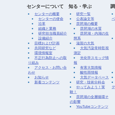
センターについて
知る・学ぶ
調
センターの概要
研究一覧
センターの使命
公表論文等
沿革
琵琶湖の概要
組織と業務
琵琶湖の水質
研究担当職員紹介
琵琶湖・内湖の生
設備紹介
態系
目標および計画
滋賀の大気
共同研究など
大気汚染常時監視
環境情報室
測定
不正行為防止への取
光化学スモッグ情
り組み
報
アクセス・お問い合
有害大気情報
わせ
酸性雨情報
お知らせ
大気データベース
新着コンテンツ
研究・技術分科会
やってみよう！実
験！
琵琶湖の全層循環そ
の影響
YouTubeコンテンツ