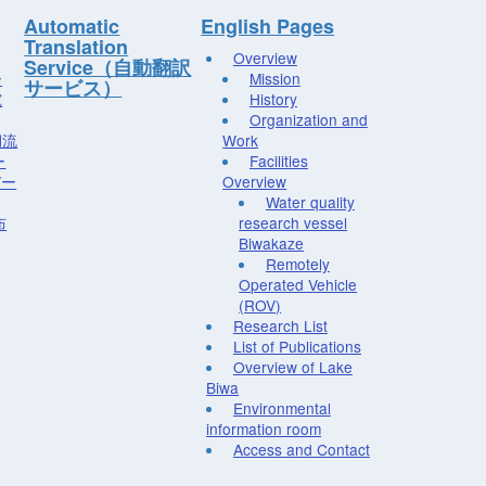
Automatic
English Pages
Translation
Overview
Service（自動翻訳
ー
Mission
サービス）
究
History
Organization and
湖流
Work
ー
Facilities
デー
Overview
Water quality
布
research vessel
Biwakaze
Remotely
Operated Vehicle
(ROV)
Research List
List of Publications
Overview of Lake
Biwa
Environmental
information room
Access and Contact