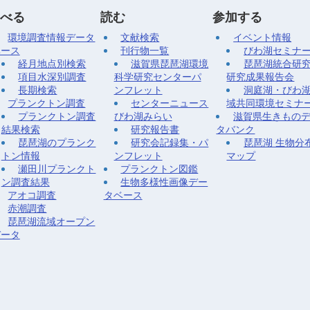
べる
読む
参加する
環境調査情報データ
文献検索
イベント情報
ベース
刊行物一覧
びわ湖セミナ
経月地点別検索
滋賀県琵琶湖環境
琵琶湖統合研
項目水深別調査
科学研究センターパ
研究成果報告会
長期検索
ンフレット
洞庭湖・びわ
プランクトン調査
センターニュース
域共同環境セミナ
プランクトン調査
びわ湖みらい
滋賀県生きもの
結果検索
研究報告書
タバンク
琵琶湖のプランク
研究会記録集・パ
琵琶湖 生物分
トン情報
ンフレット
マップ
瀬田川プランクト
プランクトン図鑑
ン調査結果
生物多様性画像デー
アオコ調査
タベース
赤潮調査
琵琶湖流域オープン
データ