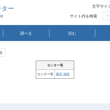
文字サイ
ンター
te
サイト内を検索
調べる
読む
琵琶湖の水質
琵琶湖・内湖の生態
大気汚染常時監視測
光化学スモッグ情報
有害大気情報
酸性雨情報
大気データベース
環境調査情報データ
プランクトン調査
アオコ調査
赤潮調査
琵琶湖流域オープン
大気汚染常時監視測
経月地点別検索
項目水深別調査
長期検索
プランクトン調査結
琵琶湖のプランクト
瀬田川プランクトン
琵琶湖流域オープン
琵琶湖流域オープン
琵琶湖流域オープン
琵琶湖流域オープン
琵琶湖流域オープン
琵琶湖流域オープン
文献検索
刊行物一覧
プランクトン図鑑
生物多様性画像デー
Water quality research
Remotely Operated
瀬田
滋賀
センタ
研究
研究
イベ
滋賀
みん
みん
Missi
Histor
Organi
Facili
系
定
ベース
データ
定結果等報告書
果検索
ン情報
調査結果
データ2020年度
データ2021年度
データ2022年度
データ2023年度
データ2024年度
データ2025年度
タベース
vessel Biwakaze
Vehicle (ROV)
調査結
学研
わ湖
フレ
タバ
査
Work
長
フレ
センター長
センター長
藤井 滋穂