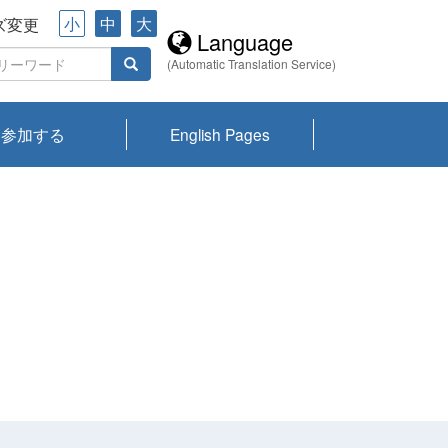
小
中
大
ズ変更
Language
(Automatic Translation Service)
参加する
English Pages
川プランクトン
県琵琶湖環境科
ーニュース び
報告書
会記録集・パン
ント情報
県生きものデー
なの外来生物調
なの調査
on
y
zation and
ties Overview
びわ湖みらい第42号_
びわ湖みらい第42号_
びわ湖みらい第43号_
びわ湖みらい第43号_
びわ湖セミナー
琵琶湖統合研究 研究
洞庭湖・びわ湖流域
センターの活動
県民データ
専門家データ
琵琶湖 生物分布マッ
Overview
Research List
List of Publications
Overview of Lake
Environmental
Access and Contact
果2026
究センターパン
みらい
ット
ンク
研究最前線
視点論点
研究最前線
視点論点
成果報告会
共同環境セミナー
プ
Biwa
information room
ット