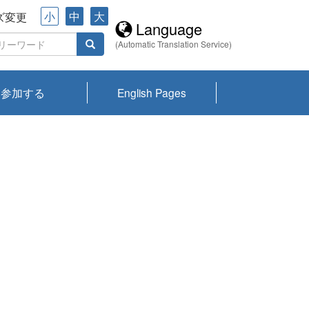
小
中
大
ズ変更
Language
(Automatic Translation Service)
参加する
English Pages
川プランクトン
県琵琶湖環境科
ーニュース び
報告書
会記録集・パン
ント情報
県生きものデー
なの外来生物調
なの調査
on
y
zation and
ties Overview
びわ湖みらい第42号_
びわ湖みらい第42号_
びわ湖みらい第43号_
びわ湖みらい第43号_
びわ湖セミナー
琵琶湖統合研究 研究
洞庭湖・びわ湖流域
センターの活動
県民データ
専門家データ
琵琶湖 生物分布マッ
Overview
Research List
List of Publications
Overview of Lake
Environmental
Access and Contact
果2026
究センターパン
みらい
ット
ンク
研究最前線
視点論点
研究最前線
視点論点
成果報告会
共同環境セミナー
プ
Biwa
information room
ット