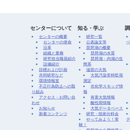
センターについて
知る・学ぶ
調
センターの概要
研究一覧
センターの使命
公表論文等
沿革
琵琶湖の概要
組織と業務
琵琶湖の水質
研究担当職員紹介
琵琶湖・内湖の生
設備紹介
態系
目標および計画
滋賀の大気
共同研究など
大気汚染常時監視
環境情報室
測定
不正行為防止への取
光化学スモッグ情
り組み
報
アクセス・お問い合
有害大気情報
わせ
酸性雨情報
お知らせ
大気データベース
新着コンテンツ
研究・技術分科会
やってみよう！実
験！