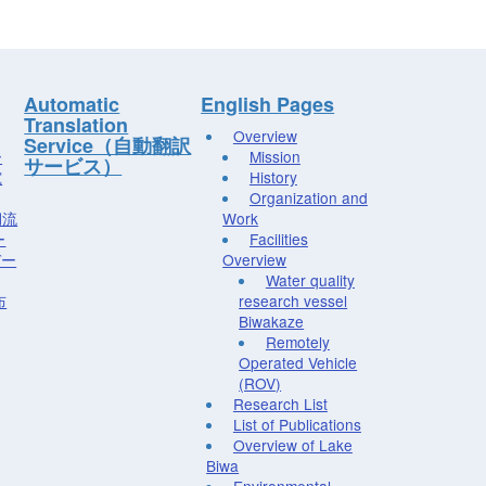
Automatic
English Pages
Translation
Overview
Service（自動翻訳
ー
Mission
サービス）
究
History
Organization and
湖流
Work
ー
Facilities
デー
Overview
Water quality
布
research vessel
Biwakaze
Remotely
Operated Vehicle
(ROV)
Research List
List of Publications
Overview of Lake
Biwa