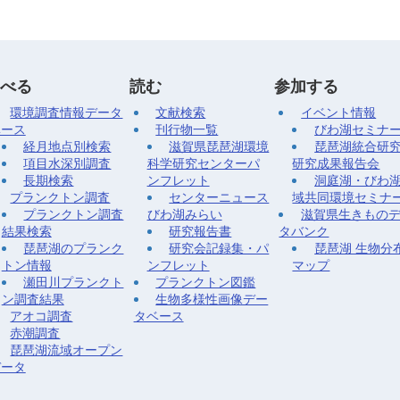
べる
読む
参加する
環境調査情報データ
文献検索
イベント情報
ベース
刊行物一覧
びわ湖セミナ
経月地点別検索
滋賀県琵琶湖環境
琵琶湖統合研
項目水深別調査
科学研究センターパ
研究成果報告会
長期検索
ンフレット
洞庭湖・びわ
プランクトン調査
センターニュース
域共同環境セミナ
プランクトン調査
びわ湖みらい
滋賀県生きもの
結果検索
研究報告書
タバンク
琵琶湖のプランク
研究会記録集・パ
琵琶湖 生物分
トン情報
ンフレット
マップ
瀬田川プランクト
プランクトン図鑑
ン調査結果
生物多様性画像デー
アオコ調査
タベース
赤潮調査
琵琶湖流域オープン
データ