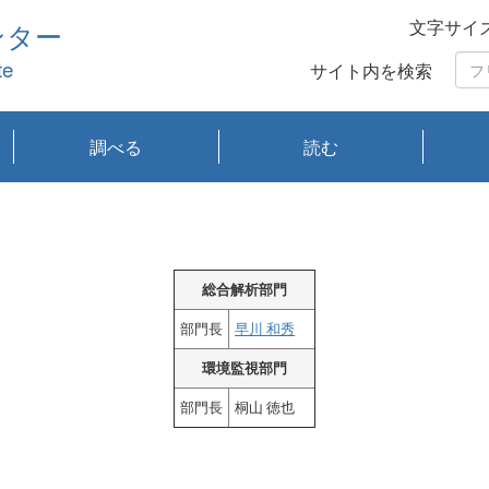
文字サイ
ンター
te
サイト内を検索
調べる
読む
琵琶湖の水質
琵琶湖・内湖の生態
大気汚染常時監視測
光化学スモッグ情報
有害大気情報
酸性雨情報
大気データベース
環境調査情報データ
プランクトン調査
アオコ調査
赤潮調査
琵琶湖流域オープン
大気汚染常時監視測
経月地点別検索
項目水深別調査
長期検索
プランクトン調査結
琵琶湖のプランクト
瀬田川プランクトン
琵琶湖流域オープン
琵琶湖流域オープン
琵琶湖流域オープン
琵琶湖流域オープン
琵琶湖流域オープン
琵琶湖流域オープン
文献検索
刊行物一覧
プランクトン図鑑
生物多様性画像デー
Water quality research
Remotely Operated
瀬田
滋賀
センタ
研究
研究
イベ
滋賀
みん
みん
Missi
Histor
Organi
Facili
系
定
ベース
データ
定結果等報告書
果検索
ン情報
調査結果
データ2020年度
データ2021年度
データ2022年度
データ2023年度
データ2024年度
データ2025年度
タベース
vessel Biwakaze
Vehicle (ROV)
調査結
学研
わ湖
フレ
タバ
査
Work
フレ
総合解析部門
部門長
早川 和秀
環境監視部門
部門長
桐山 徳也