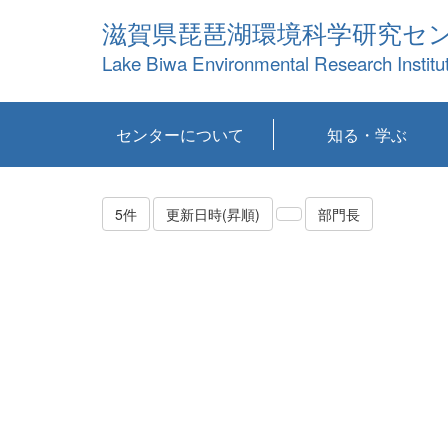
滋賀県琵琶湖環境科学研究セ
Lake Biwa Environmental Research Institu
センターについて
知る・学ぶ
センターの概要
目標および計画
共同研究など
環境情報室
不正行為防止への取
アクセス・お問い合
お知らせ
新着コンテンツ
センターの使命
沿革
組織と業務
研究担当職員紹介
設備紹介
研究一覧
公表論文等
琵琶湖の概要
滋賀の大気
研究・技術分科会
やってみよう！実
琵琶湖の全層循環そ
YouTubeコンテンツ
り組み
わせ
験！
の影響
5件
更新日時(昇順)
部門長