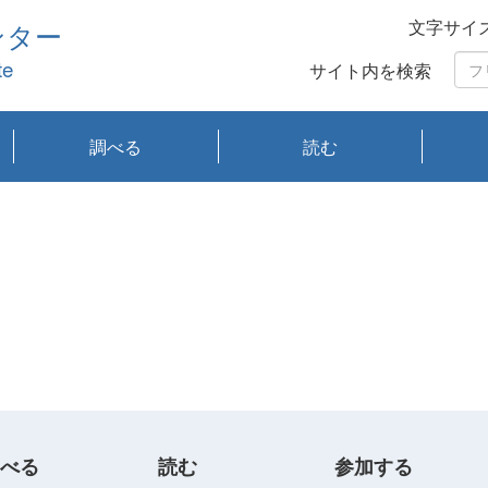
文字サイ
ンター
te
サイト内を検索
調べる
読む
琵琶湖の水質
琵琶湖・内湖の生態
大気汚染常時監視測
光化学スモッグ情報
有害大気情報
酸性雨情報
大気データベース
環境調査情報データ
プランクトン調査
アオコ調査
赤潮調査
琵琶湖流域オープン
大気汚染常時監視測
経月地点別検索
項目水深別調査
長期検索
プランクトン調査結
琵琶湖のプランクト
瀬田川プランクトン
琵琶湖流域オープン
琵琶湖流域オープン
琵琶湖流域オープン
琵琶湖流域オープン
琵琶湖流域オープン
琵琶湖流域オープン
文献検索
刊行物一覧
プランクトン図鑑
生物多様性画像デー
Water quality research
Remotely Operated
瀬田
滋賀
センタ
研究
研究
イベ
滋賀
みん
みん
Missi
Histor
Organi
Facili
系
定
ベース
データ
定結果等報告書
果検索
ン情報
調査結果
データ2020年度
データ2021年度
データ2022年度
データ2023年度
データ2024年度
データ2025年度
タベース
vessel Biwakaze
Vehicle (ROV)
調査結
学研
わ湖
フレ
タバ
査
Work
フレ
べる
読む
参加する