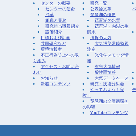
センターの概要
研究一覧
センターの使命
公表論文等
沿革
琵琶湖の概要
組織と業務
琵琶湖の水質
研究担当職員紹介
琵琶湖・内湖の生
設備紹介
態系
目標および計画
滋賀の大気
共同研究など
大気汚染常時監視
環境情報室
測定
不正行為防止への取
光化学スモッグ情
り組み
報
アクセス・お問い合
有害大気情報
わせ
酸性雨情報
お知らせ
大気データベース
新着コンテンツ
研究・技術分科会
やってみよう！実
験！
琵琶湖の全層循環そ
の影響
YouTubeコンテンツ