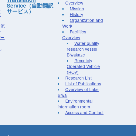
Overview
Service（自動翻訳
ー
Mission
サービス）
究
History
Organization and
湖流
Work
ー
Facilities
デー
Overview
Water quality
布
research vessel
Biwakaze
Remotely
Operated Vehicle
(ROV)
Research List
List of Publications
Overview of Lake
Biwa
Environmental
information room
Access and Contact