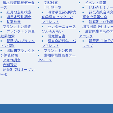
環境調査情報データ
文献検索
イベント情報
ベース
刊行物一覧
びわ湖セミナ
経月地点別検索
滋賀県琵琶湖環境
琵琶湖統合研
項目水深別調査
科学研究センターパ
研究成果報告会
長期検索
ンフレット
洞庭湖・びわ
プランクトン調査
センターニュース
域共同環境セミナ
プランクトン調査
びわ湖みらい
滋賀県生きもの
結果検索
研究報告書
タバンク
琵琶湖のプランク
研究会記録集・パ
琵琶湖 生物分
トン情報
ンフレット
マップ
瀬田川プランクト
プランクトン図鑑
ン調査結果
生物多様性画像デー
アオコ調査
タベース
赤潮調査
琵琶湖流域オープン
データ