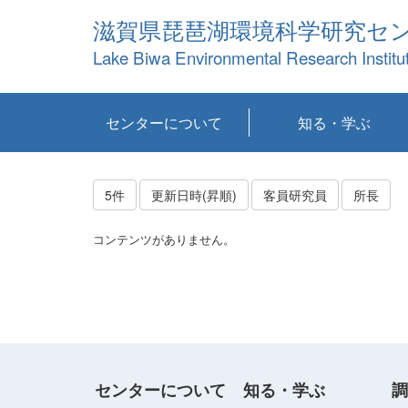
滋賀県琵琶湖環境科学研究セ
Lake Biwa Environmental Research Institu
センターについて
知る・学ぶ
センターの概要
目標および計画
共同研究など
環境情報室
不正行為防止への取
アクセス・お問い合
お知らせ
新着コンテンツ
センターの使命
沿革
組織と業務
研究担当職員紹介
設備紹介
研究一覧
公表論文等
琵琶湖の概要
滋賀の大気
研究・技術分科会
やってみよう！実
琵琶湖の全層循環そ
YouTubeコンテンツ
り組み
わせ
験！
の影響
5件
更新日時(昇順)
客員研究員
所長
コンテンツがありません。
センターについて
知る・学ぶ
調