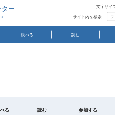
文字サイ
ンター
te
サイト内を検索
調べる
読む
琵琶湖の水質
琵琶湖・内湖の生態
大気汚染常時監視測
光化学スモッグ情報
有害大気情報
酸性雨情報
大気データベース
環境調査情報データ
プランクトン調査
アオコ調査
赤潮調査
琵琶湖流域オープン
大気汚染常時監視測
経月地点別検索
項目水深別調査
長期検索
プランクトン調査結
琵琶湖のプランクト
瀬田川プランクトン
琵琶湖流域オープン
琵琶湖流域オープン
琵琶湖流域オープン
琵琶湖流域オープン
琵琶湖流域オープン
琵琶湖流域オープン
文献検索
刊行物一覧
プランクトン図鑑
生物多様性画像デー
Water quality research
Remotely Operated
瀬田
滋賀
センタ
研究
研究
イベ
滋賀
みん
みん
Missi
Histor
Organi
Facili
系
定
ベース
データ
定結果等報告書
果検索
ン情報
調査結果
データ2020年度
データ2021年度
データ2022年度
データ2023年度
データ2024年度
データ2025年度
タベース
vessel Biwakaze
Vehicle (ROV)
調査結
学研
わ湖
フレ
タバ
査
Work
フレ
べる
読む
参加する