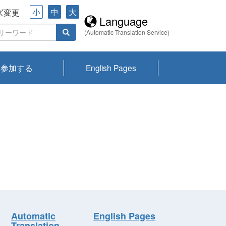
小
中
大
ズ変更
Language
(Automatic Translation Service)
参加する
English Pages
川プランクトン
県琵琶湖環境科
ーニュース び
報告書
会記録集・パン
ント情報
県生きものデー
なの外来生物調
なの調査
on
y
zation and
ties Overview
びわ湖みらい第42号_
びわ湖みらい第42号_
びわ湖みらい第43号_
びわ湖みらい第43号_
びわ湖セミナー
琵琶湖統合研究 研究
洞庭湖・びわ湖流域
センターの活動
県民データ
専門家データ
琵琶湖 生物分布マッ
Overview
Research List
List of Publications
Overview of Lake
Environmental
Access and Contact
果2026
究センターパン
みらい
ット
ンク
研究最前線
視点論点
研究最前線
視点論点
成果報告会
共同環境セミナー
プ
Biwa
information room
ット
Automatic
English Pages
Translation