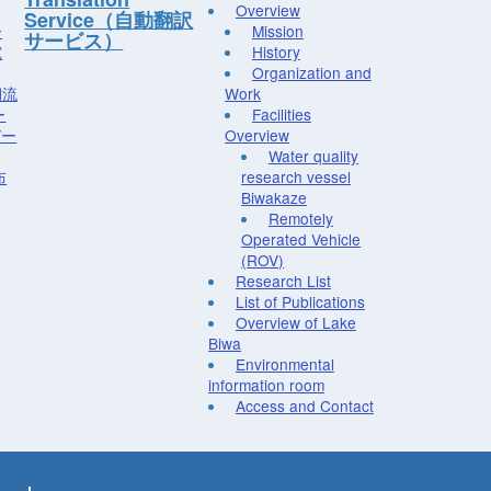
Overview
Service（自動翻訳
ー
Mission
サービス）
究
History
Organization and
湖流
Work
ー
Facilities
デー
Overview
Water quality
布
research vessel
Biwakaze
Remotely
Operated Vehicle
(ROV)
Research List
List of Publications
Overview of Lake
Biwa
Environmental
information room
Access and Contact