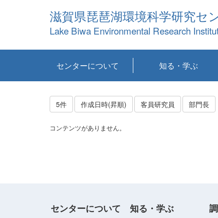
滋賀県琵琶湖環境科学研究セ
Lake Biwa Environmental Research Institu
センターについて
知る・学ぶ
センターの概要
目標および計画
共同研究など
環境情報室
不正行為防止への取
アクセス・お問い合
お知らせ
新着コンテンツ
センターの使命
沿革
組織と業務
研究担当職員紹介
設備紹介
研究一覧
公表論文等
琵琶湖の概要
滋賀の大気
研究・技術分科会
やってみよう！実
琵琶湖の全層循環そ
YouTubeコンテンツ
り組み
わせ
験！
の影響
5件
作成日時(昇順)
客員研究員
部門長
コンテンツがありません。
センターについて
知る・学ぶ
調