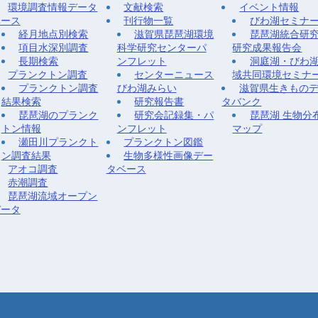
環境調査情報データ
文献検索
イベント情報
ベース
刊行物一覧
びわ湖セミナ
経月地点別検索
滋賀県琵琶湖環境
琵琶湖統合研
項目水深別調査
科学研究センターパ
研究成果報告会
長期検索
ンフレット
洞庭湖・びわ
プランクトン調査
センターニュース
域共同環境セミナ
プランクトン調査
びわ湖みらい
滋賀県生きもの
結果検索
研究報告書
タバンク
琵琶湖のプランク
研究会記録集・パ
琵琶湖 生物分
トン情報
ンフレット
マップ
瀬田川プランクト
プランクトン図鑑
ン調査結果
生物多様性画像デー
アオコ調査
タベース
赤潮調査
琵琶湖流域オープン
データ