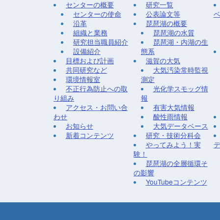
センターの概要
研究一覧
センターの使命
公表論文等
沿革
琵琶湖の概要
組織と業務
琵琶湖の水質
研究担当職員紹介
琵琶湖・内湖の生
設備紹介
態系
目標および計画
滋賀の大気
共同研究など
大気汚染常時監視
環境情報室
測定
不正行為防止への取
光化学スモッグ情
り組み
報
アクセス・お問い合
有害大気情報
わせ
酸性雨情報
お知らせ
大気データベース
新着コンテンツ
研究・技術分科会
やってみよう！実
験！
琵琶湖の全層循環そ
の影響
YouTubeコンテンツ