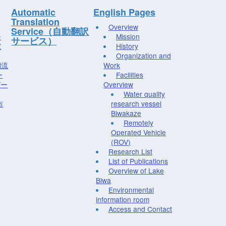
Automatic
English Pages
Translation
Overview
Service（自動翻訳
ー
Mission
サービス）
究
History
Organization and
湖流
Work
ー
Facilities
デー
Overview
Water quality
布
research vessel
Biwakaze
Remotely
Operated Vehicle
(ROV)
Research List
List of Publications
Overview of Lake
Biwa
Environmental
information room
Access and Contact