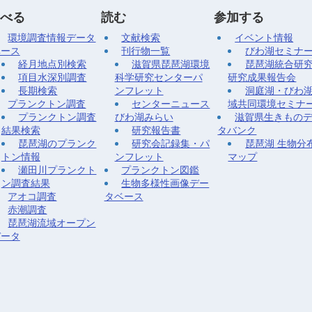
べる
読む
参加する
環境調査情報データ
文献検索
イベント情報
ベース
刊行物一覧
びわ湖セミナ
経月地点別検索
滋賀県琵琶湖環境
琵琶湖統合研
項目水深別調査
科学研究センターパ
研究成果報告会
長期検索
ンフレット
洞庭湖・びわ
プランクトン調査
センターニュース
域共同環境セミナ
プランクトン調査
びわ湖みらい
滋賀県生きもの
結果検索
研究報告書
タバンク
琵琶湖のプランク
研究会記録集・パ
琵琶湖 生物分
トン情報
ンフレット
マップ
瀬田川プランクト
プランクトン図鑑
ン調査結果
生物多様性画像デー
アオコ調査
タベース
赤潮調査
琵琶湖流域オープン
データ