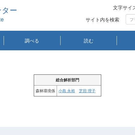
文字サイ
ンター
te
サイト内を検索
調べる
読む
琵琶湖の水質
琵琶湖・内湖の生態
大気汚染常時監視測
光化学スモッグ情報
有害大気情報
酸性雨情報
大気データベース
環境調査情報データ
プランクトン調査
アオコ調査
赤潮調査
琵琶湖流域オープン
大気汚染常時監視測
経月地点別検索
項目水深別調査
長期検索
プランクトン調査結
琵琶湖のプランクト
瀬田川プランクトン
琵琶湖流域オープン
琵琶湖流域オープン
琵琶湖流域オープン
琵琶湖流域オープン
琵琶湖流域オープン
琵琶湖流域オープン
文献検索
刊行物一覧
プランクトン図鑑
生物多様性画像デー
Water quality research
Remotely Operated
瀬田
滋賀
センタ
研究
研究
イベ
滋賀
みん
みん
Missi
Histor
Organi
Facili
系
定
ベース
データ
定結果等報告書
果検索
ン情報
調査結果
データ2020年度
データ2021年度
データ2022年度
データ2023年度
データ2024年度
データ2025年度
タベース
vessel Biwakaze
Vehicle (ROV)
調査結
学研
わ湖
フレ
タバ
査
Work
フレ
総合解析部門
森林環境係
小島 永裕
芝田 理子