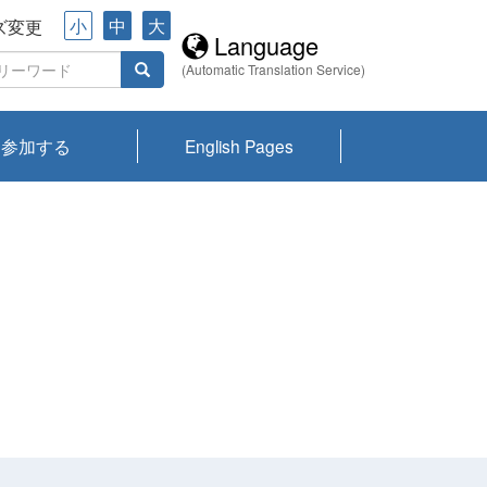
小
中
大
ズ変更
Language
(Automatic Translation Service)
参加する
English Pages
川プランクトン
県琵琶湖環境科
ーニュース び
報告書
会記録集・パン
ント情報
県生きものデー
なの外来生物調
なの調査
on
y
zation and
ties Overview
びわ湖みらい第42号_
びわ湖みらい第42号_
びわ湖みらい第43号_
びわ湖みらい第43号_
びわ湖セミナー
琵琶湖統合研究 研究
洞庭湖・びわ湖流域
センターの活動
県民データ
専門家データ
琵琶湖 生物分布マッ
Overview
Research List
List of Publications
Overview of Lake
Environmental
Access and Contact
果2026
究センターパン
みらい
ット
ンク
研究最前線
視点論点
研究最前線
視点論点
成果報告会
共同環境セミナー
プ
Biwa
information room
ット