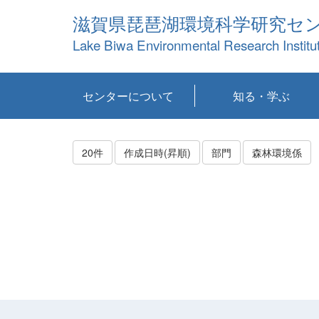
滋賀県琵琶湖環境科学研究セ
Lake Biwa Environmental Research Institu
センターについて
知る・学ぶ
センターの概要
目標および計画
共同研究など
環境情報室
不正行為防止への取
アクセス・お問い合
お知らせ
新着コンテンツ
センターの使命
沿革
組織と業務
研究担当職員紹介
設備紹介
研究一覧
公表論文等
琵琶湖の概要
滋賀の大気
研究・技術分科会
やってみよう！実
琵琶湖の全層循環そ
YouTubeコンテンツ
り組み
わせ
験！
の影響
20件
作成日時(昇順)
部門
森林環境係