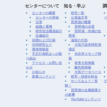
センターについて
知る・学ぶ
調
センターの概要
研究一覧
センターの使命
公表論文等
沿革
琵琶湖の概要
組織と業務
琵琶湖の水質
研究担当職員紹介
琵琶湖・内湖の生
設備紹介
態系
目標および計画
滋賀の大気
共同研究など
大気汚染常時監視
環境情報室
測定
不正行為防止への取
光化学スモッグ情
り組み
報
アクセス・お問い合
有害大気情報
わせ
酸性雨情報
お知らせ
大気データベース
新着コンテンツ
研究・技術分科会
やってみよう！実
験！
琵琶湖の全層循環そ
の影響
YouTubeコンテンツ