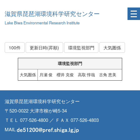
滋賀県琵琶湖環境科学研究センター
Lake Biwa Environmental Research Institute
100件
更新日時(昇順)
環境監視部門
大気圏係
環境監視部門
大気圏係
月瀬 俊 櫻井 克俊 高取 惇哉 古角 恵美
滋賀県琵琶湖環境科学研究センター
〒520-0022 大津市柳が崎5-34
ＴＥＬ 077-526-4800 ／ ＦＡＸ 077-526-4803
MAIL