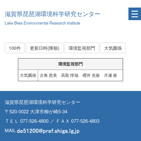
滋賀県琵琶湖環境科学研究センター
Lake Biwa Environmental Research Institute
100件
更新日時(降順)
環境監視部門
大気圏係
環境監視部門
大気圏係
古角 恵美 高取 惇哉 櫻井 克俊 月瀬 俊
滋賀県琵琶湖環境科学研究センター
〒520-0022 大津市柳が崎5-34
ＴＥＬ 077-526-4800 ／ ＦＡＸ 077-526-4803
MAIL