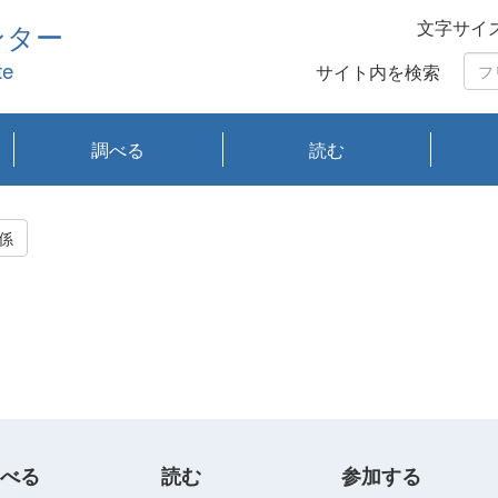
文字サイ
ンター
te
サイト内を検索
調べる
読む
琵琶湖の水質
琵琶湖・内湖の生態
大気汚染常時監視測
光化学スモッグ情報
有害大気情報
酸性雨情報
大気データベース
環境調査情報データ
プランクトン調査
アオコ調査
赤潮調査
琵琶湖流域オープン
大気汚染常時監視測
経月地点別検索
項目水深別調査
長期検索
プランクトン調査結
琵琶湖のプランクト
瀬田川プランクトン
琵琶湖流域オープン
琵琶湖流域オープン
琵琶湖流域オープン
琵琶湖流域オープン
琵琶湖流域オープン
琵琶湖流域オープン
文献検索
刊行物一覧
プランクトン図鑑
生物多様性画像デー
Water quality research
Remotely Operated
瀬田
滋賀
センタ
研究
研究
イベ
滋賀
みん
みん
Missi
Histor
Organi
Facili
系
定
ベース
データ
定結果等報告書
果検索
ン情報
調査結果
データ2020年度
データ2021年度
データ2022年度
データ2023年度
データ2024年度
データ2025年度
タベース
vessel Biwakaze
Vehicle (ROV)
調査結
学研
わ湖
フレ
タバ
査
Work
係
フレ
べる
読む
参加する