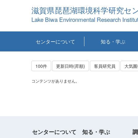
滋賀県琵琶湖環境科学研究セ
Lake Biwa Environmental Research Institu
センターについて
知る・学ぶ
センターの概要
目標および計画
共同研究など
環境情報室
不正行為防止への取
アクセス・お問い合
お知らせ
新着コンテンツ
センターの使命
沿革
組織と業務
研究担当職員紹介
設備紹介
研究一覧
公表論文等
琵琶湖の概要
滋賀の大気
研究・技術分科会
やってみよう！実
琵琶湖の全層循環そ
YouTubeコンテンツ
り組み
わせ
験！
の影響
100件
更新日時(昇順)
客員研究員
大気圏
コンテンツがありません。
センターについて
知る・学ぶ
調