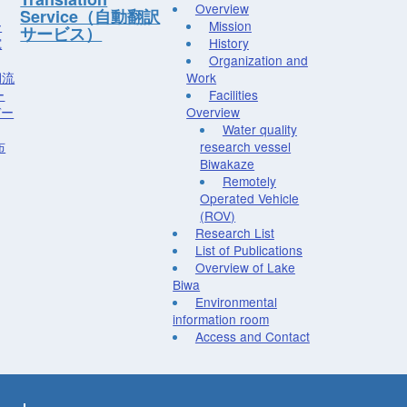
Overview
Service（自動翻訳
ー
Mission
サービス）
究
History
Organization and
湖流
Work
ー
Facilities
デー
Overview
Water quality
布
research vessel
Biwakaze
Remotely
Operated Vehicle
(ROV)
Research List
List of Publications
Overview of Lake
Biwa
Environmental
information room
Access and Contact