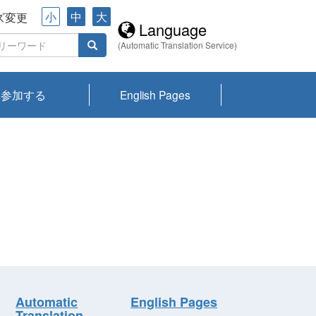
小
中
大
ズ変更
Language
(Automatic Translation Service)
参加する
English Pages
川プランクトン
県琵琶湖環境科
ーニュース び
報告書
会記録集・パン
ント情報
県生きものデー
なの外来生物調
なの調査
on
y
zation and
ties Overview
びわ湖みらい第42号_
びわ湖みらい第42号_
びわ湖みらい第43号_
びわ湖みらい第43号_
びわ湖セミナー
琵琶湖統合研究 研究
洞庭湖・びわ湖流域
センターの活動
県民データ
専門家データ
琵琶湖 生物分布マッ
Overview
Research List
List of Publications
Overview of Lake
Environmental
Access and Contact
果2026
究センターパン
みらい
ット
ンク
研究最前線
視点論点
研究最前線
視点論点
成果報告会
共同環境セミナー
プ
Biwa
information room
ット
Automatic
English Pages
Translation