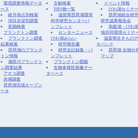
環境調査情報データ
文献検索
イベント情報
ベース
刊行物一覧
びわ湖セミナ
経月地点別検索
滋賀県琵琶湖環境
琵琶湖統合研
項目水深別調査
科学研究センターパ
研究成果報告会
長期検索
ンフレット
洞庭湖・びわ
プランクトン調査
センターニュース
域共同環境セミナ
プランクトン調査
びわ湖みらい
滋賀県生きもの
結果検索
研究報告書
タバンク
琵琶湖のプランク
研究会記録集・パ
琵琶湖 生物分
トン情報
ンフレット
マップ
瀬田川プランクト
プランクトン図鑑
ン調査結果
生物多様性画像デー
アオコ調査
タベース
赤潮調査
琵琶湖流域オープン
データ