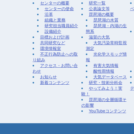
センターの概要
研究一覧
センターの使命
公表論文等
沿革
琵琶湖の概要
組織と業務
琵琶湖の水質
研究担当職員紹介
琵琶湖・内湖の生
設備紹介
態系
目標および計画
滋賀の大気
共同研究など
大気汚染常時監視
環境情報室
測定
不正行為防止への取
光化学スモッグ情
り組み
報
アクセス・お問い合
有害大気情報
わせ
酸性雨情報
お知らせ
大気データベース
新着コンテンツ
研究・技術分科会
やってみよう！実
験！
琵琶湖の全層循環そ
の影響
YouTubeコンテンツ