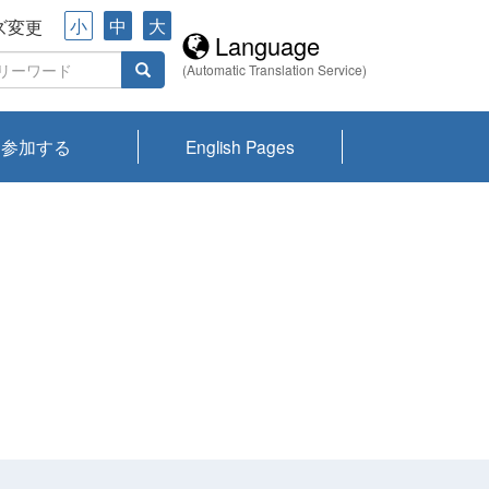
小
中
大
ズ変更
Language
(Automatic Translation Service)
参加する
English Pages
川プランクトン
県琵琶湖環境科
ーニュース び
報告書
会記録集・パン
ント情報
県生きものデー
なの外来生物調
なの調査
on
y
zation and
ties Overview
びわ湖みらい第42号_
びわ湖みらい第42号_
びわ湖みらい第43号_
びわ湖みらい第43号_
びわ湖セミナー
琵琶湖統合研究 研究
洞庭湖・びわ湖流域
センターの活動
県民データ
専門家データ
琵琶湖 生物分布マッ
Overview
Research List
List of Publications
Overview of Lake
Environmental
Access and Contact
果2026
究センターパン
みらい
ット
ンク
研究最前線
視点論点
研究最前線
視点論点
成果報告会
共同環境セミナー
プ
Biwa
information room
ット