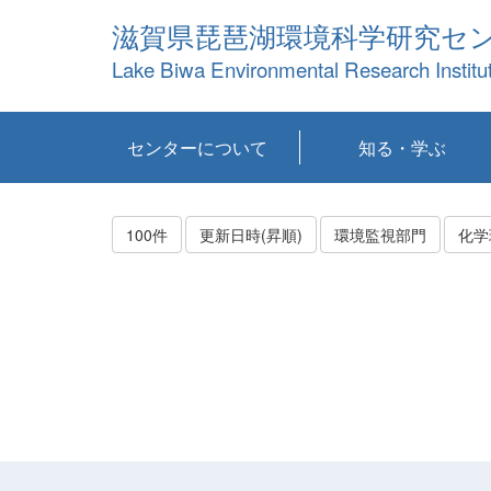
滋賀県琵琶湖環境科学研究セ
Lake Biwa Environmental Research Institu
センターについて
知る・学ぶ
センターの概要
目標および計画
共同研究など
環境情報室
不正行為防止への取
アクセス・お問い合
お知らせ
新着コンテンツ
センターの使命
沿革
組織と業務
研究担当職員紹介
設備紹介
研究一覧
公表論文等
琵琶湖の概要
滋賀の大気
研究・技術分科会
やってみよう！実
琵琶湖の全層循環そ
YouTubeコンテンツ
り組み
わせ
験！
の影響
100件
更新日時(昇順)
環境監視部門
化学