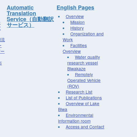
Automatic
English Pages
Translation
Overview
Service（自動翻訳
ー
Mission
サービス）
究
History
Organization and
湖流
Work
ー
Facilities
デー
Overview
Water quality
布
research vessel
Biwakaze
Remotely
Operated Vehicle
(ROV)
Research List
List of Publications
Overview of Lake
Biwa
Environmental
information room
Access and Contact