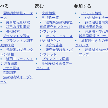
べる
読む
参加する
環境調査情報データ
文献検索
イベント情報
ベース
刊行物一覧
びわ湖セミナ
経月地点別検索
滋賀県琵琶湖環境
琵琶湖統合研
項目水深別調査
科学研究センターパ
研究成果報告会
長期検索
ンフレット
洞庭湖・びわ
プランクトン調査
センターニュース
域共同環境セミナ
プランクトン調査
びわ湖みらい
滋賀県生きもの
結果検索
研究報告書
タバンク
琵琶湖のプランク
研究会記録集・パ
琵琶湖 生物分
トン情報
ンフレット
マップ
瀬田川プランクト
プランクトン図鑑
ン調査結果
生物多様性画像デー
アオコ調査
タベース
赤潮調査
琵琶湖流域オープン
データ