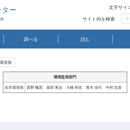
文字サイ
ンター
te
サイト内を検索
調べる
読む
琵琶湖の水質
琵琶湖・内湖の生態
大気汚染常時監視測
光化学スモッグ情報
有害大気情報
酸性雨情報
大気データベース
環境調査情報データ
プランクトン調査
アオコ調査
赤潮調査
琵琶湖流域オープン
大気汚染常時監視測
経月地点別検索
項目水深別調査
長期検索
プランクトン調査結
琵琶湖のプランクト
瀬田川プランクトン
琵琶湖流域オープン
琵琶湖流域オープン
琵琶湖流域オープン
琵琶湖流域オープン
琵琶湖流域オープン
琵琶湖流域オープン
文献検索
刊行物一覧
プランクトン図鑑
生物多様性画像デー
Water quality research
Remotely Operated
瀬田
滋賀
センタ
研究
研究
イベ
滋賀
みん
みん
Missi
Histor
Organi
Facili
系
定
ベース
データ
定結果等報告書
果検索
ン情報
調査結果
データ2020年度
データ2021年度
データ2022年度
データ2023年度
データ2024年度
データ2025年度
タベース
vessel Biwakaze
Vehicle (ROV)
調査結
学研
わ湖
フレ
タバ
査
Work
環境係
フレ
環境監視部門
化学環境係
貫野 楓晃 柴田 果歩 大橋 和也 青木 佳代 中村 忠貴