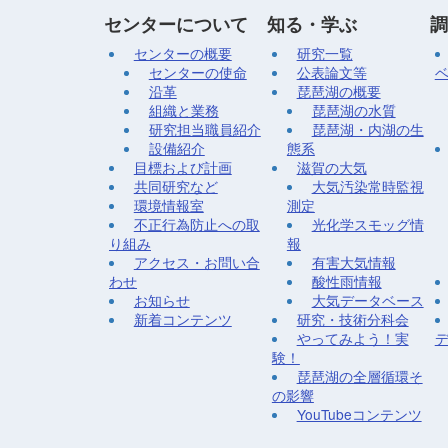
センターについて
知る・学ぶ
調
センターの概要
研究一覧
センターの使命
公表論文等
沿革
琵琶湖の概要
組織と業務
琵琶湖の水質
研究担当職員紹介
琵琶湖・内湖の生
設備紹介
態系
目標および計画
滋賀の大気
共同研究など
大気汚染常時監視
環境情報室
測定
不正行為防止への取
光化学スモッグ情
り組み
報
アクセス・お問い合
有害大気情報
わせ
酸性雨情報
お知らせ
大気データベース
新着コンテンツ
研究・技術分科会
やってみよう！実
験！
琵琶湖の全層循環そ
の影響
YouTubeコンテンツ