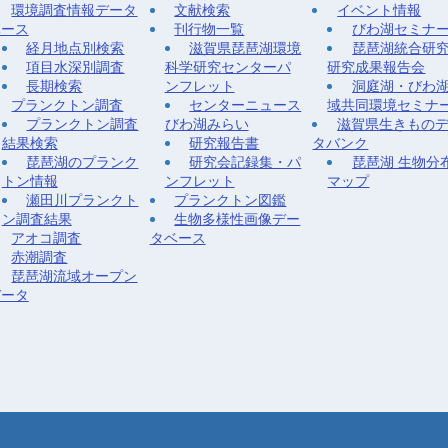
環境調査情報データ
文献検索
イベント情報
ベース
刊行物一覧
びわ湖セミナ
経月地点別検索
滋賀県琵琶湖環境
琵琶湖統合研
項目水深別調査
科学研究センターパ
研究成果報告会
長期検索
ンフレット
洞庭湖・びわ
プランクトン調査
センターニュース
域共同環境セミナ
プランクトン調査
びわ湖みらい
滋賀県生きもの
結果検索
研究報告書
タバンク
琵琶湖のプランク
研究会記録集・パ
琵琶湖 生物分
トン情報
ンフレット
マップ
瀬田川プランクト
プランクトン図鑑
ン調査結果
生物多様性画像デー
アオコ調査
タベース
赤潮調査
琵琶湖流域オープン
データ