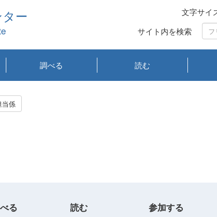
文字サイ
ンター
te
サイト内を検索
調べる
読む
琵琶湖の水質
琵琶湖・内湖の生態
大気汚染常時監視測
光化学スモッグ情報
有害大気情報
酸性雨情報
大気データベース
環境調査情報データ
プランクトン調査
アオコ調査
赤潮調査
琵琶湖流域オープン
大気汚染常時監視測
経月地点別検索
項目水深別調査
長期検索
プランクトン調査結
琵琶湖のプランクト
瀬田川プランクトン
琵琶湖流域オープン
琵琶湖流域オープン
琵琶湖流域オープン
琵琶湖流域オープン
琵琶湖流域オープン
琵琶湖流域オープン
文献検索
刊行物一覧
プランクトン図鑑
生物多様性画像デー
Water quality research
Remotely Operated
瀬田
滋賀
センタ
研究
研究
イベ
滋賀
みん
みん
Missi
Histor
Organi
Facili
系
定
ベース
データ
定結果等報告書
果検索
ン情報
調査結果
データ2020年度
データ2021年度
データ2022年度
データ2023年度
データ2024年度
データ2025年度
タベース
vessel Biwakaze
Vehicle (ROV)
調査結
学研
わ湖
フレ
タバ
査
Work
担当係
フレ
べる
読む
参加する