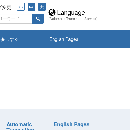
小
中
大
ズ変更
Language
(Automatic Translation Service)
参加する
English Pages
川プランクトン
県琵琶湖環境科
ーニュース び
報告書
会記録集・パン
ント情報
県生きものデー
なの外来生物調
なの調査
on
y
zation and
ties Overview
びわ湖みらい第42号_
びわ湖みらい第42号_
びわ湖みらい第43号_
びわ湖みらい第43号_
びわ湖セミナー
琵琶湖統合研究 研究
洞庭湖・びわ湖流域
センターの活動
県民データ
専門家データ
琵琶湖 生物分布マッ
Overview
Research List
List of Publications
Overview of Lake
Environmental
Access and Contact
果2026
究センターパン
みらい
ット
ンク
研究最前線
視点論点
研究最前線
視点論点
成果報告会
共同環境セミナー
プ
Biwa
information room
ット
Automatic
English Pages
Translation