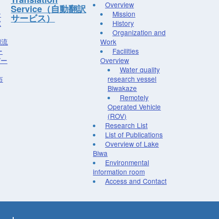
Overview
Service（自動翻訳
ー
Mission
サービス）
究
History
Organization and
湖流
Work
ー
Facilities
デー
Overview
Water quality
布
research vessel
Biwakaze
Remotely
Operated Vehicle
(ROV)
Research List
List of Publications
Overview of Lake
Biwa
Environmental
information room
Access and Contact