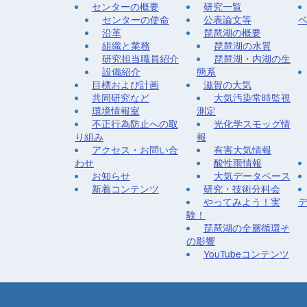
センターの概要
研究一覧
センターの使命
公表論文等
沿革
琵琶湖の概要
組織と業務
琵琶湖の水質
研究担当職員紹介
琵琶湖・内湖の生
設備紹介
態系
目標および計画
滋賀の大気
共同研究など
大気汚染常時監視
環境情報室
測定
不正行為防止への取
光化学スモッグ情
り組み
報
アクセス・お問い合
有害大気情報
わせ
酸性雨情報
お知らせ
大気データベース
新着コンテンツ
研究・技術分科会
やってみよう！実
験！
琵琶湖の全層循環そ
の影響
YouTubeコンテンツ