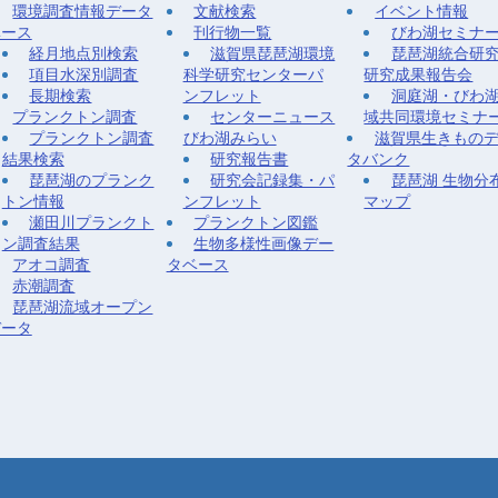
環境調査情報データ
文献検索
イベント情報
ベース
刊行物一覧
びわ湖セミナ
経月地点別検索
滋賀県琵琶湖環境
琵琶湖統合研
項目水深別調査
科学研究センターパ
研究成果報告会
長期検索
ンフレット
洞庭湖・びわ
プランクトン調査
センターニュース
域共同環境セミナ
プランクトン調査
びわ湖みらい
滋賀県生きもの
結果検索
研究報告書
タバンク
琵琶湖のプランク
研究会記録集・パ
琵琶湖 生物分
トン情報
ンフレット
マップ
瀬田川プランクト
プランクトン図鑑
ン調査結果
生物多様性画像デー
アオコ調査
タベース
赤潮調査
琵琶湖流域オープン
データ