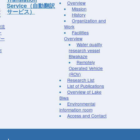
Overview
Service（自動翻訳
ー
Mission
サービス）
究
History
Organization and
湖流
Work
ー
Facilities
デー
Overview
Water quality
布
research vessel
Biwakaze
Remotely
Operated Vehicle
(ROV)
Research List
List of Publications
Overview of Lake
Biwa
Environmental
information room
Access and Contact