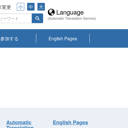
小
中
大
ズ変更
Language
(Automatic Translation Service)
参加する
English Pages
川プランクトン
県琵琶湖環境科
ーニュース び
報告書
会記録集・パン
ント情報
県生きものデー
なの外来生物調
なの調査
on
y
zation and
ties Overview
びわ湖みらい第42号_
びわ湖みらい第42号_
びわ湖みらい第43号_
びわ湖みらい第43号_
びわ湖セミナー
琵琶湖統合研究 研究
洞庭湖・びわ湖流域
センターの活動
県民データ
専門家データ
琵琶湖 生物分布マッ
Overview
Research List
List of Publications
Overview of Lake
Environmental
Access and Contact
果2026
究センターパン
みらい
ット
ンク
研究最前線
視点論点
研究最前線
視点論点
成果報告会
共同環境セミナー
プ
Biwa
information room
ット
Automatic
English Pages
Translation