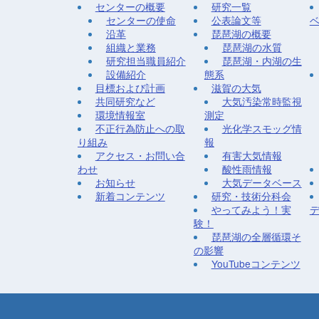
センターの概要
研究一覧
センターの使命
公表論文等
沿革
琵琶湖の概要
組織と業務
琵琶湖の水質
研究担当職員紹介
琵琶湖・内湖の生
設備紹介
態系
目標および計画
滋賀の大気
共同研究など
大気汚染常時監視
環境情報室
測定
不正行為防止への取
光化学スモッグ情
り組み
報
アクセス・お問い合
有害大気情報
わせ
酸性雨情報
お知らせ
大気データベース
新着コンテンツ
研究・技術分科会
やってみよう！実
験！
琵琶湖の全層循環そ
の影響
YouTubeコンテンツ