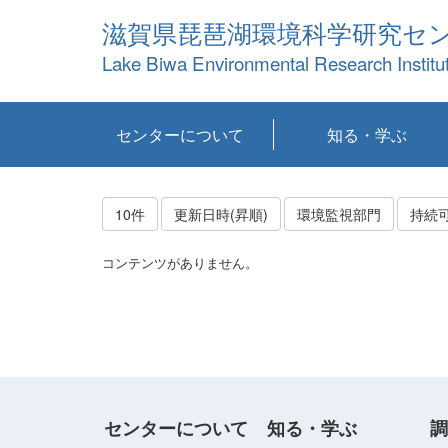
滋賀県琵琶湖環境科学研究セ
Lake Biwa Environmental Research Institu
センターについて
知る・学ぶ
センターの概要
目標および計画
共同研究など
環境情報室
不正行為防止への取
アクセス・お問い合
お知らせ
新着コンテンツ
センターの使命
沿革
組織と業務
研究担当職員紹介
設備紹介
研究一覧
公表論文等
琵琶湖の概要
滋賀の大気
研究・技術分科会
やってみよう！実
琵琶湖の全層循環そ
YouTubeコンテンツ
り組み
わせ
験！
の影響
10件
更新日時(昇順)
環境監視部門
コンテンツがありません。
センターについて
知る・学ぶ
調