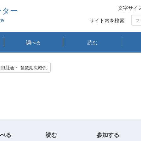
文字サイ
ンター
te
サイト内を検索
調べる
読む
琵琶湖の水質
琵琶湖・内湖の生態
大気汚染常時監視測
光化学スモッグ情報
有害大気情報
酸性雨情報
大気データベース
環境調査情報データ
プランクトン調査
アオコ調査
赤潮調査
琵琶湖流域オープン
大気汚染常時監視測
経月地点別検索
項目水深別調査
長期検索
プランクトン調査結
琵琶湖のプランクト
瀬田川プランクトン
琵琶湖流域オープン
琵琶湖流域オープン
琵琶湖流域オープン
琵琶湖流域オープン
琵琶湖流域オープン
琵琶湖流域オープン
文献検索
刊行物一覧
プランクトン図鑑
生物多様性画像デー
Water quality research
Remotely Operated
瀬田
滋賀
センタ
研究
研究
イベ
滋賀
みん
みん
Missi
Histor
Organi
Facili
系
定
ベース
データ
定結果等報告書
果検索
ン情報
調査結果
データ2020年度
データ2021年度
データ2022年度
データ2023年度
データ2024年度
データ2025年度
タベース
vessel Biwakaze
Vehicle (ROV)
調査結
学研
わ湖
フレ
タバ
査
Work
持続可能社会・ 琵琶湖流域係
フレ
べる
読む
参加する